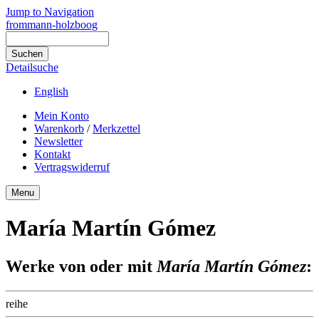
Jump to Navigation
frommann-holzboog
Detailsuche
English
Mein Konto
Warenkorb
/
Merkzettel
Newsletter
Kontakt
Vertragswiderruf
Menu
María Martín Gómez
Werke von oder mit
María Martín Gómez
:
reihe