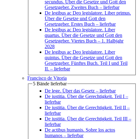
secundus. Über die Gesetze und Gott den
Gesetzgeber. Zweites Buch
– lieferbar
De legibus ac Deo legislatore. Liber primus.
Über die Gesetze und Gott den
Gesetzgeber. Erstes Buch
– lieferbar
De legibus ac Deo legislatore. Liber
quartus. Über die Gesetze und Gott den
Gesetzgeber. Viertes Buch
– 1. Halbjahr
2028
De legibus ac Deo legislatore. Liber
quintus. Über die Gesetze und Gott den
Gesetzgeber. Fünftes Buch. Teil I und Teil
II.
– lieferbar
Francisco de Vitoria
5 Bände lieferbar
De lege. Über das Gesetz
– lieferbar
De iustitia. Über die Gerechtigkeit. Teil I
–
lieferbar
De iustitia. Über die Gerechtigkeit. Teil II
–
lieferbar
De iustitia. Über die Gerechtigkeit. Teil III
–
lieferbar
De actibus humanis. Sobre los actos
humanos
– lieferbar