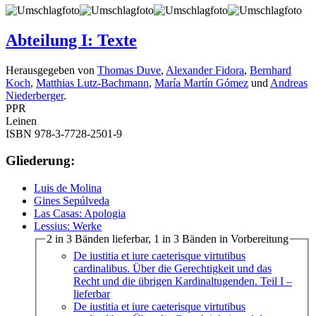
Abteilung I: Texte
Herausgegeben von
Thomas Duve
,
Alexander Fidora
,
Bernhard
Koch
,
Matthias Lutz-Bachmann
,
María Martín Gómez
und
Andreas
Niederberger
.
PPR
Leinen
ISBN 978-3-7728-2501-9
Gliederung:
Luis de Molina
Gines Sepúlveda
Las Casas: Apologia
Lessius: Werke
2 in 3 Bänden lieferbar, 1 in 3 Bänden in Vorbereitung
De iustitia et iure caeterisque virtutibus
cardinalibus. Über die Gerechtigkeit und das
Recht und die übrigen Kardinaltugenden. Teil I
–
lieferbar
De iustitia et iure caeterisque virtutibus