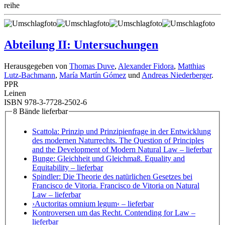
reihe
Abteilung II: Untersuchungen
Herausgegeben von
Thomas Duve
,
Alexander Fidora
,
Matthias
Lutz-Bachmann
,
María Martín Gómez
und
Andreas Niederberger
.
PPR
Leinen
ISBN 978-3-7728-2502-6
8 Bände lieferbar
Scattola: Prinzip und Prinzipienfrage in der Entwicklung
des modernen Naturrechts. The Question of Principles
and the Development of Modern Natural Law
– lieferbar
Bunge: Gleichheit und Gleichmaß. Equality and
Equitability
– lieferbar
Spindler: Die Theorie des natürlichen Gesetzes bei
Francisco de Vitoria. Francisco de Vitoria on Natural
Law
– lieferbar
›Auctoritas omnium legum‹
– lieferbar
Kontroversen um das Recht. Contending for Law
–
lieferbar