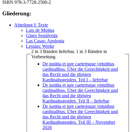
ISBN 978-3-7728-2500-2
Gliederung:
Abteilung I: Texte
Luis de Molina
Gines Sepúlveda
Las Casas: Apologia
Lessius: Werke
2 in 3 Bänden lieferbar, 1 in 3 Bänden in
Vorbereitung
De iustitia et iure caeterisque virtutibus
cardinalibus. Über die Gerechtigkeit und
das Recht und die übrigen
Kardinaltugenden. Teil I
– lieferbar
De iustitia et iure caeterisque virtutibus
cardinalibus. Über die Gerechtigkeit und
das Recht und die übrigen
Kardinaltugenden. Teil II
– lieferbar
De iustitia et iure caeterisque virtutibus
cardinalibus. Über die Gerechtigkeit und
das Recht und die übrigen
Kardinaltugenden. Teil III
– November
2026