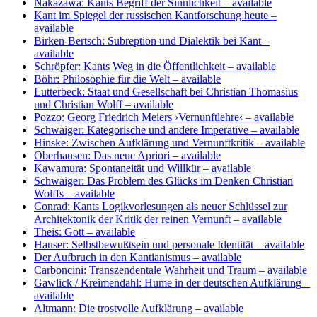
Nakazawa: Kants Begriff der Sinnlichkeit
– available
Kant im Spiegel der russischen Kantforschung heute
–
available
Birken-Bertsch: Subreption und Dialektik bei Kant
–
available
Schröpfer: Kants Weg in die Öffentlichkeit
– available
Böhr: Philosophie für die Welt
– available
Lutterbeck: Staat und Gesellschaft bei Christian Thomasius
und Christian Wolff
– available
Pozzo: Georg Friedrich Meiers ›Vernunftlehre‹
– available
Schwaiger: Kategorische und andere Imperative
– available
Hinske: Zwischen Aufklärung und Vernunftkritik
– available
Oberhausen: Das neue Apriori
– available
Kawamura: Spontaneität und Willkür
– available
Schwaiger: Das Problem des Glücks im Denken Christian
Wolffs
– available
Conrad: Kants Logikvorlesungen als neuer Schlüssel zur
Architektonik der Kritik der reinen Vernunft
– available
Theis: Gott
– available
Hauser: Selbstbewußtsein und personale Identität
– available
Der Aufbruch in den Kantianismus
– available
Carboncini: Transzendentale Wahrheit und Traum
– available
Gawlick / Kreimendahl: Hume in der deutschen Aufklärung
–
available
Altmann: Die trostvolle Aufklärung
– available