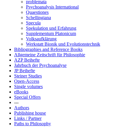
problemata
Psychoanalysis International
Quaestiones
Schellingiana
Specula
Spekulation und Erfahrung
Supplementum Platonicum
Volksaufklärung
Werkstatt Bionik und Evolutionstechnik
Bibliographies and Reference Books
Allgemeine Zeitschrift für Philosophie
AZP Beihefte
Jahrbuch der Psychoanalyse
JP Beihefte
Steiner Studies
Open-Access
Single volumes
eBooks
Special Offers
---
Authors
Publishing house
Links / Partner
Paths to Philosophy