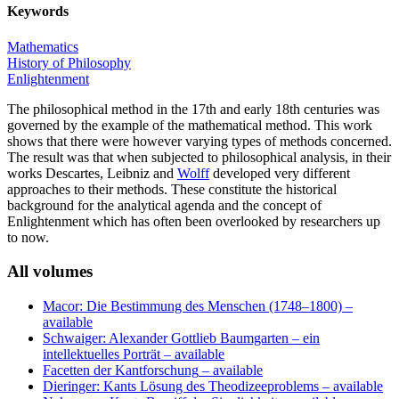
Keywords
Mathematics
History of Philosophy
Enlightenment
The philosophical method in the 17th and early 18th centuries was
governed by the example of the mathematical method. This work
shows that there were however varying types of methods concerned.
The result was that when subjected to philosophical analysis, in their
works
Descartes
,
Leibniz
and
Wolff
developed very different
approaches to their methods. These constitute the historical
background for the analytical agenda and the concept of
Enlightenment which has often been overlooked by researchers up
to now.
All volumes
Macor: Die Bestimmung des Menschen (1748–1800)
–
available
Schwaiger: Alexander Gottlieb Baumgarten – ein
intellektuelles Porträt
– available
Facetten der Kantforschung
– available
Dieringer: Kants Lösung des Theodizeeproblems
– available