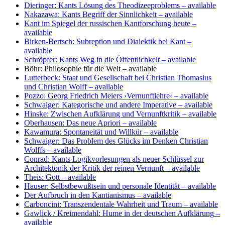
Dieringer: Kants Lösung des Theodizeeproblems
– available
Nakazawa: Kants Begriff der Sinnlichkeit
– available
Kant im Spiegel der russischen Kantforschung heute
–
available
Birken-Bertsch: Subreption und Dialektik bei Kant
–
available
Schröpfer: Kants Weg in die Öffentlichkeit
– available
Böhr: Philosophie für die Welt
– available
Lutterbeck: Staat und Gesellschaft bei Christian Thomasius
und Christian Wolff
– available
Pozzo: Georg Friedrich Meiers ›Vernunftlehre‹
– available
Schwaiger: Kategorische und andere Imperative
– available
Hinske: Zwischen Aufklärung und Vernunftkritik
– available
Oberhausen: Das neue Apriori
– available
Kawamura: Spontaneität und Willkür
– available
Schwaiger: Das Problem des Glücks im Denken Christian
Wolffs
– available
Conrad: Kants Logikvorlesungen als neuer Schlüssel zur
Architektonik der Kritik der reinen Vernunft
– available
Theis: Gott
– available
Hauser: Selbstbewußtsein und personale Identität
– available
Der Aufbruch in den Kantianismus
– available
Carboncini: Transzendentale Wahrheit und Traum
– available
Gawlick / Kreimendahl: Hume in der deutschen Aufklärung
–
available