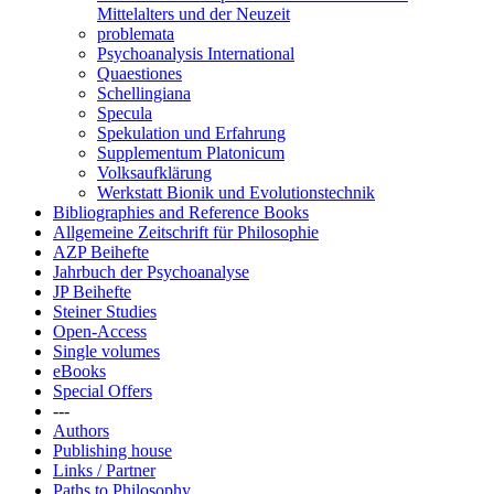
Mittelalters und der Neuzeit
problemata
Psychoanalysis International
Quaestiones
Schellingiana
Specula
Spekulation und Erfahrung
Supplementum Platonicum
Volksaufklärung
Werkstatt Bionik und Evolutionstechnik
Bibliographies and Reference Books
Allgemeine Zeitschrift für Philosophie
AZP Beihefte
Jahrbuch der Psychoanalyse
JP Beihefte
Steiner Studies
Open-Access
Single volumes
eBooks
Special Offers
---
Authors
Publishing house
Links / Partner
Paths to Philosophy