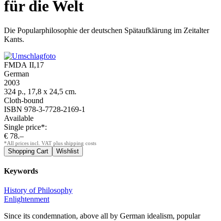
für die Welt
Die Popularphilosophie der deutschen Spätaufklärung im Zeitalter
Kants
.
FMDA II,17
German
2003
324 p., 17,8 x 24,5 cm.
Cloth-bound
ISBN 978-3-7728-2169-1
Available
Single price*:
€ 78.–
*All prices incl. VAT plus shipping costs
Keywords
History of Philosophy
Enlightenment
Since its condemnation, above all by German idealism, popular