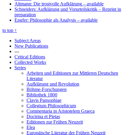
Altmann: Die trostvolle Aufklärung
– available
Schneiders: Aufklärung und Vorurteilskritik
– Reprint in
preparation
Engfer: Philosophie als Analysis
– available
to top
↑
Subject Areas
New Publications
---
Critical Editions
Collected Works
Series
Arbeiten und Editionen zur Mittleren Deutschen
Literatur
Aufklärung und Revolution
Böhme-Forschungen
Bibliothek 1800
Clavis Pansophiae
Collegium Philosophicum
Commentaria in Aristotelem Graeca
Doctrina et Pietas
Editionen zur Frühen Neuzeit
Elea
Europäische Literatur der Frühen Neuzeit