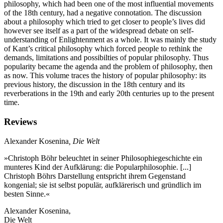
philosophy, which had been one of the most influential movements
of the 18th century, had a negative connotation. The discussion
about a philosophy which tried to get closer to people’s lives did
however see itself as a part of the widespread debate on self-
understanding of Enlightenment as a whole. It was mainly the study
of Kant’s critical philosophy which forced people to rethink the
demands, limitations and possibilties of popular philosophy. Thus
popularity became the agenda and the problem of philosophy, then
as now. This volume traces the history of popular philosophy: its
previous history, the discussion in the 18th century and its
reverberations in the 19th and early 20th centuries up to the present
time.
Reviews
Alexander Kosenina
, Die Welt
»Christoph Böhr beleuchtet in seiner Philosophiegeschichte ein
munteres Kind der Aufklärung: die Popularphilosophie. [...]
Christoph Böhrs Darstellung entspricht ihrem Gegenstand
kongenial; sie ist selbst populär, aufklärerisch und gründlich im
besten Sinne.«
Alexander Kosenina,
Die Welt