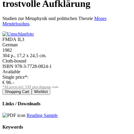
trostvolle Aufklärung
Studien zur Metaphysik und politischen Theorie
Moses
Mendelssohns
.
FMDA II,3
German
1982
304 p., 17,2 x 24,5 cm.
Cloth-bound
ISBN 978-3-7728-0824-1
Available
Single price*:
€ 98.–
*All prices incl. VAT plus shipping costs
Links / Downloads
Reading Sample
Keywords