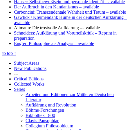
Hauser: Selbstbewußtsein und personale Identität
– available
Der Aufbruch in den Kantianismus
– available
Carboncini: Transzendentale Wahrheit und Traum
– available
Gawlick / Kreimendahl: Hume in der deutschen Aufklärung
–
available
Altmann: Die trostvolle Aufklärung
– available
Schneiders: Aufklärung und Vorurteilskritik
– Reprint in
preparation
Engfer: Philosophie als Analysis
– available
to top
↑
Subject Areas
New Publications
---
Critical Editions
Collected Works
Series
Arbeiten und Editionen zur Mittleren Deutschen
Literatur
Aufklärung und Revolution
Böhme-Forschungen
Bibliothek 1800
Clavis Pansophiae
Collegium Philosophicum