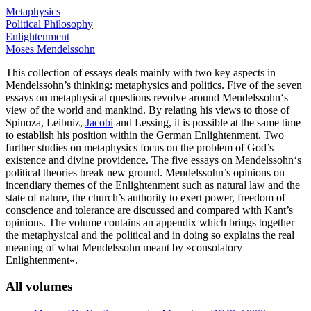
Metaphysics
Political Philosophy
Enlightenment
Moses Mendelssohn
This collection of essays deals mainly with two key aspects in
Mendelssohn’s thinking: metaphysics and politics. Five of the seven
essays on metaphysical questions revolve around Mendelssohn‘s
view of the world and mankind. By relating his views to those of
Spinoza
,
Leibniz
,
Jacobi
and
Lessing
, it is possible at the same time
to establish his position within the German Enlightenment. Two
further studies on metaphysics focus on the problem of God’s
existence and divine providence. The five essays on Mendelssohn‘s
political theories break new ground. Mendelssohn’s opinions on
incendiary themes of the Enlightenment such as natural law and the
state of nature, the church’s authority to exert power, freedom of
conscience and tolerance are discussed and compared with Kant’s
opinions. The volume contains an appendix which brings together
the metaphysical and the political and in doing so explains the real
meaning of what Mendelssohn meant by »consolatory
Enlightenment«.
All volumes