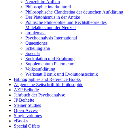
Neuzeit im Aufbau
Philosophie interkulturell
Philosophische Clandestina der deutschen Aufklärung
Der Platonismus in der Antike
Politische Philosophie und Rechtstheorie des
Mittelalters und der Neuzeit
problemata
Psychoanalysis International
Quaestiones
Schellingiana
Specula
Spekulation und Erfahrung
Supplementum Platonicum
Volksaufklärung
Werkstatt Bionik und Evolutionstechnik
Bibliographies and Reference Books
Allgemeine Zeitschrift für Philosophie
AZP Beihefte
Jahrbuch der Psychoanalyse
JP Beihefte
Steiner Studies
Open-Access
Single volumes
eBooks
Special Offers