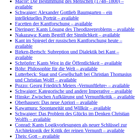
Macor: Die Bestimmung des Menschen (1748–1800)
–
available
Schwaiger: Alexander Gottlieb Baumgarten – ein
intellektuelles Porträt
– available
Facetten der Kantforschung
– available
Dieringer: Kants Lösung des Theodizeeproblems
– available
Nakazawa: Kants Begriff der Sinnlichkeit
– available
Kant im Spiegel der russischen Kantforschung heute
–
available
Birken-Bertsch: Subreption und Dialektik bei Kant
–
available
Schröpfer: Kants Weg in die Öffentlichkeit
– available
Böhr: Philosophie für die Welt
– available
Lutterbeck: Staat und Gesellschaft bei Christian Thomasius
und Christian Wolff
– available
Pozzo: Georg Friedrich Meiers ›Vernunftlehre‹
– available
Schwaiger: Kategorische und andere Imperative
– available
Hinske: Zwischen Aufklärung und Vernunftkritik
– available
Oberhausen: Das neue Apriori
– available
Kawamura: Spontaneität und Willkür
– available
Schwaiger: Das Problem des Glücks im Denken Christian
Wolffs
– available
Conrad: Kants Logikvorlesungen als neuer Schlüssel zur
Architektonik der Kritik der reinen Vernunft
– available
Theis: Gott
– available