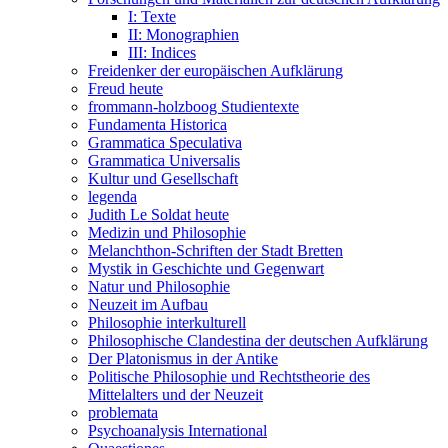
I: Texte
II: Monographien
III: Indices
Freidenker der europäischen Aufklärung
Freud heute
frommann-holzboog Studientexte
Fundamenta Historica
Grammatica Speculativa
Grammatica Universalis
Kultur und Gesellschaft
legenda
Judith Le Soldat heute
Medizin und Philosophie
Melanchthon-Schriften der Stadt Bretten
Mystik in Geschichte und Gegenwart
Natur und Philosophie
Neuzeit im Aufbau
Philosophie interkulturell
Philosophische Clandestina der deutschen Aufklärung
Der Platonismus in der Antike
Politische Philosophie und Rechtstheorie des
Mittelalters und der Neuzeit
problemata
Psychoanalysis International