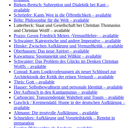
Birken-Bertsch: Subreption und Dialektik bei Kant
–
available
Schröpfer: Kants Weg in die Öffentlichkeit
– available
Böhr: Philosophie für die Welt
– available
Lutterbeck: Staat und Gesellschaft bei Christian Thomasius
und Christian Wolff
– available
Pozzo: Georg Friedrich Meiers ›Vernunftlehre‹
– available
Schwaiger: Kategorische und andere Imperative
– available
Hinske: Zwischen Aufklärung und Vernunftkritik
– available
Oberhausen: Das neue Apriori
– available
Kawamura: Spontaneität und Willkür
– available
Schwaiger: Das Problem des Glücks im Denken Christian
Wolffs
– available
Conrad: Kants Logikvorlesungen als neuer Schlüssel zur
Architektonik der Kritik der reinen Vernunft
– available
Theis: Gott
– available
Hauser: Selbstbewußtsein und personale Identität
– available
Der Aufbruch in den Kantianismus
– available
Carboncini: Transzendentale Wahrheit und Traum
– available
Gawlick / Kreimendahl: Hume in der deutschen Aufklärung
–
available
Altmann: Die trostvolle Aufklärung
– available
Schneiders: Aufklärung und Vorurteilskritik
– Reprint in
preparation