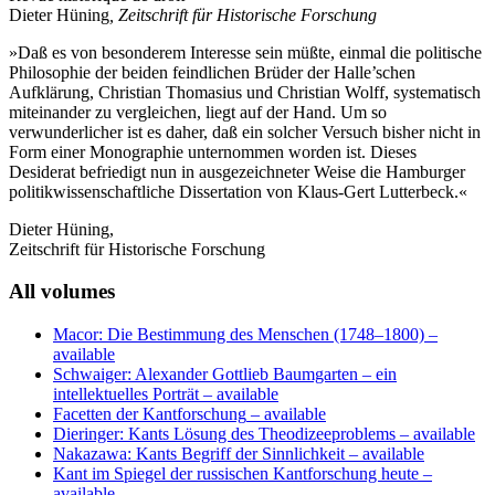
Dieter Hüning
, Zeitschrift für Historische Forschung
»Daß es von besonderem Interesse sein müßte, einmal die politische
Philosophie der beiden feindlichen Brüder der Halle’schen
Aufklärung, Christian Thomasius und Christian Wolff, systematisch
miteinander zu vergleichen, liegt auf der Hand. Um so
verwunderlicher ist es daher, daß ein solcher Versuch bisher nicht in
Form einer Monographie unternommen worden ist. Dieses
Desiderat befriedigt nun in ausgezeichneter Weise die Hamburger
politikwissenschaftliche Dissertation von Klaus-Gert Lutterbeck.«
Dieter Hüning,
Zeitschrift für Historische Forschung
All volumes
Macor: Die Bestimmung des Menschen (1748–1800)
–
available
Schwaiger: Alexander Gottlieb Baumgarten – ein
intellektuelles Porträt
– available
Facetten der Kantforschung
– available
Dieringer: Kants Lösung des Theodizeeproblems
– available
Nakazawa: Kants Begriff der Sinnlichkeit
– available
Kant im Spiegel der russischen Kantforschung heute
–
available