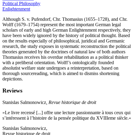
Political Philosophy
Enlightenment
Although S. v. Pufendorf, Chr. Thomasius (1655–1728), and Chr.
Wolff (1679–1754) represent the most important German legal
scholars of early and high German Enlightenment respectively, they
have been widely ignored by the history of political thought. Based
on the results especially of philosophical, juridical and Germanic
research, the study exposes in systematic reconstruction the political
theories generated by the doctrines of natural law of both authors
Thomasius receives his overdue rehabilitation as a political thinker
with a preliberal orientation. Wolff’s ontologically founded
absolutist welfare state undergoes a reinterpretation, based on
thorough sourcereading, which is aimed to dismiss shortening
depictions.
Reviews
Stanislas Salmonowicz
, Revue historique de droit
»Le livre recensé [...] offre une lecture passionnante à tous ceux qui
s’intéressent à l’histoire de la pensée politique du XVIIIeme siècle.«
Stanislas Salmonowicz,
Revue historique de droit