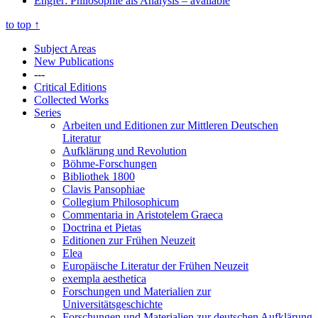
Engfer: Philosophie als Analysis
– available
to top
↑
Subject Areas
New Publications
---
Critical Editions
Collected Works
Series
Arbeiten und Editionen zur Mittleren Deutschen
Literatur
Aufklärung und Revolution
Böhme-Forschungen
Bibliothek 1800
Clavis Pansophiae
Collegium Philosophicum
Commentaria in Aristotelem Graeca
Doctrina et Pietas
Editionen zur Frühen Neuzeit
Elea
Europäische Literatur der Frühen Neuzeit
exempla aesthetica
Forschungen und Materialien zur
Universitätsgeschichte
Forschungen und Materialien zur deutschen Aufklärung