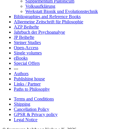
Supplementum Platonicum
Volksaufklärung
Werkstatt Bionik und Evolutionstechnik
Bibliographies and Reference Books
Allgemeine Zeitschrift für Philosophie
AZP Beihefte
Jahrbuch der Psychoanalyse
JP Beihefte
Steiner Studies
Open-Access
Single volumes
eBooks
Special Offers
---
Authors
Publishing house
Links / Partner
Paths to Philosophy
Terms and Conditions
Shipping
Cancellation Policy
GPSR & Privacy policy
Legal Notice