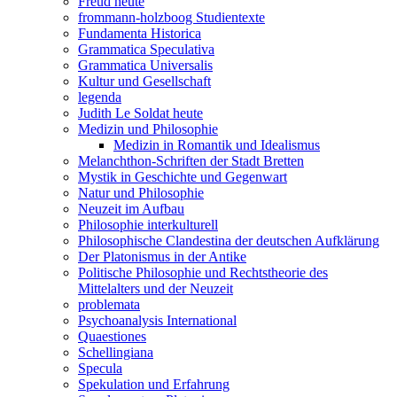
Freud heute
frommann-holzboog Studientexte
Fundamenta Historica
Grammatica Speculativa
Grammatica Universalis
Kultur und Gesellschaft
legenda
Judith Le Soldat heute
Medizin und Philosophie
Medizin in Romantik und Idealismus
Melanchthon-Schriften der Stadt Bretten
Mystik in Geschichte und Gegenwart
Natur und Philosophie
Neuzeit im Aufbau
Philosophie interkulturell
Philosophische Clandestina der deutschen Aufklärung
Der Platonismus in der Antike
Politische Philosophie und Rechtstheorie des
Mittelalters und der Neuzeit
problemata
Psychoanalysis International
Quaestiones
Schellingiana
Specula
Spekulation und Erfahrung