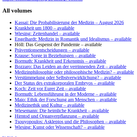
All volumes
Kassai: Die Probabilisierung der Medizin
– August 2026
Krankheit um 1800
– available
Wiesing: Zeitenhandel
– available
Engelhardt: Medizin in Romantik und Idealismus
– available
Höll: Das Gespenst der Pandemie
– available
Präventionsentscheidungen
– available
Krause: Sorge in Beziehungen
– available
Bormuth: Krankheit und Erkenntnis
– available
Bozzaro: Das Leiden an der verrinnenden Zeit
– available
Medizinphilosophie oder philosophische Medizin?
– available
Verstümmelung oder Selbstverwirklichung?
– available
Der Status des extrakorporalen Embryos
– available
Koch: Zeit vor Eurer Zeit
– available
Bormuth: Lebensführung in der Moderne
– available
Maio: Ethik der Forschung am Menschen
– available
Medizinethik und Kultur
– available
Wiesemann: Die heimliche Krankheit
– available
Hirntod und Organverpflanzung
– available
Tsouyopoulos: Asklepios und die Philosophen
– available
Wiesing: Kunst oder Wissenschaft?
– available