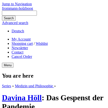
Jump to Navigation
frommann-holzboog
Advanced search
Deutsch
My Account
Shopping cart
/
Wishlist
Newsletter
Contact
Cancel Order
Menu
You are here
Series
»
Medizin und Philosophie
»
Davina Höll
:
Das Gespenst der
Pandemie