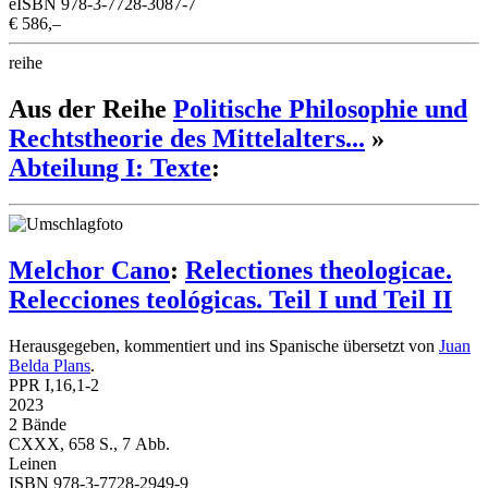
eISBN 978-3-7728-3087-7
€ 586,–
reihe
Aus der Reihe
Politische Philosophie und
Rechtstheorie des Mittelalters...
»
Abteilung I: Texte
:
Melchor Cano
:
Relectiones theologicae.
Relecciones teológicas. Teil I und Teil II
Herausgegeben, kommentiert und ins Spanische übersetzt von
Juan
Belda Plans
.
PPR I,16,1-2
2023
2 Bände
CXXX, 658 S., 7 Abb.
Leinen
ISBN 978-3-7728-2949-9