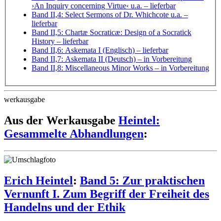
›An Inquiry concerning Virtue‹ u.a.
– lieferbar
Band II,4: Select Sermons of Dr. Whichcote u.a.
–
lieferbar
Band II,5: Chartæ Socraticæ: Design of a Socratick
History
– lieferbar
Band II,6: Askemata I (Englisch)
– lieferbar
Band II,7: Askemata II (Deutsch)
– in Vorbereitung
Band II,8: Miscellaneous Minor Works
– in Vorbereitung
werkausgabe
Aus der Werkausgabe
Heintel:
Gesammelte Abhandlungen
:
Erich Heintel
:
Band 5: Zur praktischen
Vernunft I. Zum Begriff der Freiheit des
Handelns und der Ethik