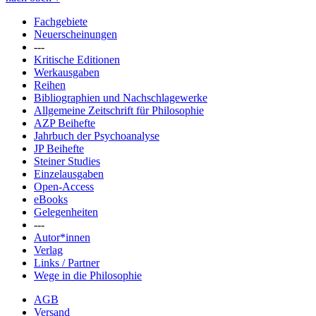
Fachgebiete
Neuerscheinungen
---
Kritische Editionen
Werkausgaben
Reihen
Bibliographien und Nachschlagewerke
Allgemeine Zeitschrift für Philosophie
AZP Beihefte
Jahrbuch der Psychoanalyse
JP Beihefte
Steiner Studies
Einzelausgaben
Open-Access
eBooks
Gelegenheiten
---
Autor*innen
Verlag
Links / Partner
Wege in die Philosophie
AGB
Versand