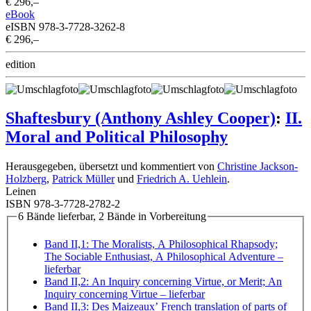
€ 296,–
eBook
eISBN 978-3-7728-3262-8
€ 296,–
edition
Shaftesbury (Anthony Ashley Cooper)
:
II.
Moral and Political Philosophy
Herausgegeben, übersetzt und kommentiert von
Christine Jackson-
Holzberg
,
Patrick Müller
und
Friedrich A. Uehlein
.
Leinen
ISBN 978-3-7728-2782-2
6 Bände lieferbar, 2 Bände in Vorbereitung
Band II,1: The Moralists, A Philosophical Rhapsody;
The Sociable Enthusiast, A Philosophical Adventure
–
lieferbar
Band II,2: An Inquiry concerning Virtue, or Merit; An
Inquiry concerning Virtue
– lieferbar
Band II,3: Des Maizeaux’ French translation of parts of