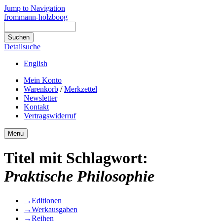
Jump to Navigation
frommann-holzboog
Detailsuche
English
Mein Konto
Warenkorb
/
Merkzettel
Newsletter
Kontakt
Vertragswiderruf
Menu
Titel mit Schlagwort:
Praktische Philosophie
→
Editionen
→
Werkausgaben
→
Reihen