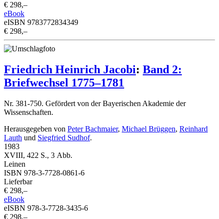
€ 298,–
eBook
eISBN 9783772834349
€ 298,–
Friedrich Heinrich Jacobi
:
Band 2:
Briefwechsel 1775–1781
Nr. 381-750. Gefördert von der Bayerischen Akademie der
Wissenschaften.
Herausgegeben von
Peter Bachmaier
,
Michael Brüggen
,
Reinhard
Lauth
und
Siegfried Sudhof
.
1983
XVIII, 422 S., 3 Abb.
Leinen
ISBN 978-3-7728-0861-6
Lieferbar
€ 298,–
eBook
eISBN 978-3-7728-3435-6
€ 298,–