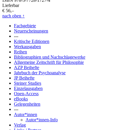
ISBN 978-3-7728-1727-4
Lieferbar
€ 56,–
nach oben
↑
Fachgebiete
Neuerscheinungen
---
Kritische Editionen
Werkausgaben
Reihen
Bibliographien und Nachschlagewerke
Allgemeine Zeitschrift für Philosophie
AZP Beihefte
Jahrbuch der Psychoanalyse
JP Beihefte
Steiner Studies
Einzelausgaben
Open-Access
eBooks
Gelegenheiten
---
Autor*innen
Autor*innen-Info
Verlag