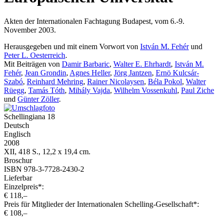
Akten der Internationalen Fachtagung Budapest, vom 6.-9.
November 2003.
Herausgegeben und mit einem Vorwort von
István M. Fehér
und
Peter L. Oesterreich
.
Mit Beiträgen von
Damir Barbaric
,
Walter E. Ehrhardt
,
István M.
Fehér
,
Jean Grondin
,
Agnes Heller
,
Jörg Jantzen
,
Ernö Kulcsár-
Szabó
,
Reinhard Mehring
,
Rainer Nicolaysen
,
Béla Pokol
,
Walter
Rüegg
,
Tamás Tóth
,
Mihály Vajda
,
Wilhelm Vossenkuhl
,
Paul Ziche
und
Günter Zöller
.
Schellingiana 18
Deutsch
Englisch
2008
XII, 418 S., 12,2 x 19,4 cm.
Broschur
ISBN 978-3-7728-2430-2
Lieferbar
Einzelpreis*:
€ 118,–
Preis für Mitglieder der Internationalen Schelling-Gesellschaft*:
€ 108,–