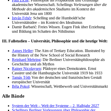
Paul Ziche
: Philosophie als Propädeutik und Grundlage
akademischer Wissenschaft. Schellings
Vorlesungen über die
Methode des akademischen Studiums
im Kontext der
Universität Jena um 1800
István Fehér
: Schelling und die Humboldt’sche
Universitätsidee – im Kontext des Idealismus
Damir Barbarić
: Freies Wissen. Eugen Fink über Erziehung
und Bildung im Schatten des Nihilismus
III. Fallstudien – Universität, Philosophie und die heutige Welt:
Agnes Heller
: The Aim of Tertiary Education. Illustrated by
the History of the New School of Social Research
Reinhard Mehring
: Die Berliner Universitätsphilosophie als
Geschichte und als Mythos
Rainer Nicolaysen
: Plädoyer eines Demokraten. Ernst
Cassirer und die Hamburgische Universität 1919 bis 1933
Tamás Tóth
Von der deutschen und französischen Gestalt
europäischer Universität
Béla Pokol
: Wissenschaft, Wettbewerb und Universitätsmarkt
Alle Bände
System der Welt – Welt der Systeme
– 2. Halbjahr 2027
Schellings Berliner Vorlesungen über Philosophie der