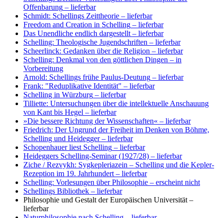
Offenbarung
– lieferbar
Schmidt: Schellings Zeittheorie
– lieferbar
Freedom and Creation in Schelling
– lieferbar
Das Unendliche endlich dargestellt
– lieferbar
Schelling: Theologische Jugendschriften
– lieferbar
Scheerlinck: Gedanken über die Religion
– lieferbar
Schelling: Denkmal von den göttlichen Dingen
– in
Vorbereitung
Arnold: Schellings frühe Paulus-Deutung
– lieferbar
Frank: "Reduplikative Identität"
– lieferbar
Schelling in Würzburg
– lieferbar
Tilliette: Untersuchungen über die intellektuelle Anschauung
von Kant bis Hegel
– lieferbar
»Die bessere Richtung der Wissenschaften«
– lieferbar
Friedrich: Der Ungrund der Freiheit im Denken von Böhme,
Schelling und Heidegger
– lieferbar
Schopenhauer liest Schelling
– lieferbar
Heideggers Schelling-Seminar (1927/28)
– lieferbar
Ziche / Rezvykh: Sygkepleriazein – Schelling und die Kepler-
Rezeption im 19. Jahrhundert
– lieferbar
Schelling: Vorlesungen über Philosophie
– erscheint nicht
Schellings Bibliothek
– lieferbar
Philosophie und Gestalt der Europäischen Universität
–
lieferbar
Naturphilosophie nach Schelling
– lieferbar