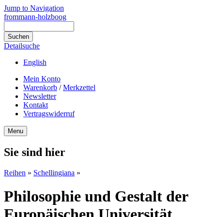
Jump to Navigation
frommann-holzboog
Detailsuche
English
Mein Konto
Warenkorb
/
Merkzettel
Newsletter
Kontakt
Vertragswiderruf
Menu
Sie sind hier
Reihen
»
Schellingiana
»
Philosophie und Gestalt der
Europäischen Universität