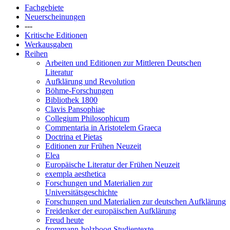
Fachgebiete
Neuerscheinungen
---
Kritische Editionen
Werkausgaben
Reihen
Arbeiten und Editionen zur Mittleren Deutschen
Literatur
Aufklärung und Revolution
Böhme-Forschungen
Bibliothek 1800
Clavis Pansophiae
Collegium Philosophicum
Commentaria in Aristotelem Graeca
Doctrina et Pietas
Editionen zur Frühen Neuzeit
Elea
Europäische Literatur der Frühen Neuzeit
exempla aesthetica
Forschungen und Materialien zur
Universitätsgeschichte
Forschungen und Materialien zur deutschen Aufklärung
Freidenker der europäischen Aufklärung
Freud heute
frommann-holzboog Studientexte