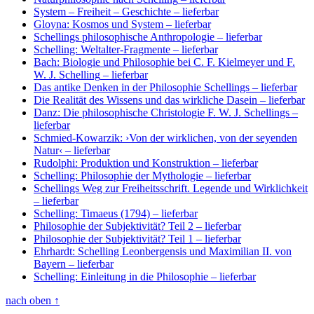
System – Freiheit – Geschichte
– lieferbar
Gloyna: Kosmos und System
– lieferbar
Schellings philosophische Anthropologie
– lieferbar
Schelling: Weltalter-Fragmente
– lieferbar
Bach: Biologie und Philosophie bei C. F. Kielmeyer und F.
W. J. Schelling
– lieferbar
Das antike Denken in der Philosophie Schellings
– lieferbar
Die Realität des Wissens und das wirkliche Dasein
– lieferbar
Danz: Die philosophische Christologie F. W. J. Schellings
–
lieferbar
Schmied-Kowarzik: ›Von der wirklichen, von der seyenden
Natur‹
– lieferbar
Rudolphi: Produktion und Konstruktion
– lieferbar
Schelling: Philosophie der Mythologie
– lieferbar
Schellings Weg zur Freiheitsschrift. Legende und Wirklichkeit
– lieferbar
Schelling: Timaeus (1794)
– lieferbar
Philosophie der Subjektivität? Teil 2
– lieferbar
Philosophie der Subjektivität? Teil 1
– lieferbar
Ehrhardt: Schelling Leonbergensis und Maximilian II. von
Bayern
– lieferbar
Schelling: Einleitung in die Philosophie
– lieferbar
nach oben
↑