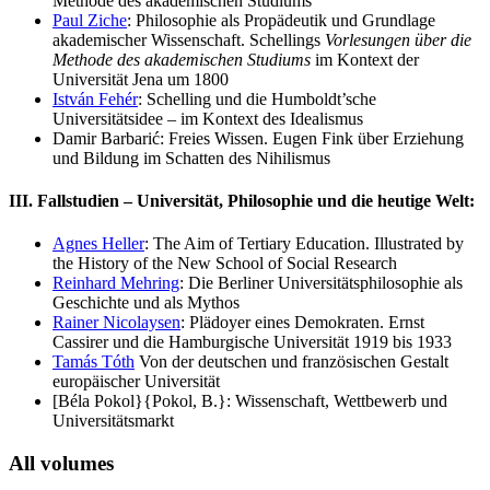
Methode des akademischen Studiums
Paul Ziche
: Philosophie als Propädeutik und Grundlage
akademischer Wissenschaft. Schellings
Vorlesungen über die
Methode des akademischen Studiums
im Kontext der
Universität Jena um 1800
István Fehér
: Schelling und die Humboldt’sche
Universitätsidee – im Kontext des Idealismus
Damir Barbarić
: Freies Wissen. Eugen Fink über Erziehung
und Bildung im Schatten des Nihilismus
III. Fallstudien – Universität, Philosophie und die heutige Welt:
Agnes Heller
: The Aim of Tertiary Education. Illustrated by
the History of the New School of Social Research
Reinhard Mehring
: Die Berliner Universitätsphilosophie als
Geschichte und als Mythos
Rainer Nicolaysen
: Plädoyer eines Demokraten. Ernst
Cassirer und die Hamburgische Universität 1919 bis 1933
Tamás Tóth
Von der deutschen und französischen Gestalt
europäischer Universität
[Béla Pokol}{Pokol, B.}: Wissenschaft, Wettbewerb und
Universitätsmarkt
All volumes