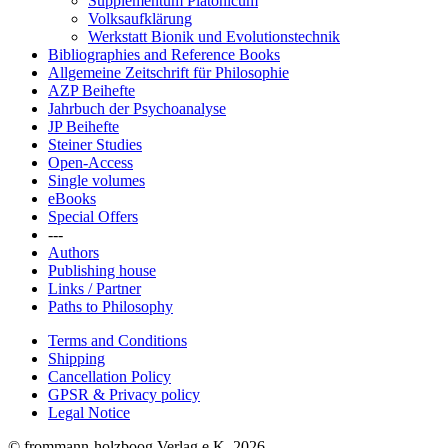
Supplementum Platonicum
Volksaufklärung
Werkstatt Bionik und Evolutionstechnik
Bibliographies and Reference Books
Allgemeine Zeitschrift für Philosophie
AZP Beihefte
Jahrbuch der Psychoanalyse
JP Beihefte
Steiner Studies
Open-Access
Single volumes
eBooks
Special Offers
---
Authors
Publishing house
Links / Partner
Paths to Philosophy
Terms and Conditions
Shipping
Cancellation Policy
GPSR & Privacy policy
Legal Notice
© frommann-holzboog Verlag e.K. 2026