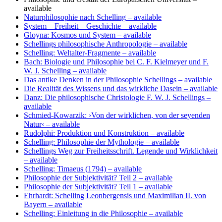
available
Naturphilosophie nach Schelling
– available
System – Freiheit – Geschichte
– available
Gloyna: Kosmos und System
– available
Schellings philosophische Anthropologie
– available
Schelling: Weltalter-Fragmente
– available
Bach: Biologie und Philosophie bei C. F. Kielmeyer und F.
W. J. Schelling
– available
Das antike Denken in der Philosophie Schellings
– available
Die Realität des Wissens und das wirkliche Dasein
– available
Danz: Die philosophische Christologie F. W. J. Schellings
–
available
Schmied-Kowarzik: ›Von der wirklichen, von der seyenden
Natur‹
– available
Rudolphi: Produktion und Konstruktion
– available
Schelling: Philosophie der Mythologie
– available
Schellings Weg zur Freiheitsschrift. Legende und Wirklichkeit
– available
Schelling: Timaeus (1794)
– available
Philosophie der Subjektivität? Teil 2
– available
Philosophie der Subjektivität? Teil 1
– available
Ehrhardt: Schelling Leonbergensis und Maximilian II. von
Bayern
– available
Schelling: Einleitung in die Philosophie
– available