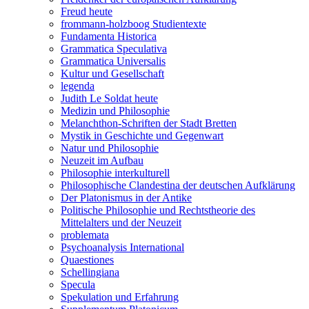
Freud heute
frommann-holzboog Studientexte
Fundamenta Historica
Grammatica Speculativa
Grammatica Universalis
Kultur und Gesellschaft
legenda
Judith Le Soldat heute
Medizin und Philosophie
Melanchthon-Schriften der Stadt Bretten
Mystik in Geschichte und Gegenwart
Natur und Philosophie
Neuzeit im Aufbau
Philosophie interkulturell
Philosophische Clandestina der deutschen Aufklärung
Der Platonismus in der Antike
Politische Philosophie und Rechtstheorie des
Mittelalters und der Neuzeit
problemata
Psychoanalysis International
Quaestiones
Schellingiana
Specula
Spekulation und Erfahrung