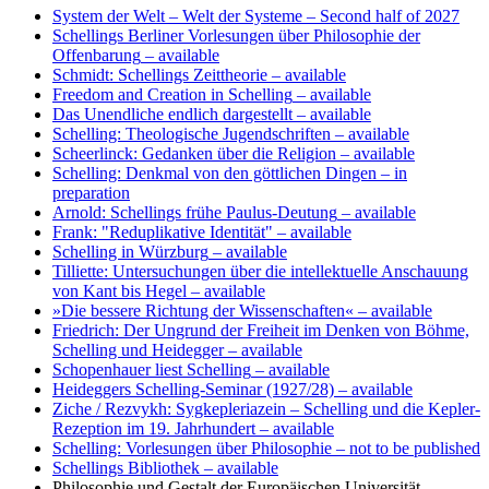
System der Welt – Welt der Systeme
– Second half of 2027
Schellings Berliner Vorlesungen über Philosophie der
Offenbarung
– available
Schmidt: Schellings Zeittheorie
– available
Freedom and Creation in Schelling
– available
Das Unendliche endlich dargestellt
– available
Schelling: Theologische Jugendschriften
– available
Scheerlinck: Gedanken über die Religion
– available
Schelling: Denkmal von den göttlichen Dingen
– in
preparation
Arnold: Schellings frühe Paulus-Deutung
– available
Frank: "Reduplikative Identität"
– available
Schelling in Würzburg
– available
Tilliette: Untersuchungen über die intellektuelle Anschauung
von Kant bis Hegel
– available
»Die bessere Richtung der Wissenschaften«
– available
Friedrich: Der Ungrund der Freiheit im Denken von Böhme,
Schelling und Heidegger
– available
Schopenhauer liest Schelling
– available
Heideggers Schelling-Seminar (1927/28)
– available
Ziche / Rezvykh: Sygkepleriazein – Schelling und die Kepler-
Rezeption im 19. Jahrhundert
– available
Schelling: Vorlesungen über Philosophie
– not to be published
Schellings Bibliothek
– available
Philosophie und Gestalt der Europäischen Universität
–