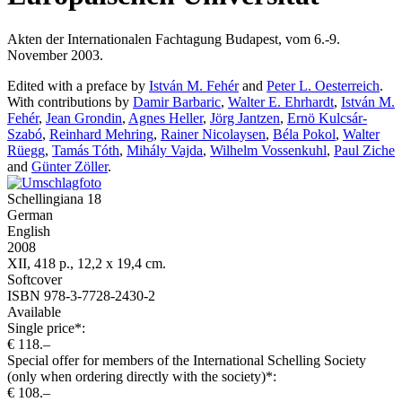
Akten der Internationalen Fachtagung Budapest, vom 6.-9.
November 2003.
Edited with a preface by
István M. Fehér
and
Peter L. Oesterreich
.
With contributions by
Damir Barbaric
,
Walter E. Ehrhardt
,
István M.
Fehér
,
Jean Grondin
,
Agnes Heller
,
Jörg Jantzen
,
Ernö Kulcsár-
Szabó
,
Reinhard Mehring
,
Rainer Nicolaysen
,
Béla Pokol
,
Walter
Rüegg
,
Tamás Tóth
,
Mihály Vajda
,
Wilhelm Vossenkuhl
,
Paul Ziche
and
Günter Zöller
.
Schellingiana 18
German
English
2008
XII, 418 p., 12,2 x 19,4 cm.
Softcover
ISBN 978-3-7728-2430-2
Available
Single price*:
€ 118.–
Special offer for members of the International Schelling Society
(only when ordering directly with the society)*:
€ 108.–