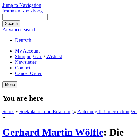
Jump to Navigation
frommann-holzboog
Advanced search
Deutsch
My Account
Shopping cart
/
Wishlist
Newsletter
Contact
Cancel Order
Menu
You are here
Series
»
Spekulation und Erfahrung
»
Abteilung II: Untersuchungen
»
Gerhard Martin Wölfle
:
Die