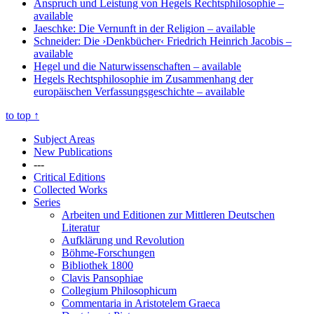
Anspruch und Leistung von Hegels Rechtsphilosophie
–
available
Jaeschke: Die Vernunft in der Religion
– available
Schneider: Die ›Denkbücher‹ Friedrich Heinrich Jacobis
–
available
Hegel und die Naturwissenschaften
– available
Hegels Rechtsphilosophie im Zusammenhang der
europäischen Verfassungsgeschichte
– available
to top
↑
Subject Areas
New Publications
---
Critical Editions
Collected Works
Series
Arbeiten und Editionen zur Mittleren Deutschen
Literatur
Aufklärung und Revolution
Böhme-Forschungen
Bibliothek 1800
Clavis Pansophiae
Collegium Philosophicum
Commentaria in Aristotelem Graeca