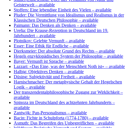
Geisterwelt
– available
Stoffers: Eine lebendige Einheit des Vielen
– available
Pluder: Die Vermittlung von Idealismus und Realismus in der
Klassischen Deutschen Philosophie
– available
Paimann: Das Denken als Denken
– available
Ureña: Die Krause-Rezeption in Deutschland im 19.
Jahrhundert
– available
Plotnikov: Gelebte Vernunft
– available
Esser: Eine Ethik für Endliche
– available
Dierksmeier: Der absolute Grund des Rechts
– available
Hegels enzyklopädisches System der Philosophie
– available
Bayer: Vernunft ist Sprache
– available
Lazzari: »Das Eine, was der Menschheit Noth ist«
– available
Halbig: Objektives Denken
– available
Düsing: Subjektivität und Freiheit
– available
Harnischmacher: Der metaphysische Gehalt der Hegelschen
Logik
– available
Der transzendentalphilosophische Zugang zur Wirklichkeit
–
available
Spinoza im Deutschland des achtzehnten Jahrhunderts
–
available
Zantwijk: Pan-Personalismus
– available
Bacin: Fichte in Schulpforta (1774-1780)
– available
Asmuth: Das Begreifen des Unbegreiflichen
– available