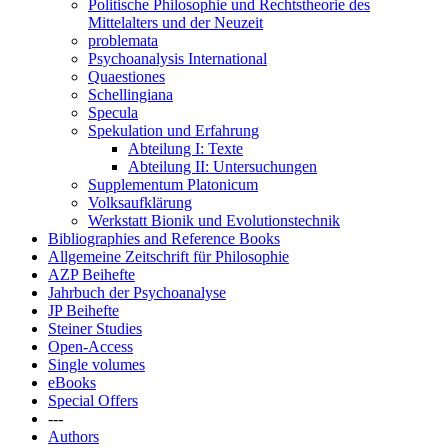
Politische Philosophie und Rechtstheorie des
Mittelalters und der Neuzeit
problemata
Psychoanalysis International
Quaestiones
Schellingiana
Specula
Spekulation und Erfahrung
Abteilung I: Texte
Abteilung II: Untersuchungen
Supplementum Platonicum
Volksaufklärung
Werkstatt Bionik und Evolutionstechnik
Bibliographies and Reference Books
Allgemeine Zeitschrift für Philosophie
AZP Beihefte
Jahrbuch der Psychoanalyse
JP Beihefte
Steiner Studies
Open-Access
Single volumes
eBooks
Special Offers
---
Authors