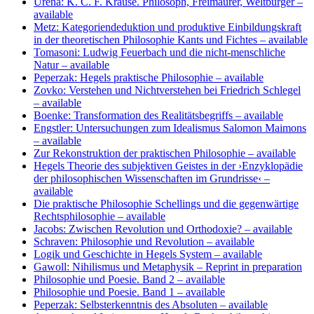
Ureña: K. C. F. Krause. Philosoph, Freimaurer, Weltbürger
–
available
Metz: Kategoriendeduktion und produktive Einbildungskraft
in der theoretischen Philosophie Kants und Fichtes
– available
Tomasoni: Ludwig Feuerbach und die nicht-menschliche
Natur
– available
Peperzak: Hegels praktische Philosophie
– available
Zovko: Verstehen und Nichtverstehen bei Friedrich Schlegel
– available
Boenke: Transformation des Realitätsbegriffs
– available
Engstler: Untersuchungen zum Idealismus Salomon Maimons
– available
Zur Rekonstruktion der praktischen Philosophie
– available
Hegels Theorie des subjektiven Geistes in der ›Enzyklopädie
der philosophischen Wissenschaften im Grundrisse‹
–
available
Die praktische Philosophie Schellings und die gegenwärtige
Rechtsphilosophie
– available
Jacobs: Zwischen Revolution und Orthodoxie?
– available
Schraven: Philosophie und Revolution
– available
Logik und Geschichte in Hegels System
– available
Gawoll: Nihilismus und Metaphysik
– Reprint in preparation
Philosophie und Poesie. Band 2
– available
Philosophie und Poesie. Band 1
– available
Peperzak: Selbsterkenntnis des Absoluten
– available