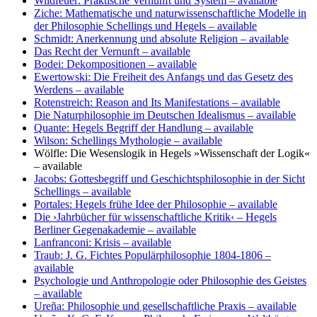
Wildfeuer: Praktische Vernunft und System
– available
Ziche: Mathematische und naturwissenschaftliche Modelle in
der Philosophie Schellings und Hegels
– available
Schmidt: Anerkennung und absolute Religion
– available
Das Recht der Vernunft
– available
Bodei: Dekompositionen
– available
Ewertowski: Die Freiheit des Anfangs und das Gesetz des
Werdens
– available
Rotenstreich: Reason and Its Manifestations
– available
Die Naturphilosophie im Deutschen Idealismus
– available
Quante: Hegels Begriff der Handlung
– available
Wilson: Schellings Mythologie
– available
Wölfle: Die Wesenslogik in Hegels »Wissenschaft der Logik«
– available
Jacobs: Gottesbegriff und Geschichtsphilosophie in der Sicht
Schellings
– available
Portales: Hegels frühe Idee der Philosophie
– available
Die ›Jahrbücher für wissenschaftliche Kritik‹ – Hegels
Berliner Gegenakademie
– available
Lanfranconi: Krisis
– available
Traub: J. G. Fichtes Populärphilosophie 1804-1806
–
available
Psychologie und Anthropologie oder Philosophie des Geistes
– available
Ureña: Philosophie und gesellschaftliche Praxis
– available