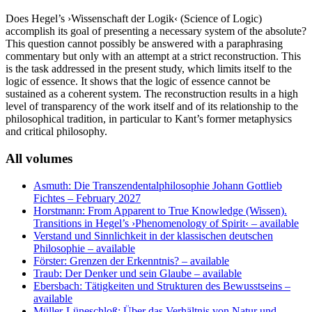
Does Hegel’s ›Wissenschaft der Logik‹ (Science of Logic)
accomplish its goal of presenting a necessary system of the absolute?
This question cannot possibly be answered with a paraphrasing
commentary but only with an attempt at a strict reconstruction. This
is the task addressed in the present study, which limits itself to the
logic of essence. It shows that the logic of essence cannot be
sustained as a coherent system. The reconstruction results in a high
level of transparency of the work itself and of its relationship to the
philosophical tradition, in particular to Kant’s former metaphysics
and critical philosophy.
All volumes
Asmuth: Die Transzendentalphilosophie Johann Gottlieb
Fichtes
– February 2027
Horstmann: From Apparent to True Knowledge (Wissen).
Transitions in Hegel’s ›Phenomenology of Spirit‹
– available
Verstand und Sinnlichkeit in der klassischen deutschen
Philosophie
– available
Förster: Grenzen der Erkenntnis?
– available
Traub: Der Denker und sein Glaube
– available
Ebersbach: Tätigkeiten und Strukturen des Bewusstseins
–
available
Müller-Lüneschloß: Über das Verhältnis von Natur und