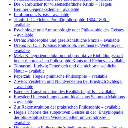
Die ›Jahrbücher für wissenschaftliche Kritik‹ – Hegels
Berliner Gegenakademie
– available
Lanfranconi: Krisis
– available
Traub: J. G. Fichtes Populärphilosophie 1804-1806
–
available
Psychologie und Anthropologie oder Philosophie des Geistes
– available
Ureña: Philosophie und gesellschaftliche Praxis
– available
Ureña: K. C. F. Krause. Philosoph, Freimaurer, Weltbürger
–
available
Metz: Kategoriendeduktion und produktive Einbildungskraft
in der theoretischen Philosophie Kants und Fichtes
– available
Tomasoni: Ludwig Feuerbach und die nicht-menschliche
Natur
– available
Peperzak: Hegels praktische Philosophie
– available
Zovko: Verstehen und Nichtverstehen bei Friedrich Schlegel
– available
Boenke: Transformation des Realitätsbegriffs
– available
Engstler: Untersuchungen zum Idealismus Salomon Maimons
– available
Zur Rekonstruktion der praktischen Philosophie
– available
Hegels Theorie des subjektiven Geistes in der ›Enzyklopädie
der philosophischen Wissenschaften im Grundrisse‹
–
available
Die praktische Philosophie Schellings und die gegenwärtige