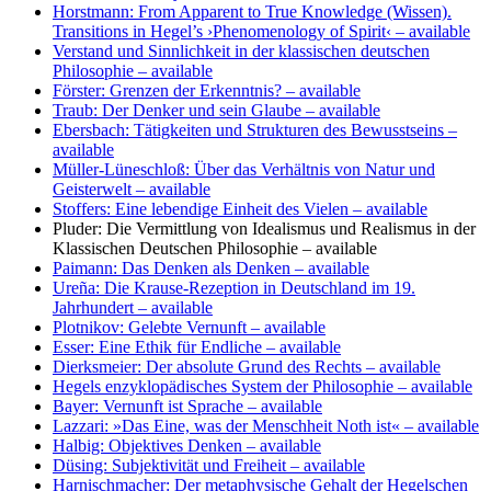
Horstmann: From Apparent to True Knowledge (Wissen).
Transitions in Hegel’s ›Phenomenology of Spirit‹
– available
Verstand und Sinnlichkeit in der klassischen deutschen
Philosophie
– available
Förster: Grenzen der Erkenntnis?
– available
Traub: Der Denker und sein Glaube
– available
Ebersbach: Tätigkeiten und Strukturen des Bewusstseins
–
available
Müller-Lüneschloß: Über das Verhältnis von Natur und
Geisterwelt
– available
Stoffers: Eine lebendige Einheit des Vielen
– available
Pluder: Die Vermittlung von Idealismus und Realismus in der
Klassischen Deutschen Philosophie
– available
Paimann: Das Denken als Denken
– available
Ureña: Die Krause-Rezeption in Deutschland im 19.
Jahrhundert
– available
Plotnikov: Gelebte Vernunft
– available
Esser: Eine Ethik für Endliche
– available
Dierksmeier: Der absolute Grund des Rechts
– available
Hegels enzyklopädisches System der Philosophie
– available
Bayer: Vernunft ist Sprache
– available
Lazzari: »Das Eine, was der Menschheit Noth ist«
– available
Halbig: Objektives Denken
– available
Düsing: Subjektivität und Freiheit
– available
Harnischmacher: Der metaphysische Gehalt der Hegelschen