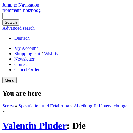
Jump to Navigation
frommann-holzboog
Advanced search
Deutsch
My Account
Shopping cart
/
Wishlist
Newsletter
Contact
Cancel Order
Menu
You are here
Series
»
Spekulation und Erfahrung
»
Abteilung II: Untersuchungen
»
Valentin Pluder
:
Die