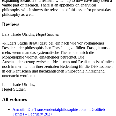
explaining idealism and realism, which up to now have only been a
vague part of research. There is an appendix on analytical
philosophy which shows the relevance of this issue for present-day
philosophy as well.
Reviews
Lars-Thade Ulrichs
, Hegel-Studien
»Pluders Studie [trägt] dazu bei, ein nach wie vor vorhandenes
Desiderat der philosophischen Forschung zu füllen. Das gilt umso
mehr, wenn man das systematische Thema, dem sich die
Monographie widmet, eingehender betrachtet. Die
Auseinandersetzung zwischen Idealismus und Realismus ist nämlich
noch immer nicht in ihrer zentralen Bedeutung für die Diskussionen
in der Kantischen und nachkantischen Philosophie hinreichend
untersucht worden.«
Lars-Thade Ulrichs,
Hegel-Studien
All volumes
Asmuth: Die Transzendentalphilosophie Johann Gottlieb
Fichtes
– February 2027