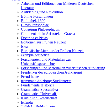
Arbeiten und Editionen zur Mittleren Deutschen
Literatur
Aufklärung und Revolution
Böhme-Forschungen
Bibliothek 1800
Clavis Pansophiae
Collegium Philosophicum
Commentaria in Aristotelem Graeca
Doctrina et Pietas
Editionen zur Frühen Neuzeit
Elea
Europäische Literatur der Frühen Neuzeit
exempla aesthetica
Forschungen und Materialien zur
Universitätsgeschichte
Forschungen und Materialien zur deutschen Aufklärung
Freidenker der europäischen Aufklärung
Freud heute
frommann-holzboog Studientexte
Fundamenta Historica
Grammatica Speculativa
Grammatica Universalis
Kultur und Gesellschaft
legenda
Judith Le Soldat heute