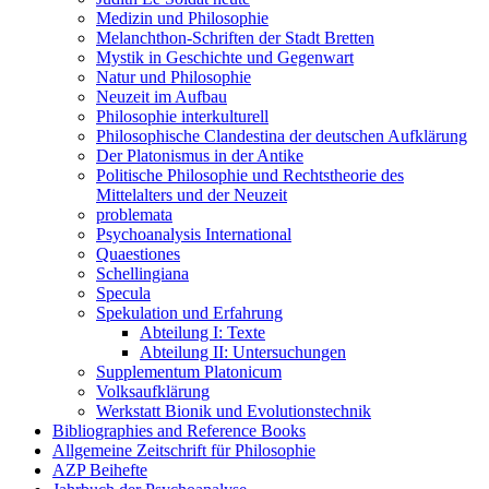
Medizin und Philosophie
Melanchthon-Schriften der Stadt Bretten
Mystik in Geschichte und Gegenwart
Natur und Philosophie
Neuzeit im Aufbau
Philosophie interkulturell
Philosophische Clandestina der deutschen Aufklärung
Der Platonismus in der Antike
Politische Philosophie und Rechtstheorie des
Mittelalters und der Neuzeit
problemata
Psychoanalysis International
Quaestiones
Schellingiana
Specula
Spekulation und Erfahrung
Abteilung I: Texte
Abteilung II: Untersuchungen
Supplementum Platonicum
Volksaufklärung
Werkstatt Bionik und Evolutionstechnik
Bibliographies and Reference Books
Allgemeine Zeitschrift für Philosophie
AZP Beihefte