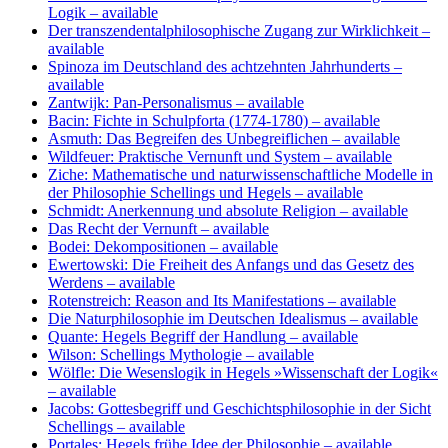
Logik
– available
Der transzendentalphilosophische Zugang zur Wirklichkeit
–
available
Spinoza im Deutschland des achtzehnten Jahrhunderts
–
available
Zantwijk: Pan-Personalismus
– available
Bacin: Fichte in Schulpforta (1774-1780)
– available
Asmuth: Das Begreifen des Unbegreiflichen
– available
Wildfeuer: Praktische Vernunft und System
– available
Ziche: Mathematische und naturwissenschaftliche Modelle in
der Philosophie Schellings und Hegels
– available
Schmidt: Anerkennung und absolute Religion
– available
Das Recht der Vernunft
– available
Bodei: Dekompositionen
– available
Ewertowski: Die Freiheit des Anfangs und das Gesetz des
Werdens
– available
Rotenstreich: Reason and Its Manifestations
– available
Die Naturphilosophie im Deutschen Idealismus
– available
Quante: Hegels Begriff der Handlung
– available
Wilson: Schellings Mythologie
– available
Wölfle: Die Wesenslogik in Hegels »Wissenschaft der Logik«
– available
Jacobs: Gottesbegriff und Geschichtsphilosophie in der Sicht
Schellings
– available
Portales: Hegels frühe Idee der Philosophie
– available