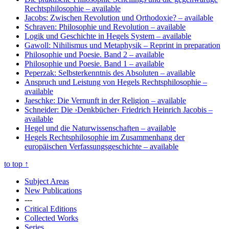
Rechtsphilosophie
– available
Jacobs: Zwischen Revolution und Orthodoxie?
– available
Schraven: Philosophie und Revolution
– available
Logik und Geschichte in Hegels System
– available
Gawoll: Nihilismus und Metaphysik
– Reprint in preparation
Philosophie und Poesie. Band 2
– available
Philosophie und Poesie. Band 1
– available
Peperzak: Selbsterkenntnis des Absoluten
– available
Anspruch und Leistung von Hegels Rechtsphilosophie
–
available
Jaeschke: Die Vernunft in der Religion
– available
Schneider: Die ›Denkbücher‹ Friedrich Heinrich Jacobis
–
available
Hegel und die Naturwissenschaften
– available
Hegels Rechtsphilosophie im Zusammenhang der
europäischen Verfassungsgeschichte
– available
to top
↑
Subject Areas
New Publications
---
Critical Editions
Collected Works
Series