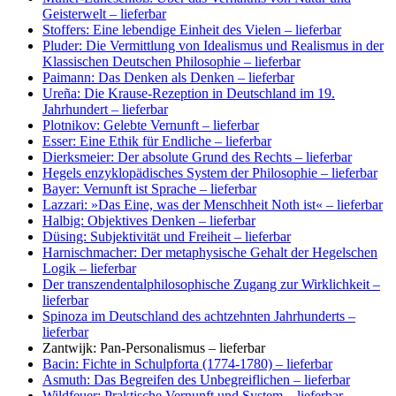
Geisterwelt
– lieferbar
Stoffers: Eine lebendige Einheit des Vielen
– lieferbar
Pluder: Die Vermittlung von Idealismus und Realismus in der
Klassischen Deutschen Philosophie
– lieferbar
Paimann: Das Denken als Denken
– lieferbar
Ureña: Die Krause-Rezeption in Deutschland im 19.
Jahrhundert
– lieferbar
Plotnikov: Gelebte Vernunft
– lieferbar
Esser: Eine Ethik für Endliche
– lieferbar
Dierksmeier: Der absolute Grund des Rechts
– lieferbar
Hegels enzyklopädisches System der Philosophie
– lieferbar
Bayer: Vernunft ist Sprache
– lieferbar
Lazzari: »Das Eine, was der Menschheit Noth ist«
– lieferbar
Halbig: Objektives Denken
– lieferbar
Düsing: Subjektivität und Freiheit
– lieferbar
Harnischmacher: Der metaphysische Gehalt der Hegelschen
Logik
– lieferbar
Der transzendentalphilosophische Zugang zur Wirklichkeit
–
lieferbar
Spinoza im Deutschland des achtzehnten Jahrhunderts
–
lieferbar
Zantwijk: Pan-Personalismus
– lieferbar
Bacin: Fichte in Schulpforta (1774-1780)
– lieferbar
Asmuth: Das Begreifen des Unbegreiflichen
– lieferbar
Wildfeuer: Praktische Vernunft und System
– lieferbar