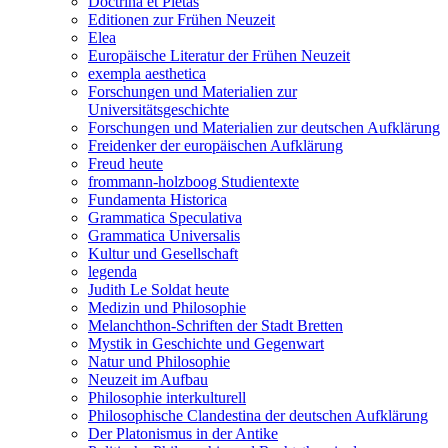
Doctrina et Pietas
Editionen zur Frühen Neuzeit
Elea
Europäische Literatur der Frühen Neuzeit
exempla aesthetica
Forschungen und Materialien zur
Universitätsgeschichte
Forschungen und Materialien zur deutschen Aufklärung
Freidenker der europäischen Aufklärung
Freud heute
frommann-holzboog Studientexte
Fundamenta Historica
Grammatica Speculativa
Grammatica Universalis
Kultur und Gesellschaft
legenda
Judith Le Soldat heute
Medizin und Philosophie
Melanchthon-Schriften der Stadt Bretten
Mystik in Geschichte und Gegenwart
Natur und Philosophie
Neuzeit im Aufbau
Philosophie interkulturell
Philosophische Clandestina der deutschen Aufklärung
Der Platonismus in der Antike