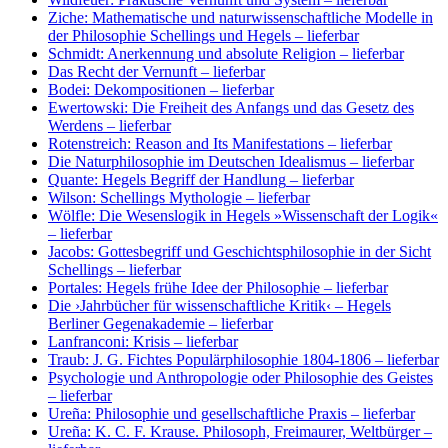
Ziche: Mathematische und naturwissenschaftliche Modelle in
der Philosophie Schellings und Hegels
– lieferbar
Schmidt: Anerkennung und absolute Religion
– lieferbar
Das Recht der Vernunft
– lieferbar
Bodei: Dekompositionen
– lieferbar
Ewertowski: Die Freiheit des Anfangs und das Gesetz des
Werdens
– lieferbar
Rotenstreich: Reason and Its Manifestations
– lieferbar
Die Naturphilosophie im Deutschen Idealismus
– lieferbar
Quante: Hegels Begriff der Handlung
– lieferbar
Wilson: Schellings Mythologie
– lieferbar
Wölfle: Die Wesenslogik in Hegels »Wissenschaft der Logik«
– lieferbar
Jacobs: Gottesbegriff und Geschichtsphilosophie in der Sicht
Schellings
– lieferbar
Portales: Hegels frühe Idee der Philosophie
– lieferbar
Die ›Jahrbücher für wissenschaftliche Kritik‹ – Hegels
Berliner Gegenakademie
– lieferbar
Lanfranconi: Krisis
– lieferbar
Traub: J. G. Fichtes Populärphilosophie 1804-1806
– lieferbar
Psychologie und Anthropologie oder Philosophie des Geistes
– lieferbar
Ureña: Philosophie und gesellschaftliche Praxis
– lieferbar
Ureña: K. C. F. Krause. Philosoph, Freimaurer, Weltbürger
–