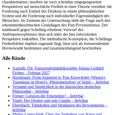
charakterisieren, insofern sie zwei scheinbar entgegengesetzte
Perspektiven auf menschliche Freiheit in einer Theorie versöhnt: die
Forderung nach Einheit des Denkens in einem philosophischen
System und die Forderung nach individueller Eigenständigkeit des
Menschen. Im Zentrum der Untersuchung steht die Frage nach den
erkenntnistheoretischen Grundlagen des
Pan-Personalismus.
Der
traditionell gegen Schelling erhobene Vorwurf des
Anthropomorphismus
lässt sich unter der hier entwickelten
Perspektive entkräften. Die methodische Konzeption, die Schellings
Freiheitslehre implizit zugrunde liegt, lässt sich als
transzendentale
Hermeneutik
bestimmen und zusammenhängend beschreiben.
Alle Bände
Asmuth: Die Transzendentalphilosophie Johann Gottlieb
Fichtes
– Februar 2027
Horstmann: From Apparent to True Knowledge (Wissen).
Transitions in Hegel’s ›Phenomenology of Spirit‹
– lieferbar
Verstand und Sinnlichkeit in der klassischen deutschen
Philosophie
– lieferbar
Förster: Grenzen der Erkenntnis?
– lieferbar
Traub: Der Denker und sein Glaube
– lieferbar
Ebersbach: Tätigkeiten und Strukturen des Bewusstseins
–
lieferbar
Müller-Lüneschloß: Über das Verhältnis von Natur und