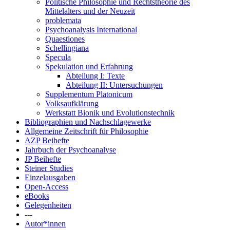
Politische Philosophie und Rechtstheorie des
Mittelalters und der Neuzeit
problemata
Psychoanalysis International
Quaestiones
Schellingiana
Specula
Spekulation und Erfahrung
Abteilung I: Texte
Abteilung II: Untersuchungen
Supplementum Platonicum
Volksaufklärung
Werkstatt Bionik und Evolutionstechnik
Bibliographien und Nachschlagewerke
Allgemeine Zeitschrift für Philosophie
AZP Beihefte
Jahrbuch der Psychoanalyse
JP Beihefte
Steiner Studies
Einzelausgaben
Open-Access
eBooks
Gelegenheiten
---
Autor*innen