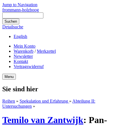
Jump to Navigation
frommann-holzboog
Detailsuche
English
Mein Konto
Warenkorb
/
Merkzettel
Newsletter
Kontakt
Vertragswiderruf
Menu
Sie sind hier
Reihen
»
Spekulation und Erfahrung
»
Abteilung II:
Untersuchungen
»
Temilo van Zantwijk
:
Pan-