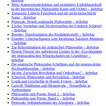
lieferbar
Metz: Kategoriendeduktion und produktive Einbildungskraft
in der theoretischen Philosophie Kants und Fichtes
– lieferbar
Tomasoni: Ludwig Feuerbach und die nicht-menschliche
Natur
– lieferbar
Peperzak: Hegels praktische Philosophie
– lieferbar
Zovko: Verstehen und Nichtverstehen bei Friedrich Schlegel
– lieferbar
Boenke: Transformation des Realitätsbegriffs
– lieferbar
Engstler: Untersuchungen zum Idealismus Salomon Maimons
– lieferbar
Zur Rekonstruktion der praktischen Philosophie
– lieferbar
Hegels Theorie des subjektiven Geistes in der ›Enzyklopädie
der philosophischen Wissenschaften im Grundrisse‹
–
lieferbar
Die praktische Philosophie Schellings und die gegenwärtige
Rechtsphilosophie
– lieferbar
Jacobs: Zwischen Revolution und Orthodoxie?
– lieferbar
Schraven: Philosophie und Revolution
– lieferbar
Logik und Geschichte in Hegels System
– lieferbar
Gawoll: Nihilismus und Metaphysik
– Neuauflage in
Vorbereitung
Philosophie und Poesie. Band 2
– lieferbar
Philosophie und Poesie. Band 1
– lieferbar
Peperzak: Selbsterkenntnis des Absoluten
– lieferbar