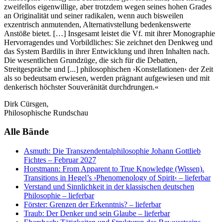
zweifellos eigenwillige, aber trotzdem wegen seines hohen Grades
an Originalität und seiner radikalen, wenn auch bisweilen
exzentrisch anmutenden, Alternativstellung bedenkenswerte
Anstöße bietet. […] Insgesamt leistet die Vf. mit ihrer Monographie
Hervorragendes und Vorbildliches: Sie zeichnet den Denkweg und
das System Bardilis in ihrer Entwicklung und ihren Inhalten nach.
Die wesentlichen Grundzüge, die sich für die Debatten,
Streitgespräche und [...] philosophischen ›Konstellationen‹ der Zeit
als so bedeutsam erwiesen, werden prägnant aufgewiesen und mit
denkerisch höchster Souveränität durchdrungen.«
Dirk Cürsgen,
Philosophische Rundschau
Alle Bände
Asmuth: Die Transzendentalphilosophie Johann Gottlieb
Fichtes
– Februar 2027
Horstmann: From Apparent to True Knowledge (Wissen).
Transitions in Hegel’s ›Phenomenology of Spirit‹
– lieferbar
Verstand und Sinnlichkeit in der klassischen deutschen
Philosophie
– lieferbar
Förster: Grenzen der Erkenntnis?
– lieferbar
Traub: Der Denker und sein Glaube
– lieferbar