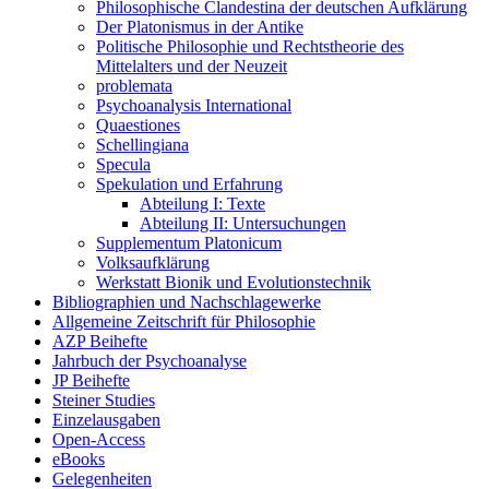
Philosophische Clandestina der deutschen Aufklärung
Der Platonismus in der Antike
Politische Philosophie und Rechtstheorie des
Mittelalters und der Neuzeit
problemata
Psychoanalysis International
Quaestiones
Schellingiana
Specula
Spekulation und Erfahrung
Abteilung I: Texte
Abteilung II: Untersuchungen
Supplementum Platonicum
Volksaufklärung
Werkstatt Bionik und Evolutionstechnik
Bibliographien und Nachschlagewerke
Allgemeine Zeitschrift für Philosophie
AZP Beihefte
Jahrbuch der Psychoanalyse
JP Beihefte
Steiner Studies
Einzelausgaben
Open-Access
eBooks
Gelegenheiten