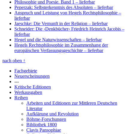
Philosophie und Poesie. Band 1
– lieferbar
Peperzak: Selbsterkenntnis des Absoluten
– lieferbar
Anspruch und Leistung von Hegels Rechtsphilosophie
–
lieferbar
Jaeschke: Die Vernunft in der Religion
– lieferbar
Schneider: Die ›Denkbücher‹ Friedrich Heinrich Jacobis
–
lieferbar
Hegel und die Naturwissenschaften
– lieferbar
Hegels Rechtsphilosophie im Zusammenhang der
europäischen Verfassungsgeschichte
– lieferbar
nach oben
↑
Fachgebiete
Neuerscheinungen
---
Kritische Editionen
Werkausgaben
Reihen
Arbeiten und Editionen zur Mittleren Deutschen
Literatur
Aufklärung und Revolution
Böhme-Forschungen
Bibliothek 1800
Clavis Pansophiae