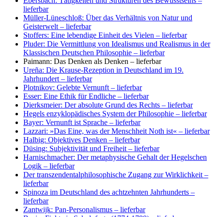
Ebersbach: Tätigkeiten und Strukturen des Bewusstseins
–
lieferbar
Müller-Lüneschloß: Über das Verhältnis von Natur und
Geisterwelt
– lieferbar
Stoffers: Eine lebendige Einheit des Vielen
– lieferbar
Pluder: Die Vermittlung von Idealismus und Realismus in der
Klassischen Deutschen Philosophie
– lieferbar
Paimann: Das Denken als Denken
– lieferbar
Ureña: Die Krause-Rezeption in Deutschland im 19.
Jahrhundert
– lieferbar
Plotnikov: Gelebte Vernunft
– lieferbar
Esser: Eine Ethik für Endliche
– lieferbar
Dierksmeier: Der absolute Grund des Rechts
– lieferbar
Hegels enzyklopädisches System der Philosophie
– lieferbar
Bayer: Vernunft ist Sprache
– lieferbar
Lazzari: »Das Eine, was der Menschheit Noth ist«
– lieferbar
Halbig: Objektives Denken
– lieferbar
Düsing: Subjektivität und Freiheit
– lieferbar
Harnischmacher: Der metaphysische Gehalt der Hegelschen
Logik
– lieferbar
Der transzendentalphilosophische Zugang zur Wirklichkeit
–
lieferbar
Spinoza im Deutschland des achtzehnten Jahrhunderts
–
lieferbar
Zantwijk: Pan-Personalismus
– lieferbar