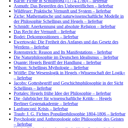
Bacin: Fichte in Schulpforta (1774-1780)
– lieferbar
Asmuth: Das Begreifen des Unbegreiflichen
– lieferbar
Wildfeuer: Praktische Vernunft und System
– lieferbar
Ziche: Mathematische und naturwissenschaftliche Modelle in
der Philosophie Schellings und Hegels
– lieferbar
Schmidt: Anerkennung und absolute Religion
– lieferbar
Das Recht der Vernunft
– lieferbar
Bodei: Dekompositionen
– lieferbar
Ewertowski: Die Freiheit des Anfangs und das Gesetz des
Werdens
– lieferbar
Rotenstreich: Reason and Its Manifestations
– lieferbar
Die Naturphilosophie im Deutschen Idealismus
– lieferbar
Quante: Hegels Begriff der Handlung
– lieferbar
Wilson: Schellings Mythologie
– lieferbar
Wölfle: Die Wesenslogik in Hegels »Wissenschaft der Logik«
– lieferbar
Jacobs: Gottesbegriff und Geschichtsphilosophie in der Sicht
Schellings
– lieferbar
Portales: Hegels frühe Idee der Philosophie
– lieferbar
Die ›Jahrbücher für wissenschaftliche Kritik‹ – Hegels
Berliner Gegenakademie
– lieferbar
Lanfranconi: Krisis
– lieferbar
Traub: J. G. Fichtes Populärphilosophie 1804-1806
– lieferbar
Psychologie und Anthropologie oder Philosophie des Geistes
– lieferbar