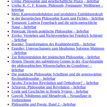
Ureña: Philosophie und gesellschaftliche Praxis
– lieferbar
Ureña: K. C. F. Krause. Philosoph, Freimaurer, Weltbürger
–
lieferbar
Metz: Kategoriendeduktion und produktive Einbildungskraft
in der theoretischen Philosophie Kants und Fichtes
– lieferbar
Tomasoni: Ludwig Feuerbach und die nicht-menschliche
Natur
– lieferbar
Peperzak: Hegels praktische Philosophie
– lieferbar
Zovko: Verstehen und Nichtverstehen bei Friedrich Schlegel
– lieferbar
Boenke: Transformation des Realitätsbegriffs
– lieferbar
Engstler: Untersuchungen zum Idealismus Salomon Maimons
– lieferbar
Zur Rekonstruktion der praktischen Philosophie
– lieferbar
Hegels Theorie des subjektiven Geistes in der ›Enzyklopädie
der philosophischen Wissenschaften im Grundrisse‹
–
lieferbar
Die praktische Philosophie Schellings und die gegenwärtige
Rechtsphilosophie
– lieferbar
Jacobs: Zwischen Revolution und Orthodoxie?
– lieferbar
Schraven: Philosophie und Revolution
– lieferbar
Logik und Geschichte in Hegels System
– lieferbar
Gawoll: Nihilismus und Metaphysik
– Neuauflage in
Vorbereitung
Philosophie und Poesie. Band 2
– lieferbar