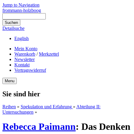
Jump to Navigation
frommann-holzboog
Detailsuche
English
Mein Konto
Warenkorb
/
Merkzettel
Newsletter
Kontakt
Vertragswiderruf
Menu
Sie sind hier
Reihen
»
Spekulation und Erfahrung
»
Abteilung II:
Untersuchungen
»
Rebecca Paimann
:
Das Denken