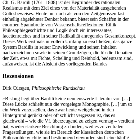
Ch. G. Bardili (1761–1808) ist der Begründer des rationalen
Realismus mit dem Ziel eines von der Materialität ausgehenden
Gottesbeweises. Heute nur noch als von den Zeitgenossen fast
einhellig abgelehnter Denker bekannt, bietet sein Schaffen in der
enormen Spannbreite von Wissenschaftsreflexionen, Ethik,
Philosophiegeschichte und Logik doch ein interessantes,
facettenreiches und in seiner Radikalität anregendes Gesamtkonzept.
Dieses Werk erstmals in vollem Umfang zu erschließen, das ganze
System Bardilis in seiner Entwicklung und seinen Inhalten
nachzuzeichnen sowie in seinen Grundzügen, die für die Debatten
der Zeit, etwa mit Fichte, Schelling und Reinhold, bedeutsam sind,
aufzuweisen, ist die Absicht des vorliegenden Bandes.
Rezensionen
Dirk Cürsgen
, Philosophische Rundschau
»Bislang liegt über Bardili keine nennenswerte Literatur vor. […]
Diese Lücke schließt nun die vorgelegte Monographie, […] um so
ein Werk vorzustellen, das zwar heute weitgehend in den
Hintergrund gerückt oder oft schlicht vergessen ist, das es
gleichwohl – wie die Vf. überzeugend zu zeigen vermag – verdient
hat, wieder stärkere Beachtung zu finden, weil es zu zentralen
Fragestellungen, wie sie im Bereich der klassischen deutschen
Philosophie wichtig und bestimmend geworden sind, eine häufig