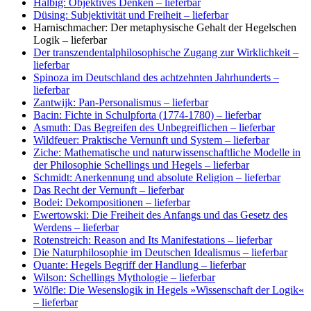
Halbig: Objektives Denken
– lieferbar
Düsing: Subjektivität und Freiheit
– lieferbar
Harnischmacher: Der metaphysische Gehalt der Hegelschen
Logik
– lieferbar
Der transzendentalphilosophische Zugang zur Wirklichkeit
–
lieferbar
Spinoza im Deutschland des achtzehnten Jahrhunderts
–
lieferbar
Zantwijk: Pan-Personalismus
– lieferbar
Bacin: Fichte in Schulpforta (1774-1780)
– lieferbar
Asmuth: Das Begreifen des Unbegreiflichen
– lieferbar
Wildfeuer: Praktische Vernunft und System
– lieferbar
Ziche: Mathematische und naturwissenschaftliche Modelle in
der Philosophie Schellings und Hegels
– lieferbar
Schmidt: Anerkennung und absolute Religion
– lieferbar
Das Recht der Vernunft
– lieferbar
Bodei: Dekompositionen
– lieferbar
Ewertowski: Die Freiheit des Anfangs und das Gesetz des
Werdens
– lieferbar
Rotenstreich: Reason and Its Manifestations
– lieferbar
Die Naturphilosophie im Deutschen Idealismus
– lieferbar
Quante: Hegels Begriff der Handlung
– lieferbar
Wilson: Schellings Mythologie
– lieferbar
Wölfle: Die Wesenslogik in Hegels »Wissenschaft der Logik«
– lieferbar