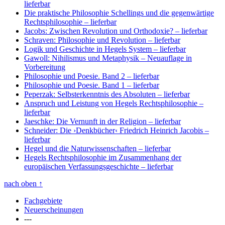
lieferbar
Die praktische Philosophie Schellings und die gegenwärtige
Rechtsphilosophie
– lieferbar
Jacobs: Zwischen Revolution und Orthodoxie?
– lieferbar
Schraven: Philosophie und Revolution
– lieferbar
Logik und Geschichte in Hegels System
– lieferbar
Gawoll: Nihilismus und Metaphysik
– Neuauflage in
Vorbereitung
Philosophie und Poesie. Band 2
– lieferbar
Philosophie und Poesie. Band 1
– lieferbar
Peperzak: Selbsterkenntnis des Absoluten
– lieferbar
Anspruch und Leistung von Hegels Rechtsphilosophie
–
lieferbar
Jaeschke: Die Vernunft in der Religion
– lieferbar
Schneider: Die ›Denkbücher‹ Friedrich Heinrich Jacobis
–
lieferbar
Hegel und die Naturwissenschaften
– lieferbar
Hegels Rechtsphilosophie im Zusammenhang der
europäischen Verfassungsgeschichte
– lieferbar
nach oben
↑
Fachgebiete
Neuerscheinungen
---