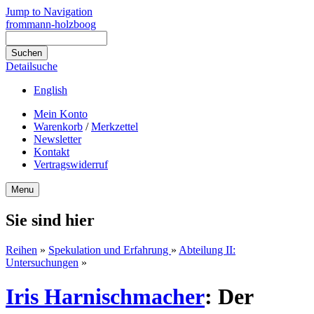
Jump to Navigation
frommann-holzboog
Detailsuche
English
Mein Konto
Warenkorb
/
Merkzettel
Newsletter
Kontakt
Vertragswiderruf
Menu
Sie sind hier
Reihen
»
Spekulation und Erfahrung
»
Abteilung II:
Untersuchungen
»
Iris Harnischmacher
:
Der