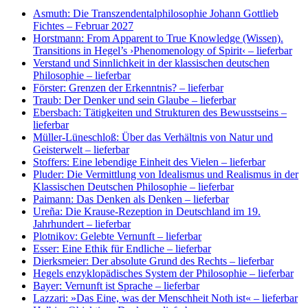
Asmuth: Die Transzendentalphilosophie Johann Gottlieb
Fichtes
– Februar 2027
Horstmann: From Apparent to True Knowledge (Wissen).
Transitions in Hegel’s ›Phenomenology of Spirit‹
– lieferbar
Verstand und Sinnlichkeit in der klassischen deutschen
Philosophie
– lieferbar
Förster: Grenzen der Erkenntnis?
– lieferbar
Traub: Der Denker und sein Glaube
– lieferbar
Ebersbach: Tätigkeiten und Strukturen des Bewusstseins
–
lieferbar
Müller-Lüneschloß: Über das Verhältnis von Natur und
Geisterwelt
– lieferbar
Stoffers: Eine lebendige Einheit des Vielen
– lieferbar
Pluder: Die Vermittlung von Idealismus und Realismus in der
Klassischen Deutschen Philosophie
– lieferbar
Paimann: Das Denken als Denken
– lieferbar
Ureña: Die Krause-Rezeption in Deutschland im 19.
Jahrhundert
– lieferbar
Plotnikov: Gelebte Vernunft
– lieferbar
Esser: Eine Ethik für Endliche
– lieferbar
Dierksmeier: Der absolute Grund des Rechts
– lieferbar
Hegels enzyklopädisches System der Philosophie
– lieferbar
Bayer: Vernunft ist Sprache
– lieferbar
Lazzari: »Das Eine, was der Menschheit Noth ist«
– lieferbar