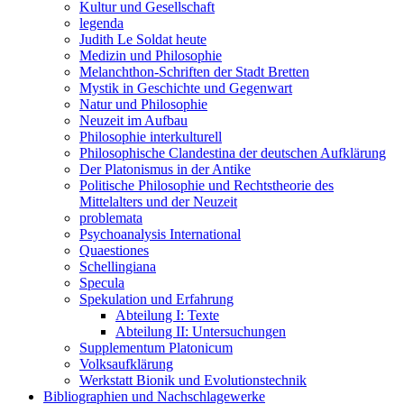
Kultur und Gesellschaft
legenda
Judith Le Soldat heute
Medizin und Philosophie
Melanchthon-Schriften der Stadt Bretten
Mystik in Geschichte und Gegenwart
Natur und Philosophie
Neuzeit im Aufbau
Philosophie interkulturell
Philosophische Clandestina der deutschen Aufklärung
Der Platonismus in der Antike
Politische Philosophie und Rechtstheorie des
Mittelalters und der Neuzeit
problemata
Psychoanalysis International
Quaestiones
Schellingiana
Specula
Spekulation und Erfahrung
Abteilung I: Texte
Abteilung II: Untersuchungen
Supplementum Platonicum
Volksaufklärung
Werkstatt Bionik und Evolutionstechnik
Bibliographien und Nachschlagewerke