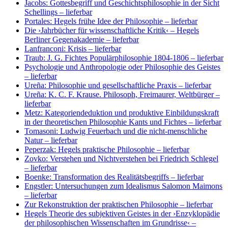
Jacobs: Gottesbegriff und Geschichtsphilosophie in der Sicht
Schellings
– lieferbar
Portales: Hegels frühe Idee der Philosophie
– lieferbar
Die ›Jahrbücher für wissenschaftliche Kritik‹ – Hegels
Berliner Gegenakademie
– lieferbar
Lanfranconi: Krisis
– lieferbar
Traub: J. G. Fichtes Populärphilosophie 1804-1806
– lieferbar
Psychologie und Anthropologie oder Philosophie des Geistes
– lieferbar
Ureña: Philosophie und gesellschaftliche Praxis
– lieferbar
Ureña: K. C. F. Krause. Philosoph, Freimaurer, Weltbürger
–
lieferbar
Metz: Kategoriendeduktion und produktive Einbildungskraft
in der theoretischen Philosophie Kants und Fichtes
– lieferbar
Tomasoni: Ludwig Feuerbach und die nicht-menschliche
Natur
– lieferbar
Peperzak: Hegels praktische Philosophie
– lieferbar
Zovko: Verstehen und Nichtverstehen bei Friedrich Schlegel
– lieferbar
Boenke: Transformation des Realitätsbegriffs
– lieferbar
Engstler: Untersuchungen zum Idealismus Salomon Maimons
– lieferbar
Zur Rekonstruktion der praktischen Philosophie
– lieferbar
Hegels Theorie des subjektiven Geistes in der ›Enzyklopädie
der philosophischen Wissenschaften im Grundrisse‹
–