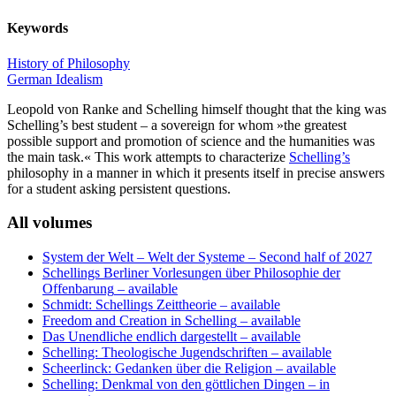
Keywords
History of Philosophy
German Idealism
Leopold von Ranke and Schelling himself thought that the king was
Schelling’s best student – a sovereign for whom »the greatest
possible support and promotion of science and the humanities was
the main task.« This work attempts to characterize
Schelling’s
philosophy in a manner in which it presents itself in precise answers
for a student asking persistent questions.
All volumes
System der Welt – Welt der Systeme
– Second half of 2027
Schellings Berliner Vorlesungen über Philosophie der
Offenbarung
– available
Schmidt: Schellings Zeittheorie
– available
Freedom and Creation in Schelling
– available
Das Unendliche endlich dargestellt
– available
Schelling: Theologische Jugendschriften
– available
Scheerlinck: Gedanken über die Religion
– available
Schelling: Denkmal von den göttlichen Dingen
– in