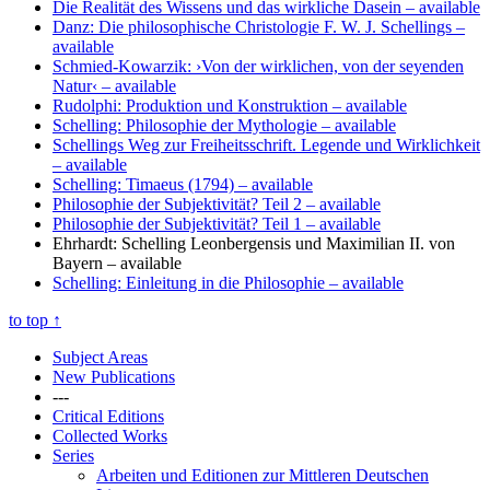
Die Realität des Wissens und das wirkliche Dasein
– available
Danz: Die philosophische Christologie F. W. J. Schellings
–
available
Schmied-Kowarzik: ›Von der wirklichen, von der seyenden
Natur‹
– available
Rudolphi: Produktion und Konstruktion
– available
Schelling: Philosophie der Mythologie
– available
Schellings Weg zur Freiheitsschrift. Legende und Wirklichkeit
– available
Schelling: Timaeus (1794)
– available
Philosophie der Subjektivität? Teil 2
– available
Philosophie der Subjektivität? Teil 1
– available
Ehrhardt: Schelling Leonbergensis und Maximilian II. von
Bayern
– available
Schelling: Einleitung in die Philosophie
– available
to top
↑
Subject Areas
New Publications
---
Critical Editions
Collected Works
Series
Arbeiten und Editionen zur Mittleren Deutschen