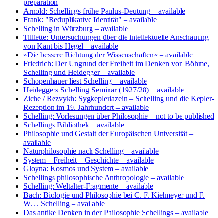
preparation
Arnold: Schellings frühe Paulus-Deutung
– available
Frank: "Reduplikative Identität"
– available
Schelling in Würzburg
– available
Tilliette: Untersuchungen über die intellektuelle Anschauung
von Kant bis Hegel
– available
»Die bessere Richtung der Wissenschaften«
– available
Friedrich: Der Ungrund der Freiheit im Denken von Böhme,
Schelling und Heidegger
– available
Schopenhauer liest Schelling
– available
Heideggers Schelling-Seminar (1927/28)
– available
Ziche / Rezvykh: Sygkepleriazein – Schelling und die Kepler-
Rezeption im 19. Jahrhundert
– available
Schelling: Vorlesungen über Philosophie
– not to be published
Schellings Bibliothek
– available
Philosophie und Gestalt der Europäischen Universität
–
available
Naturphilosophie nach Schelling
– available
System – Freiheit – Geschichte
– available
Gloyna: Kosmos und System
– available
Schellings philosophische Anthropologie
– available
Schelling: Weltalter-Fragmente
– available
Bach: Biologie und Philosophie bei C. F. Kielmeyer und F.
W. J. Schelling
– available
Das antike Denken in der Philosophie Schellings
– available