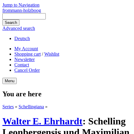
Jump to Navigation
frommann-holzboog
Advanced search
Deutsch
My Account
Shopping cart
/
Wishlist
Newsletter
Contact
Cancel Order
Menu
You are here
Series
»
Schellingiana
»
Walter E. Ehrhardt
:
Schelling
Leonbergensis und Maximilian