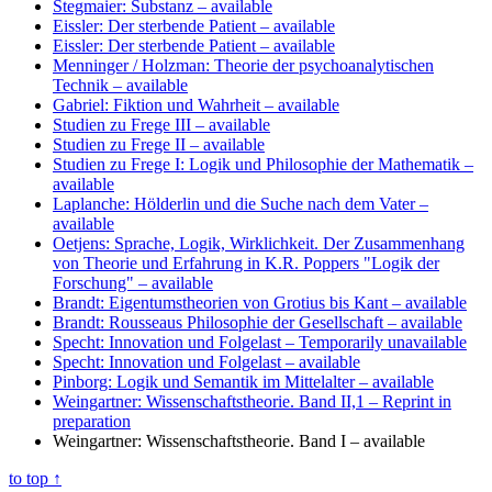
Stegmaier: Substanz
– available
Eissler: Der sterbende Patient
– available
Eissler: Der sterbende Patient
– available
Menninger / Holzman: Theorie der psychoanalytischen
Technik
– available
Gabriel: Fiktion und Wahrheit
– available
Studien zu Frege III
– available
Studien zu Frege II
– available
Studien zu Frege I: Logik und Philosophie der Mathematik
–
available
Laplanche: Hölderlin und die Suche nach dem Vater
–
available
Oetjens: Sprache, Logik, Wirklichkeit. Der Zusammenhang
von Theorie und Erfahrung in K.R. Poppers "Logik der
Forschung"
– available
Brandt: Eigentumstheorien von Grotius bis Kant
– available
Brandt: Rousseaus Philosophie der Gesellschaft
– available
Specht: Innovation und Folgelast
– Temporarily unavailable
Specht: Innovation und Folgelast
– available
Pinborg: Logik und Semantik im Mittelalter
– available
Weingartner: Wissenschaftstheorie. Band II,1
– Reprint in
preparation
Weingartner: Wissenschaftstheorie. Band I
– available
to top
↑