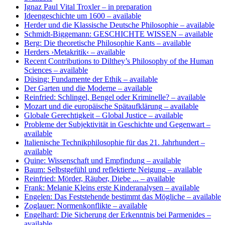
Ignaz Paul Vital Troxler
– in preparation
Ideengeschichte um 1600
– available
Herder und die Klassische Deutsche Philosophie
– available
Schmidt-Biggemann: GESCHICHTE WISSEN
– available
Berg: Die theoretische Philosophie Kants
– available
Herders ›Metakritik‹
– available
Recent Contributions to Dilthey’s Philosophy of the Human
Sciences
– available
Düsing: Fundamente der Ethik
– available
Der Garten und die Moderne
– available
Reinfried: Schlingel, Bengel oder Kriminelle?
– available
Mozart und die europäische Spätaufklärung
– available
Globale Gerechtigkeit – Global Justice
– available
Probleme der Subjektivität in Geschichte und Gegenwart
–
available
Italienische Technikphilosophie für das 21. Jahrhundert
–
available
Quine: Wissenschaft und Empfindung
– available
Baum: Selbstgefühl und reflektierte Neigung
– available
Reinfried: Mörder, Räuber, Diebe ...
– available
Frank: Melanie Kleins erste Kinderanalysen
– available
Engelen: Das Feststehende bestimmt das Mögliche
– available
Zoglauer: Normenkonflikte
– available
Engelhard: Die Sicherung der Erkenntnis bei Parmenides
–
available