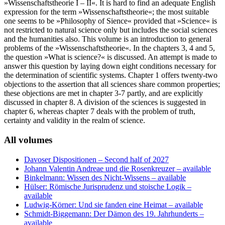
»Wissenschaftstheorie I – II«. It is hard to find an adequate English
expression for the term »Wissenschaftstheorie«; the most suitable
one seems to be »Philosophy of Sience« provided that »Science« is
not restricted to natural science only but includes the social sciences
and the humanities also. This volume is an introduction to general
problems of the »Wissenschaftstheorie«. In the chapters 3, 4 and 5,
the question »What is science?« is discussed. An attempt is made to
answer this question by laying down eight conditions necessary for
the determination of scientific systems. Chapter 1 offers twenty-two
objections to the assertion that all sciences share common properties;
these objections are met in chapter 3-7 partly, and are explicitly
discussed in chapter 8. A division of the sciences is suggested in
chapter 6, whereas chapter 7 deals with the problem of truth,
certainty and validity in the realm of science.
All volumes
Davoser Dispositionen
– Second half of 2027
Johann Valentin Andreae und die Rosenkreuzer
– available
Binkelmann: Wissen des Nicht-Wissens
– available
Hülser: Römische Jurisprudenz und stoische Logik
–
available
Ludwig-Körner: Und sie fanden eine Heimat
– available
Schmidt-Biggemann: Der Dämon des 19. Jahrhunderts
–
available