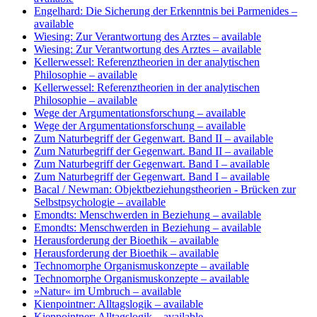
Engelhard: Die Sicherung der Erkenntnis bei Parmenides
–
available
Wiesing: Zur Verantwortung des Arztes
– available
Wiesing: Zur Verantwortung des Arztes
– available
Kellerwessel: Referenztheorien in der analytischen
Philosophie
– available
Kellerwessel: Referenztheorien in der analytischen
Philosophie
– available
Wege der Argumentationsforschung
– available
Wege der Argumentationsforschung
– available
Zum Naturbegriff der Gegenwart. Band II
– available
Zum Naturbegriff der Gegenwart. Band II
– available
Zum Naturbegriff der Gegenwart. Band I
– available
Zum Naturbegriff der Gegenwart. Band I
– available
Bacal / Newman: Objektbeziehungstheorien - Brücken zur
Selbstpsychologie
– available
Emondts: Menschwerden in Beziehung
– available
Emondts: Menschwerden in Beziehung
– available
Herausforderung der Bioethik
– available
Herausforderung der Bioethik
– available
Technomorphe Organismuskonzepte
– available
Technomorphe Organismuskonzepte
– available
»Natur« im Umbruch
– available
Kienpointner: Alltagslogik
– available
Kienpointner: Alltagslogik
– available