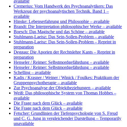
available
Cremerius: Vom Handwerk des Psychoanalytikers: Das
Werkzeug der psychoanalytischen Technik. Band 1
–
available
Hinske: Lebenserfahrung und Philosophie
– available
Brandt: Die Interpretation philosophischer Werke
– available
Boesch: Das Magische und das Schöne
– available
Stuhlmann-Laeisz: Das Sein-Sollen-Problem
– available
Stuhlmann-Laeisz: Das Sein-Sollen-Problem
– Reprint in
preparation
Deggau: Die Aporien der Rechtslehre Kants
– Reprint in
preparation
Henseler / Reimer: Selbstmordgefährdung
– available
Henseler / Reimer: Selbstmordgefährdung
– available
Schelling
– available
Kadis / Krasner / Weiner / Winick / Foulkes: Praktikum der
Gruppenpsychotherapie
– available
Zur Psychoanalyse der Objektbeziehungen
– available
Weiß: Das philosophische System von Thomas Hobbes
–
available
Die Frage nach dem Glück
– available
Die Frage nach dem Glück
– available
Fetscher: Grundlinien der Tiefenpsychologie von S. Freud
und C. G. Jung in vergleichender Darstellung
– Temporarily
unavailable