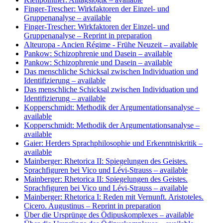
Finger-Trescher: Wirkfaktoren der Einzel- und
Gruppenanalyse
– available
Finger-Trescher: Wirkfaktoren der Einzel- und
Gruppenanalyse
– Reprint in preparation
Alteuropa - Ancien Régime - Frühe Neuzeit
– available
Pankow: Schizophrenie und Dasein
– available
Pankow: Schizophrenie und Dasein
– available
Das menschliche Schicksal zwischen Individuation und
Identifizierung
– available
Das menschliche Schicksal zwischen Individuation und
Identifizierung
– available
Kopperschmidt: Methodik der Argumentationsanalyse
–
available
Kopperschmidt: Methodik der Argumentationsanalyse
–
available
Gaier: Herders Sprachphilosophie und Erkenntniskritik
–
available
Mainberger: Rhetorica II: Spiegelungen des Geistes.
Sprachfiguren bei Vico und Lévi-Strauss
– available
Mainberger: Rhetorica II: Spiegelungen des Geistes.
Sprachfiguren bei Vico und Lévi-Strauss
– available
Mainberger: Rhetorica I: Reden mit Vernunft. Aristoteles.
Cicero. Augustinus
– Reprint in preparation
Über die Ursprünge des Ödipuskomplexes
– available