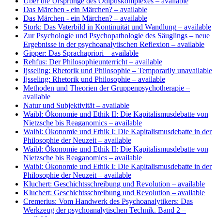
Über die Ursprünge des Ödipuskomplexes
– available
Das Märchen - ein Märchen?
– available
Das Märchen - ein Märchen?
– available
Stork: Das Vaterbild in Kontinuität und Wandlung
– available
Zur Psychologie und Psychopathologie des Säuglings – neue
Ergebnisse in der psychoanalytischen Reflexion
– available
Gipper: Das Sprachapriori
– available
Rehfus: Der Philosophieunterricht
– available
Ijsseling: Rhetorik und Philosophie
– Temporarily unavailable
Ijsseling: Rhetorik und Philosophie
– available
Methoden und Theorien der Gruppenpsychotherapie
–
available
Natur und Subjektivität
– available
Waibl: Ökonomie und Ethik II: Die Kapitalismusdebatte von
Nietzsche bis Reaganomics
– available
Waibl: Ökonomie und Ethik I: Die Kapitalismusdebatte in der
Philosophie der Neuzeit
– available
Waibl: Ökonomie und Ethik II: Die Kapitalismusdebatte von
Nietzsche bis Reaganomics
– available
Waibl: Ökonomie und Ethik I: Die Kapitalismusdebatte in der
Philosophie der Neuzeit
– available
Kluchert: Geschichtsschreibung und Revolution
– available
Kluchert: Geschichtsschreibung und Revolution
– available
Cremerius: Vom Handwerk des Psychoanalytikers: Das
Werkzeug der psychoanalytischen Technik. Band 2
–