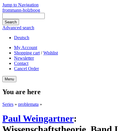
Jump to Navigation
frommann-holzboog
Advanced search
Deutsch
My Account
Shopping cart
/
Wishlist
Newsletter
Contact
Cancel Order
Menu
You are here
Series
»
problemata
»
Paul Weingartner
:
Wissenschaftstheorie. Band I