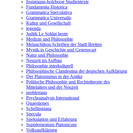
frommann-holzboog Studientexte
Fundamenta Historica
Grammatica Speculativa
Grammatica Universalis
Kultur und Gesellschaft
legenda
Judith Le Soldat heute
Medizin und Philosophie
Melanchthon-Schriften der Stadt Bretten
Mystik in Geschichte und Gegenwart
Natur und Philosophie
Neuzeit im Aufbau
Philosophie interkulturell
Philosophische Clandestina der deutschen Aufklärung
Der Platonismus in der Antike
Politische Philosophie und Rechtstheorie des
Mittelalters und der Neuzeit
problemata
Psychoanalysis International
Quaestiones
Schellingiana
Specula
Spekulation und Erfahrung
Supplementum Platonicum
Volksaufklärung