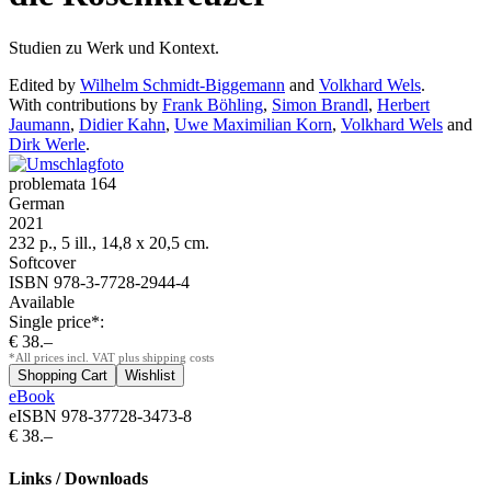
Studien zu Werk und Kontext.
Edited by
Wilhelm Schmidt-Biggemann
and
Volkhard Wels
.
With contributions by
Frank Böhling
,
Simon Brandl
,
Herbert
Jaumann
,
Didier Kahn
,
Uwe Maximilian Korn
,
Volkhard Wels
and
Dirk Werle
.
problemata 164
German
2021
232 p., 5 ill., 14,8 x 20,5 cm.
Softcover
ISBN 978-3-7728-2944-4
Available
Single price*:
€ 38.–
*All prices incl. VAT plus shipping costs
eBook
eISBN 978-37728-3473-8
€ 38.–
Links / Downloads