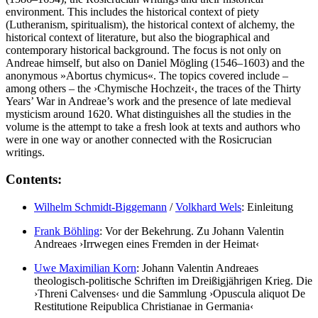
environment. This includes the historical context of piety
(Lutheranism, spiritualism), the historical context of alchemy, the
historical context of literature, but also the biographical and
contemporary historical background. The focus is not only on
Andreae himself, but also on Daniel Mögling (1546–1603) and the
anonymous »Abortus chymicus«. The topics covered include –
among others – the ›Chymische Hochzeit‹, the traces of the Thirty
Years’ War in Andreae’s work and the presence of late medieval
mysticism around 1620. What distinguishes all the studies in the
volume is the attempt to take a fresh look at texts and authors who
were in one way or another connected with the Rosicrucian
writings.
Contents:
Wilhelm Schmidt-Biggemann
/
Volkhard Wels
: Einleitung
Frank Böhling
: Vor der Bekehrung. Zu Johann Valentin
Andreaes ›Irrwegen eines Fremden in der Heimat‹
Uwe Maximilian Korn
: Johann Valentin Andreaes
theologisch-politische Schriften im Dreißigjährigen Krieg. Die
›Threni Calvenses‹ und die Sammlung ›Opuscula aliquot De
Restitutione Reipublica Christianae in Germania‹