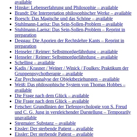
available
Hinske: Lebenserfahrung und Philosophie
– available
Brandt: Die Interpretation philosophischer Werke
– available
Boesch: Das Magische und das Schöne
– available
Stuhlmann-Laeisz: Das Sein-Sollen-Problem
– available
Stuhlmann-Laeisz: Das Sein-Sollen-Problem
– Reprint in
preparation
Deggau: Die Aporien der Rechtslehre Kants
– Reprint in
preparation
Henseler / Reimer: Selbstmordgefährdung
– available
Henseler / Reimer: Selbstmordgefährdung
– available
Schelling
– available
Kadis / Krasner / Weiner / Winick / Foulkes: Praktikum der
Gruppenpsychotherapie
– available
Zur Psychoanalyse der Objektbeziehungen
– available
Weiß: Das philosophische System von Thomas Hobbes
–
available
Die Frage nach dem Glück
– available
Die Frage nach dem Glück
– available
Fetscher: Grundlinien der Tiefenpsychologie von S. Freud
und C. G. Jung in vergleichender Darstellung
– Temporarily
unavailable
Stegmaier: Substanz
– available
Eissler: Der sterbende Patient
– available
Eissler: Der sterbende Patient
– available