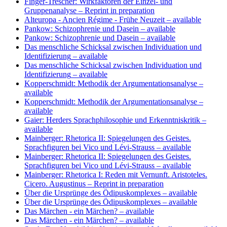
Finger-Trescher: Wirkfaktoren der Einzel- und
Gruppenanalyse
– Reprint in preparation
Alteuropa - Ancien Régime - Frühe Neuzeit
– available
Pankow: Schizophrenie und Dasein
– available
Pankow: Schizophrenie und Dasein
– available
Das menschliche Schicksal zwischen Individuation und
Identifizierung
– available
Das menschliche Schicksal zwischen Individuation und
Identifizierung
– available
Kopperschmidt: Methodik der Argumentationsanalyse
–
available
Kopperschmidt: Methodik der Argumentationsanalyse
–
available
Gaier: Herders Sprachphilosophie und Erkenntniskritik
–
available
Mainberger: Rhetorica II: Spiegelungen des Geistes.
Sprachfiguren bei Vico und Lévi-Strauss
– available
Mainberger: Rhetorica II: Spiegelungen des Geistes.
Sprachfiguren bei Vico und Lévi-Strauss
– available
Mainberger: Rhetorica I: Reden mit Vernunft. Aristoteles.
Cicero. Augustinus
– Reprint in preparation
Über die Ursprünge des Ödipuskomplexes
– available
Über die Ursprünge des Ödipuskomplexes
– available
Das Märchen - ein Märchen?
– available
Das Märchen - ein Märchen?
– available