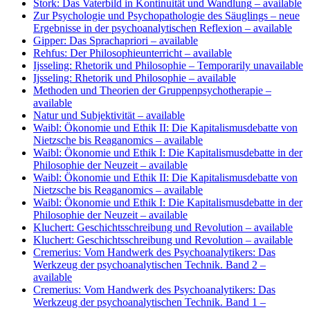
Stork: Das Vaterbild in Kontinuität und Wandlung
– available
Zur Psychologie und Psychopathologie des Säuglings – neue
Ergebnisse in der psychoanalytischen Reflexion
– available
Gipper: Das Sprachapriori
– available
Rehfus: Der Philosophieunterricht
– available
Ijsseling: Rhetorik und Philosophie
– Temporarily unavailable
Ijsseling: Rhetorik und Philosophie
– available
Methoden und Theorien der Gruppenpsychotherapie
–
available
Natur und Subjektivität
– available
Waibl: Ökonomie und Ethik II: Die Kapitalismusdebatte von
Nietzsche bis Reaganomics
– available
Waibl: Ökonomie und Ethik I: Die Kapitalismusdebatte in der
Philosophie der Neuzeit
– available
Waibl: Ökonomie und Ethik II: Die Kapitalismusdebatte von
Nietzsche bis Reaganomics
– available
Waibl: Ökonomie und Ethik I: Die Kapitalismusdebatte in der
Philosophie der Neuzeit
– available
Kluchert: Geschichtsschreibung und Revolution
– available
Kluchert: Geschichtsschreibung und Revolution
– available
Cremerius: Vom Handwerk des Psychoanalytikers: Das
Werkzeug der psychoanalytischen Technik. Band 2
–
available
Cremerius: Vom Handwerk des Psychoanalytikers: Das
Werkzeug der psychoanalytischen Technik. Band 1
–