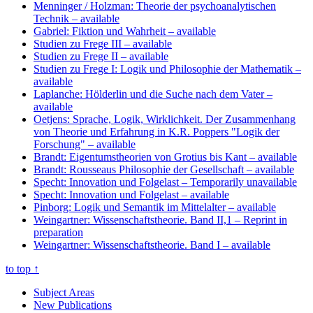
Menninger / Holzman: Theorie der psychoanalytischen
Technik
– available
Gabriel: Fiktion und Wahrheit
– available
Studien zu Frege III
– available
Studien zu Frege II
– available
Studien zu Frege I: Logik und Philosophie der Mathematik
–
available
Laplanche: Hölderlin und die Suche nach dem Vater
–
available
Oetjens: Sprache, Logik, Wirklichkeit. Der Zusammenhang
von Theorie und Erfahrung in K.R. Poppers "Logik der
Forschung"
– available
Brandt: Eigentumstheorien von Grotius bis Kant
– available
Brandt: Rousseaus Philosophie der Gesellschaft
– available
Specht: Innovation und Folgelast
– Temporarily unavailable
Specht: Innovation und Folgelast
– available
Pinborg: Logik und Semantik im Mittelalter
– available
Weingartner: Wissenschaftstheorie. Band II,1
– Reprint in
preparation
Weingartner: Wissenschaftstheorie. Band I
– available
to top
↑
Subject Areas
New Publications