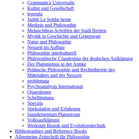
Grammatica Universalis
Kultur und Gesellschaft
legenda
Judith Le Soldat heute
Medizin und Philosophie
Melanchthon-Schriften der Stadt Bretten
Mystik in Geschichte und Gegenwart
Natur und Philosophie
Neuzeit im Aufbau
Philosophie interkulturell
Philosophische Clandestina der deutschen Aufklärung
Der Platonismus in der Antike
Politische Philosophie und Rechtstheorie des
Mittelalters und der Neuzeit
problemata
Psychoanalysis International
Quaestiones
Schellingiana
Specula
Spekulation und Erfahrung
Supplementum Platonicum
Volksaufklärung
Werkstatt Bionik und Evolutionstechnik
Bibliographies and Reference Books
Allgemeine Zeitschrift für Philosophie