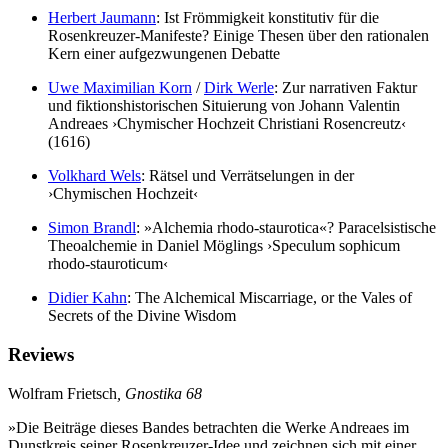
Herbert Jaumann
: Ist Frömmigkeit konstitutiv für die
Rosenkreuzer-Manifeste? Einige Thesen über den rationalen
Kern einer aufgezwungenen Debatte
Uwe Maximilian Korn
/
Dirk Werle
: Zur narrativen Faktur
und fiktionshistorischen Situierung von Johann Valentin
Andreaes ›Chymischer Hochzeit Christiani Rosencreutz‹
(1616)
Volkhard Wels
: Rätsel und Verrätselungen in der
›Chymischen Hochzeit‹
Simon Brandl
: »Alchemia rhodo-staurotica«? Paracelsistische
Theoalchemie in Daniel Möglings ›Speculum sophicum
rhodo-stauroticum‹
Didier Kahn
: The Alchemical Miscarriage, or the Vales of
Secrets of the Divine Wisdom
Reviews
Wolfram Frietsch
, Gnostika 68
»Die Beiträge dieses Bandes betrachten die Werke Andreaes im
Dunstkreis seiner Rosenkreuzer-Idee und zeichnen sich mit einer