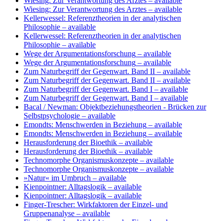
Wiesing: Zur Verantwortung des Arztes
– available
Wiesing: Zur Verantwortung des Arztes
– available
Kellerwessel: Referenztheorien in der analytischen
Philosophie
– available
Kellerwessel: Referenztheorien in der analytischen
Philosophie
– available
Wege der Argumentationsforschung
– available
Wege der Argumentationsforschung
– available
Zum Naturbegriff der Gegenwart. Band II
– available
Zum Naturbegriff der Gegenwart. Band II
– available
Zum Naturbegriff der Gegenwart. Band I
– available
Zum Naturbegriff der Gegenwart. Band I
– available
Bacal / Newman: Objektbeziehungstheorien - Brücken zur
Selbstpsychologie
– available
Emondts: Menschwerden in Beziehung
– available
Emondts: Menschwerden in Beziehung
– available
Herausforderung der Bioethik
– available
Herausforderung der Bioethik
– available
Technomorphe Organismuskonzepte
– available
Technomorphe Organismuskonzepte
– available
»Natur« im Umbruch
– available
Kienpointner: Alltagslogik
– available
Kienpointner: Alltagslogik
– available
Finger-Trescher: Wirkfaktoren der Einzel- und
Gruppenanalyse
– available