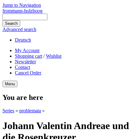
Jump to Navigation
frommann-holzboog
Advanced search
Deutsch
My Account
Shopping cart
/
Wishlist
Newsletter
Contact
Cancel Order
Menu
You are here
Series
»
problemata
»
Johann Valentin Andreae und
die Rosenkreuzer