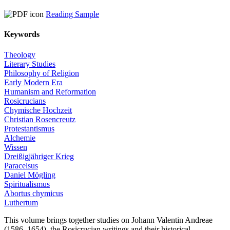
Reading Sample
Keywords
Theology
Literary Studies
Philosophy of Religion
Early Modern Era
Humanism and Reformation
Rosicrucians
Chymische Hochzeit
Christian Rosencreutz
Protestantismus
Alchemie
Wissen
Dreißigjähriger Krieg
Paracelsus
Daniel Mögling
Spiritualismus
Abortus chymicus
Luthertum
This volume brings together studies on Johann Valentin Andreae
(1586–1654), the Rosicrucian writings and their historical