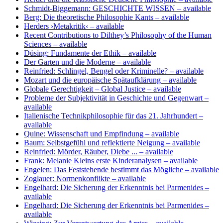
Schmidt-Biggemann: GESCHICHTE WISSEN
– available
Berg: Die theoretische Philosophie Kants
– available
Herders ›Metakritik‹
– available
Recent Contributions to Dilthey’s Philosophy of the Human
Sciences
– available
Düsing: Fundamente der Ethik
– available
Der Garten und die Moderne
– available
Reinfried: Schlingel, Bengel oder Kriminelle?
– available
Mozart und die europäische Spätaufklärung
– available
Globale Gerechtigkeit – Global Justice
– available
Probleme der Subjektivität in Geschichte und Gegenwart
–
available
Italienische Technikphilosophie für das 21. Jahrhundert
–
available
Quine: Wissenschaft und Empfindung
– available
Baum: Selbstgefühl und reflektierte Neigung
– available
Reinfried: Mörder, Räuber, Diebe ...
– available
Frank: Melanie Kleins erste Kinderanalysen
– available
Engelen: Das Feststehende bestimmt das Mögliche
– available
Zoglauer: Normenkonflikte
– available
Engelhard: Die Sicherung der Erkenntnis bei Parmenides
–
available
Engelhard: Die Sicherung der Erkenntnis bei Parmenides
–
available