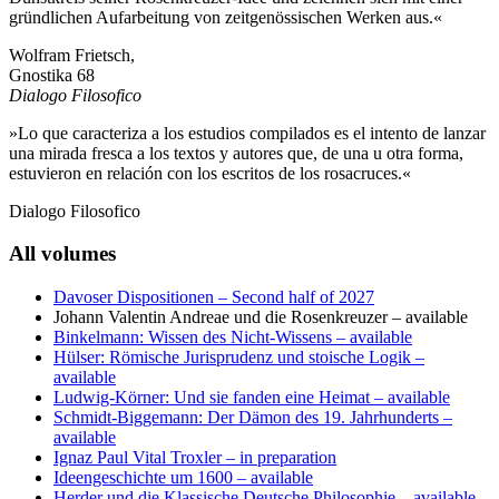
gründlichen Aufarbeitung von zeitgenössischen Werken aus.«
Wolfram Frietsch,
Gnostika 68
Dialogo Filosofico
»Lo que caracteriza a los estudios compilados es el intento de lanzar
una mirada fresca a los textos y autores que, de una u otra forma,
estuvieron en relación con los escritos de los rosacruces.«
Dialogo Filosofico
All volumes
Davoser Dispositionen
– Second half of 2027
Johann Valentin Andreae und die Rosenkreuzer
– available
Binkelmann: Wissen des Nicht-Wissens
– available
Hülser: Römische Jurisprudenz und stoische Logik
–
available
Ludwig-Körner: Und sie fanden eine Heimat
– available
Schmidt-Biggemann: Der Dämon des 19. Jahrhunderts
–
available
Ignaz Paul Vital Troxler
– in preparation
Ideengeschichte um 1600
– available
Herder und die Klassische Deutsche Philosophie
– available