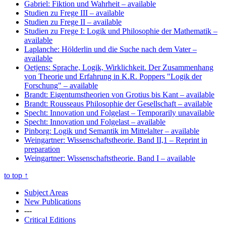
Gabriel: Fiktion und Wahrheit
– available
Studien zu Frege III
– available
Studien zu Frege II
– available
Studien zu Frege I: Logik und Philosophie der Mathematik
–
available
Laplanche: Hölderlin und die Suche nach dem Vater
–
available
Oetjens: Sprache, Logik, Wirklichkeit. Der Zusammenhang
von Theorie und Erfahrung in K.R. Poppers "Logik der
Forschung"
– available
Brandt: Eigentumstheorien von Grotius bis Kant
– available
Brandt: Rousseaus Philosophie der Gesellschaft
– available
Specht: Innovation und Folgelast
– Temporarily unavailable
Specht: Innovation und Folgelast
– available
Pinborg: Logik und Semantik im Mittelalter
– available
Weingartner: Wissenschaftstheorie. Band II,1
– Reprint in
preparation
Weingartner: Wissenschaftstheorie. Band I
– available
to top
↑
Subject Areas
New Publications
---
Critical Editions