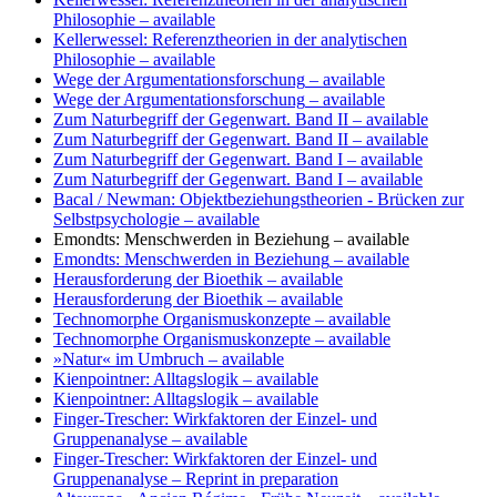
Philosophie
– available
Kellerwessel: Referenztheorien in der analytischen
Philosophie
– available
Wege der Argumentationsforschung
– available
Wege der Argumentationsforschung
– available
Zum Naturbegriff der Gegenwart. Band II
– available
Zum Naturbegriff der Gegenwart. Band II
– available
Zum Naturbegriff der Gegenwart. Band I
– available
Zum Naturbegriff der Gegenwart. Band I
– available
Bacal / Newman: Objektbeziehungstheorien - Brücken zur
Selbstpsychologie
– available
Emondts: Menschwerden in Beziehung
– available
Emondts: Menschwerden in Beziehung
– available
Herausforderung der Bioethik
– available
Herausforderung der Bioethik
– available
Technomorphe Organismuskonzepte
– available
Technomorphe Organismuskonzepte
– available
»Natur« im Umbruch
– available
Kienpointner: Alltagslogik
– available
Kienpointner: Alltagslogik
– available
Finger-Trescher: Wirkfaktoren der Einzel- und
Gruppenanalyse
– available
Finger-Trescher: Wirkfaktoren der Einzel- und
Gruppenanalyse
– Reprint in preparation