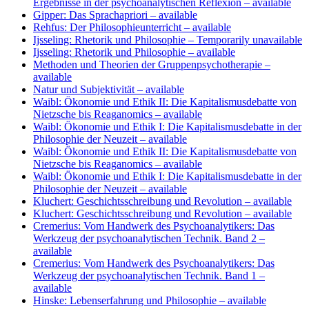
Ergebnisse in der psychoanalytischen Reflexion
– available
Gipper: Das Sprachapriori
– available
Rehfus: Der Philosophieunterricht
– available
Ijsseling: Rhetorik und Philosophie
– Temporarily unavailable
Ijsseling: Rhetorik und Philosophie
– available
Methoden und Theorien der Gruppenpsychotherapie
–
available
Natur und Subjektivität
– available
Waibl: Ökonomie und Ethik II: Die Kapitalismusdebatte von
Nietzsche bis Reaganomics
– available
Waibl: Ökonomie und Ethik I: Die Kapitalismusdebatte in der
Philosophie der Neuzeit
– available
Waibl: Ökonomie und Ethik II: Die Kapitalismusdebatte von
Nietzsche bis Reaganomics
– available
Waibl: Ökonomie und Ethik I: Die Kapitalismusdebatte in der
Philosophie der Neuzeit
– available
Kluchert: Geschichtsschreibung und Revolution
– available
Kluchert: Geschichtsschreibung und Revolution
– available
Cremerius: Vom Handwerk des Psychoanalytikers: Das
Werkzeug der psychoanalytischen Technik. Band 2
–
available
Cremerius: Vom Handwerk des Psychoanalytikers: Das
Werkzeug der psychoanalytischen Technik. Band 1
–
available
Hinske: Lebenserfahrung und Philosophie
– available