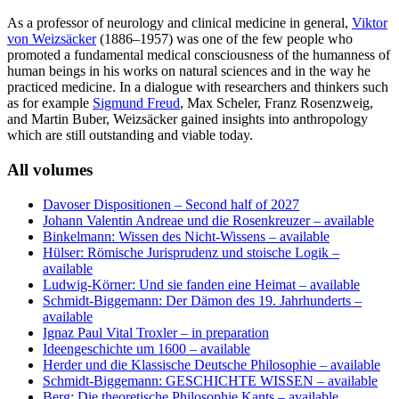
As a professor of neurology and clinical medicine in general,
Viktor
von Weizsäcker
(1886–1957) was one of the few people who
promoted a fundamental medical consciousness of the humanness of
human beings in his works on natural sciences and in the way he
practiced medicine. In a dialogue with researchers and thinkers such
as for example
Sigmund Freud
,
Max Scheler
,
Franz Rosenzweig
,
and
Martin Buber
, Weizsäcker gained insights into anthropology
which are still outstanding and viable today.
All volumes
Davoser Dispositionen
– Second half of 2027
Johann Valentin Andreae und die Rosenkreuzer
– available
Binkelmann: Wissen des Nicht-Wissens
– available
Hülser: Römische Jurisprudenz und stoische Logik
–
available
Ludwig-Körner: Und sie fanden eine Heimat
– available
Schmidt-Biggemann: Der Dämon des 19. Jahrhunderts
–
available
Ignaz Paul Vital Troxler
– in preparation
Ideengeschichte um 1600
– available
Herder und die Klassische Deutsche Philosophie
– available
Schmidt-Biggemann: GESCHICHTE WISSEN
– available
Berg: Die theoretische Philosophie Kants
– available