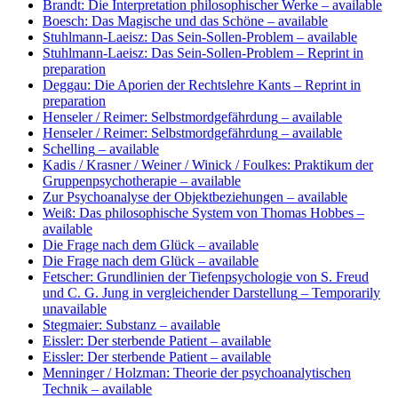
Brandt: Die Interpretation philosophischer Werke
– available
Boesch: Das Magische und das Schöne
– available
Stuhlmann-Laeisz: Das Sein-Sollen-Problem
– available
Stuhlmann-Laeisz: Das Sein-Sollen-Problem
– Reprint in
preparation
Deggau: Die Aporien der Rechtslehre Kants
– Reprint in
preparation
Henseler / Reimer: Selbstmordgefährdung
– available
Henseler / Reimer: Selbstmordgefährdung
– available
Schelling
– available
Kadis / Krasner / Weiner / Winick / Foulkes: Praktikum der
Gruppenpsychotherapie
– available
Zur Psychoanalyse der Objektbeziehungen
– available
Weiß: Das philosophische System von Thomas Hobbes
–
available
Die Frage nach dem Glück
– available
Die Frage nach dem Glück
– available
Fetscher: Grundlinien der Tiefenpsychologie von S. Freud
und C. G. Jung in vergleichender Darstellung
– Temporarily
unavailable
Stegmaier: Substanz
– available
Eissler: Der sterbende Patient
– available
Eissler: Der sterbende Patient
– available
Menninger / Holzman: Theorie der psychoanalytischen
Technik
– available