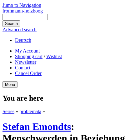
Jump to Navigation
frommann-holzboog
Advanced search
Deutsch
My Account
Shopping cart
/
Wishlist
Newsletter
Contact
Cancel Order
Menu
You are here
Series
»
problemata
»
Stefan Emondts
:
Menschwerden in Beziehung