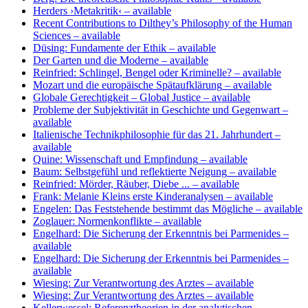
Herders ›Metakritik‹
– available
Recent Contributions to Dilthey’s Philosophy of the Human
Sciences
– available
Düsing: Fundamente der Ethik
– available
Der Garten und die Moderne
– available
Reinfried: Schlingel, Bengel oder Kriminelle?
– available
Mozart und die europäische Spätaufklärung
– available
Globale Gerechtigkeit – Global Justice
– available
Probleme der Subjektivität in Geschichte und Gegenwart
–
available
Italienische Technikphilosophie für das 21. Jahrhundert
–
available
Quine: Wissenschaft und Empfindung
– available
Baum: Selbstgefühl und reflektierte Neigung
– available
Reinfried: Mörder, Räuber, Diebe ...
– available
Frank: Melanie Kleins erste Kinderanalysen
– available
Engelen: Das Feststehende bestimmt das Mögliche
– available
Zoglauer: Normenkonflikte
– available
Engelhard: Die Sicherung der Erkenntnis bei Parmenides
–
available
Engelhard: Die Sicherung der Erkenntnis bei Parmenides
–
available
Wiesing: Zur Verantwortung des Arztes
– available
Wiesing: Zur Verantwortung des Arztes
– available
Kellerwessel: Referenztheorien in der analytischen