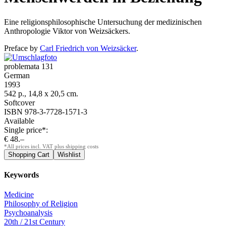
Eine religionsphilosophische Untersuchung der medizinischen
Anthropologie Viktor von Weizsäckers.
Preface by
Carl Friedrich von Weizsäcker
.
problemata 131
German
1993
542 p., 14,8 x 20,5 cm.
Softcover
ISBN 978-3-7728-1571-3
Available
Single price*:
€ 48.–
*All prices incl. VAT plus shipping costs
Keywords
Medicine
Philosophy of Religion
Psychoanalysis
20th / 21st Century