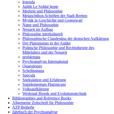
legenda
Judith Le Soldat heute
Medizin und Philosophie
Melanchthon-Schriften der Stadt Bretten
Mystik in Geschichte und Gegenwart
Natur und Philosophie
Neuzeit im Aufbau
Philosophie interkulturell
Philosophische Clandestina der deutschen Aufklärung
Der Platonismus in der Antike
Politische Philosophie und Rechtstheorie des
Mittelalters und der Neuzeit
problemata
Psychoanalysis International
Quaestiones
Schellingiana
Specula
Spekulation und Erfahrung
Supplementum Platonicum
Volksaufklärung
Werkstatt Bionik und Evolutionstechnik
Bibliographies and Reference Books
Allgemeine Zeitschrift für Philosophie
AZP Beihefte
Jahrbuch der Psychoanalyse