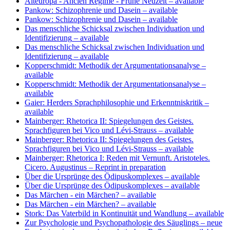
Alteuropa - Ancien Régime - Frühe Neuzeit
– available
Pankow: Schizophrenie und Dasein
– available
Pankow: Schizophrenie und Dasein
– available
Das menschliche Schicksal zwischen Individuation und
Identifizierung
– available
Das menschliche Schicksal zwischen Individuation und
Identifizierung
– available
Kopperschmidt: Methodik der Argumentationsanalyse
–
available
Kopperschmidt: Methodik der Argumentationsanalyse
–
available
Gaier: Herders Sprachphilosophie und Erkenntniskritik
–
available
Mainberger: Rhetorica II: Spiegelungen des Geistes.
Sprachfiguren bei Vico und Lévi-Strauss
– available
Mainberger: Rhetorica II: Spiegelungen des Geistes.
Sprachfiguren bei Vico und Lévi-Strauss
– available
Mainberger: Rhetorica I: Reden mit Vernunft. Aristoteles.
Cicero. Augustinus
– Reprint in preparation
Über die Ursprünge des Ödipuskomplexes
– available
Über die Ursprünge des Ödipuskomplexes
– available
Das Märchen - ein Märchen?
– available
Das Märchen - ein Märchen?
– available
Stork: Das Vaterbild in Kontinuität und Wandlung
– available
Zur Psychologie und Psychopathologie des Säuglings – neue