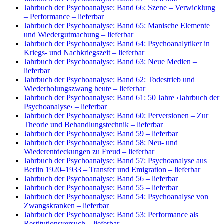
Jahrbuch der Psychoanalyse: Band 66: Szene – Verwicklung
– Performance
– lieferbar
Jahrbuch der Psychoanalyse: Band 65: Manische Elemente
und Wiedergutmachung
– lieferbar
Jahrbuch der Psychoanalyse: Band 64: Psychoanalytiker in
Kriegs- und Nachkriegszeit
– lieferbar
Jahrbuch der Psychoanalyse: Band 63: Neue Medien
–
lieferbar
Jahrbuch der Psychoanalyse: Band 62: Todestrieb und
Wiederholungszwang heute
– lieferbar
Jahrbuch der Psychoanalyse: Band 61: 50 Jahre ›Jahrbuch der
Psychoanalyse‹
– lieferbar
Jahrbuch der Psychoanalyse: Band 60: Perversionen – Zur
Theorie und Behandlungstechnik
– lieferbar
Jahrbuch der Psychoanalyse: Band 59
– lieferbar
Jahrbuch der Psychoanalyse: Band 58: Neu- und
Wiederentdeckungen zu Freud
– lieferbar
Jahrbuch der Psychoanalyse: Band 57: Psychoanalyse aus
Berlin 1920–1933 – Transfer und Emigration
– lieferbar
Jahrbuch der Psychoanalyse: Band 56
– lieferbar
Jahrbuch der Psychoanalyse: Band 55
– lieferbar
Jahrbuch der Psychoanalyse: Band 54: Psychoanalyse von
Zwangskranken
– lieferbar
Jahrbuch der Psychoanalyse: Band 53: Performance als
Restitutionsversuch
– lieferbar