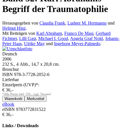
Begriff der Traumatophilie
Herausgegeben von
Claudia Frank
,
Ludger M. Hermanns
und
Helmut Hinz
.
Mit Beiträgen von
Karl Abraham
,
Franco De Masi
,
Gerhard
Fichtner
,
Lilli Gast
,
Michael I. Good
,
Angela Graf Nold
,
Johann-
Peter Haas
,
Ulrike May
und
Ingeborg Meyer-Palmedo
.
Deutsch
2006
232 S., 4 Abb., 14,7 x 20,8 cm.
Broschur
ISBN 978-3-7728-2052-6
Lieferbar
Einzelpreis (UVP)*:
€ 36,–
*Alle Preise inkl. USt., zzgl. Versand
eBook
eISBN 9783772831522
€ 36,–
Links / Downloads