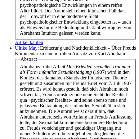
psychopathologische Entwicklungen in einem reifen
Alter bildet. Der Autor stellt einen klinischen Fall dar ,
der – obwohl er in eine modernere Sicht
psychopathologischer Entwicklung eingebettet ist – auch
als Hinweis für die Bedeutung und Glaubwürdigkeit von
Abrahams Intuition gelesen werden kann.
Artikel kaufen
Ulrike May
: Erbitterung und Nachdenklichkeit – Über Freuds
Kommentar zu einem frühen Aufsatz von Karl Abraham
Abstract
Abrahams frühe Arbeit
Das Erleiden sexueller Traumen
als Form infantiler Sexualbetätigung
(1907) wird in den
Kontext des damaligen Stands der Freudschen Theorie
gestellt und zusammen mit Freuds Brief vom 7. Juli 1907
erörtert. Es wird herausgestellt, daß sich Abraham noch
schwer tat, Freuds umstürzende neue Sicht der Realität
qua »psychischer Realität« und seine ebenso neue und
gelassene Betrachtung der infantilen Sexualität in sich
aufzunehmen. Die Autorin weist darauf hin, daß
Abraham andererseits von Anfang an Freuds Auffassung
teilte, der Sexualität komme eine besondere Bedeutung
zu. Freuds vorsichtiger und geduldiger Umgang mit
neuen Schülern wird hervorgehoben, desgleichen die