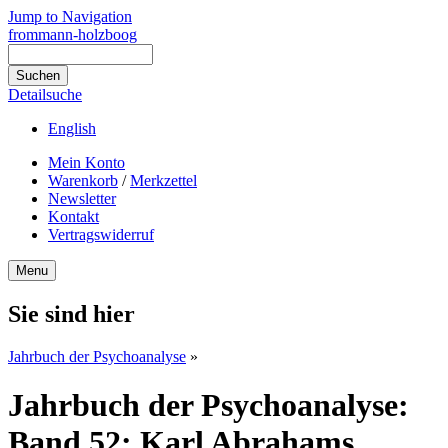
Jump to Navigation
frommann-holzboog
Detailsuche
English
Mein Konto
Warenkorb
/
Merkzettel
Newsletter
Kontakt
Vertragswiderruf
Menu
Sie sind hier
Jahrbuch der Psychoanalyse
»
Jahrbuch der Psychoanalyse:
Band 52: Karl Abrahams