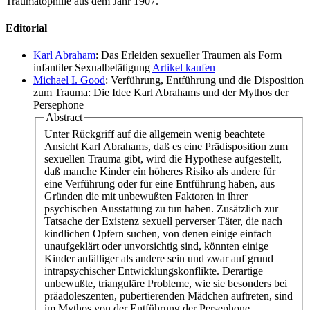
Traumatophilie aus dem Jahr 1907.
Editorial
Karl Abraham
: Das Erleiden sexueller Traumen als Form
infantiler Sexualbetätigung
Artikel kaufen
Michael I. Good
: Verführung, Entführung und die Disposition
zum Trauma: Die Idee Karl Abrahams und der Mythos der
Persephone
Abstract
Unter Rückgriff auf die allgemein wenig beachtete
Ansicht Karl Abrahams, daß es eine Prädisposition zum
sexuellen Trauma gibt, wird die Hypothese aufgestellt,
daß manche Kinder ein höheres Risiko als andere für
eine Verführung oder für eine Entführung haben, aus
Gründen die mit unbewußten Faktoren in ihrer
psychischen Ausstattung zu tun haben. Zusätzlich zur
Tatsache der Existenz sexuell perverser Täter, die nach
kindlichen Opfern suchen, von denen einige einfach
unaufgeklärt oder unvorsichtig sind, könnten einige
Kinder anfälliger als andere sein und zwar auf grund
intrapsychischer Entwicklungskonflikte. Derartige
unbewußte, trianguläre Probleme, wie sie besonders bei
präadoleszenten, pubertierenden Mädchen auftreten, sind
im Mythos von der Entführung der Persephone