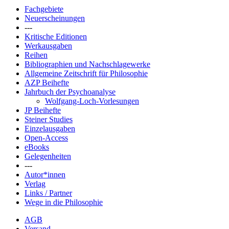
Fachgebiete
Neuerscheinungen
---
Kritische Editionen
Werkausgaben
Reihen
Bibliographien und Nachschlagewerke
Allgemeine Zeitschrift für Philosophie
AZP Beihefte
Jahrbuch der Psychoanalyse
Wolfgang-Loch-Vorlesungen
JP Beihefte
Steiner Studies
Einzelausgaben
Open-Access
eBooks
Gelegenheiten
---
Autor*innen
Verlag
Links / Partner
Wege in die Philosophie
AGB
Versand