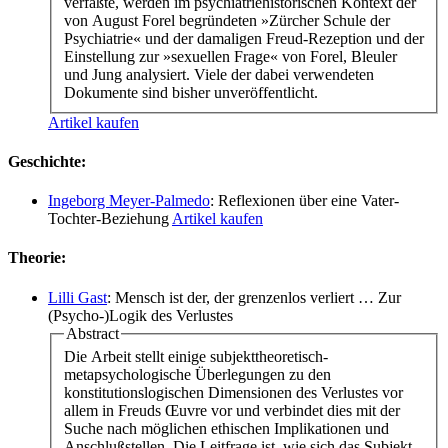
verfaßte, werden im psychiatriehistorischen Kontext der
von August Forel begründeten »Zürcher Schule der
Psychiatrie« und der damaligen Freud-Rezeption und der
Einstellung zur »sexuellen Frage« von Forel, Bleuler
und Jung analysiert. Viele der dabei verwendeten
Dokumente sind bisher unveröffentlicht.
Artikel kaufen
Geschichte:
Ingeborg Meyer-Palmedo
: Reflexionen über eine Vater-
Tochter-Beziehung
Artikel kaufen
Theorie:
Lilli Gast
: Mensch ist der, der grenzenlos verliert … Zur
(Psycho-)Logik des Verlustes
Abstract
Die Arbeit stellt einige subjekttheoretisch-
metapsychologische Überlegungen zu den
konstitutionslogischen Dimensionen des Verlustes vor
allem in Freuds Œuvre vor und verbindet dies mit der
Suche nach möglichen ethischen Implikationen und
Anschlußstellen. Die Leitfrage ist, wie sich das Subjekt