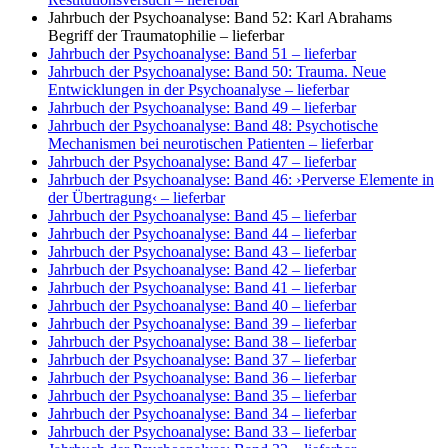
Jahrbuch der Psychoanalyse: Band 52: Karl Abrahams
Begriff der Traumatophilie
– lieferbar
Jahrbuch der Psychoanalyse: Band 51
– lieferbar
Jahrbuch der Psychoanalyse: Band 50: Trauma. Neue
Entwicklungen in der Psychoanalyse
– lieferbar
Jahrbuch der Psychoanalyse: Band 49
– lieferbar
Jahrbuch der Psychoanalyse: Band 48: Psychotische
Mechanismen bei neurotischen Patienten
– lieferbar
Jahrbuch der Psychoanalyse: Band 47
– lieferbar
Jahrbuch der Psychoanalyse: Band 46: ›Perverse Elemente in
der Übertragung‹
– lieferbar
Jahrbuch der Psychoanalyse: Band 45
– lieferbar
Jahrbuch der Psychoanalyse: Band 44
– lieferbar
Jahrbuch der Psychoanalyse: Band 43
– lieferbar
Jahrbuch der Psychoanalyse: Band 42
– lieferbar
Jahrbuch der Psychoanalyse: Band 41
– lieferbar
Jahrbuch der Psychoanalyse: Band 40
– lieferbar
Jahrbuch der Psychoanalyse: Band 39
– lieferbar
Jahrbuch der Psychoanalyse: Band 38
– lieferbar
Jahrbuch der Psychoanalyse: Band 37
– lieferbar
Jahrbuch der Psychoanalyse: Band 36
– lieferbar
Jahrbuch der Psychoanalyse: Band 35
– lieferbar
Jahrbuch der Psychoanalyse: Band 34
– lieferbar
Jahrbuch der Psychoanalyse: Band 33
– lieferbar