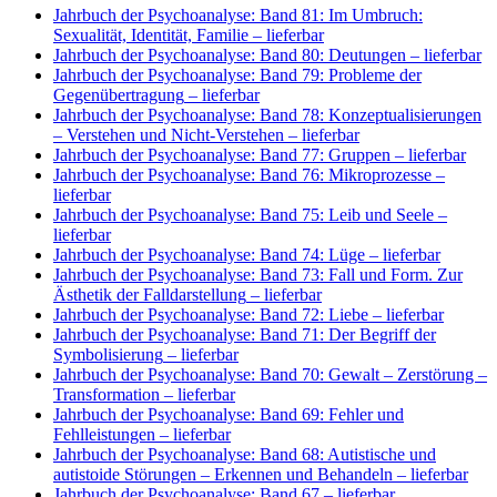
Jahrbuch der Psychoanalyse: Band 81: Im Umbruch:
Sexualität, Identität, Familie
– lieferbar
Jahrbuch der Psychoanalyse: Band 80: Deutungen
– lieferbar
Jahrbuch der Psychoanalyse: Band 79: Probleme der
Gegenübertragung
– lieferbar
Jahrbuch der Psychoanalyse: Band 78: Konzeptualisierungen
– Verstehen und Nicht-Verstehen
– lieferbar
Jahrbuch der Psychoanalyse: Band 77: Gruppen
– lieferbar
Jahrbuch der Psychoanalyse: Band 76: Mikroprozesse
–
lieferbar
Jahrbuch der Psychoanalyse: Band 75: Leib und Seele
–
lieferbar
Jahrbuch der Psychoanalyse: Band 74: Lüge
– lieferbar
Jahrbuch der Psychoanalyse: Band 73: Fall und Form. Zur
Ästhetik der Falldarstellung
– lieferbar
Jahrbuch der Psychoanalyse: Band 72: Liebe
– lieferbar
Jahrbuch der Psychoanalyse: Band 71: Der Begriff der
Symbolisierung
– lieferbar
Jahrbuch der Psychoanalyse: Band 70: Gewalt – Zerstörung –
Transformation
– lieferbar
Jahrbuch der Psychoanalyse: Band 69: Fehler und
Fehlleistungen
– lieferbar
Jahrbuch der Psychoanalyse: Band 68: Autistische und
autistoide Störungen – Erkennen und Behandeln
– lieferbar
Jahrbuch der Psychoanalyse: Band 67
– lieferbar