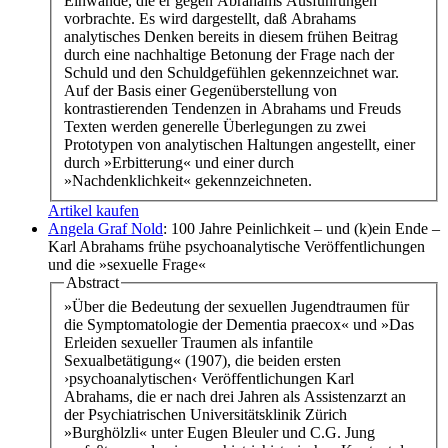
Einwände, die er gegen Abrahams Ausführungen
vorbrachte. Es wird dargestellt, daß Abrahams
analytisches Denken bereits in diesem frühen Beitrag
durch eine nachhaltige Betonung der Frage nach der
Schuld und den Schuldgefühlen gekennzeichnet war.
Auf der Basis einer Gegenüberstellung von
kontrastierenden Tendenzen in Abrahams und Freuds
Texten werden generelle Überlegungen zu zwei
Prototypen von analytischen Haltungen angestellt, einer
durch »Erbitterung« und einer durch
»Nachdenklichkeit« gekennzeichneten.
Artikel kaufen
Angela Graf Nold
: 100 Jahre Peinlichkeit – und (k)ein Ende –
Karl Abrahams frühe psychoanalytische Veröffentlichungen
und die »sexuelle Frage«
Abstract
»Über die Bedeutung der sexuellen Jugendtraumen für
die Symptomatologie der Dementia praecox« und »Das
Erleiden sexueller Traumen als infantile
Sexualbetätigung« (1907), die beiden ersten
›psychoanalytischen‹ Veröffentlichungen Karl
Abrahams, die er nach drei Jahren als Assistenzarzt an
der Psychiatrischen Universitätsklinik Zürich
»Burghölzli« unter Eugen Bleuler und C.G. Jung