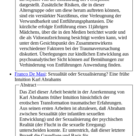
dargestellt. Zusätzliche Risiken, die in dieser
Altersgruppe oder um diese herum auftreten können,
sind ein verstärkter Narzißmus, eine Verleugnung der
Verwundbarkeit und Entführungsphantasien. Die
kürzliche erfolgte Entführung eines 11jährigen
Mädchens, über die in den Medien berichtet wurde und
die als Vidoeaufzeichnung besichtigt werden kann, wird
unter dem Gesichtspunkt des Zusammenwirkens
verschiedener Faktoren bei der Traumaverursachung
diskutiert. Überlegungen zur kindlichen Entwicklung aus
psychoanalytischer Sicht können auf Bemühungen zur
Verhinderung von Entführungen Anwendung finden.
Franco De Masi
: Sexualität oder Sexualisierung? Eine frühe
Intuition Karl Abrahams
Abstract
Das Ziel dieser Arbeit besteht in der Anerkennung von
Karl Abrahams früher Intuition hinsichtlich der
erotischen Transformation traumatischer Erfahrungen.
Aus seinen ersten Arbeiten ist abzulesen, daß Abraham
zwischen Sexualität (der infantilen sexuellen
Entwicklung) und der Sexualisierung der psychischen
Realität (der Flucht in die sexuelle Erregung)
unterscheiden konnte. Er unterstrich, daß dieser letztere
Prozeß die Grundlage und Basis für