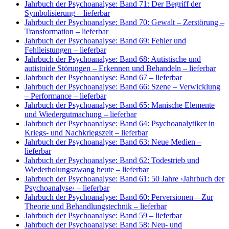
Jahrbuch der Psychoanalyse: Band 71: Der Begriff der
Symbolisierung
– lieferbar
Jahrbuch der Psychoanalyse: Band 70: Gewalt – Zerstörung –
Transformation
– lieferbar
Jahrbuch der Psychoanalyse: Band 69: Fehler und
Fehlleistungen
– lieferbar
Jahrbuch der Psychoanalyse: Band 68: Autistische und
autistoide Störungen – Erkennen und Behandeln
– lieferbar
Jahrbuch der Psychoanalyse: Band 67
– lieferbar
Jahrbuch der Psychoanalyse: Band 66: Szene – Verwicklung
– Performance
– lieferbar
Jahrbuch der Psychoanalyse: Band 65: Manische Elemente
und Wiedergutmachung
– lieferbar
Jahrbuch der Psychoanalyse: Band 64: Psychoanalytiker in
Kriegs- und Nachkriegszeit
– lieferbar
Jahrbuch der Psychoanalyse: Band 63: Neue Medien
–
lieferbar
Jahrbuch der Psychoanalyse: Band 62: Todestrieb und
Wiederholungszwang heute
– lieferbar
Jahrbuch der Psychoanalyse: Band 61: 50 Jahre ›Jahrbuch der
Psychoanalyse‹
– lieferbar
Jahrbuch der Psychoanalyse: Band 60: Perversionen – Zur
Theorie und Behandlungstechnik
– lieferbar
Jahrbuch der Psychoanalyse: Band 59
– lieferbar
Jahrbuch der Psychoanalyse: Band 58: Neu- und