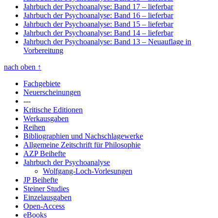
Jahrbuch der Psychoanalyse: Band 17
– lieferbar
Jahrbuch der Psychoanalyse: Band 16
– lieferbar
Jahrbuch der Psychoanalyse: Band 15
– lieferbar
Jahrbuch der Psychoanalyse: Band 14
– lieferbar
Jahrbuch der Psychoanalyse: Band 13
– Neuauflage in
Vorbereitung
nach oben
↑
Fachgebiete
Neuerscheinungen
---
Kritische Editionen
Werkausgaben
Reihen
Bibliographien und Nachschlagewerke
Allgemeine Zeitschrift für Philosophie
AZP Beihefte
Jahrbuch der Psychoanalyse
Wolfgang-Loch-Vorlesungen
JP Beihefte
Steiner Studies
Einzelausgaben
Open-Access
eBooks