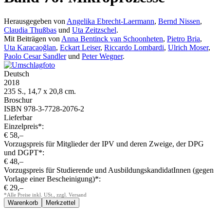
Herausgegeben von
Angelika Ebrecht-Laermann
,
Bernd Nissen
,
Claudia Thußbas
und
Uta Zeitzschel
.
Mit Beiträgen von
Anna Bentinck van Schoonheten
,
Pietro Bria
,
Uta Karacaoğlan
,
Eckart Leiser
,
Riccardo Lombardi
,
Ulrich Moser
,
Paolo Cesar Sandler
und
Peter Wegner
.
Deutsch
2018
235 S., 14,7 x 20,8 cm.
Broschur
ISBN 978-3-7728-2076-2
Lieferbar
Einzelpreis*:
€ 58,–
Vorzugspreis für Mitglieder der IPV und deren Zweige, der DPG
und DGPT*:
€ 48,–
Vorzugspreis für Studierende und AusbildungskandidatInnen (gegen
Vorlage einer Bescheinigung)*:
€ 29,–
*Alle Preise inkl. USt., zzgl. Versand