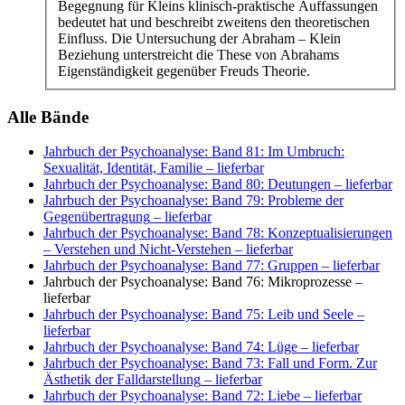
Begegnung für Kleins klinisch-praktische Auffassungen
bedeutet hat und beschreibt zweitens den theoretischen
Einfluss. Die Untersuchung der Abraham – Klein
Beziehung unterstreicht die These von Abrahams
Eigenständigkeit gegenüber Freuds Theorie.
Alle Bände
Jahrbuch der Psychoanalyse: Band 81: Im Umbruch:
Sexualität, Identität, Familie
– lieferbar
Jahrbuch der Psychoanalyse: Band 80: Deutungen
– lieferbar
Jahrbuch der Psychoanalyse: Band 79: Probleme der
Gegenübertragung
– lieferbar
Jahrbuch der Psychoanalyse: Band 78: Konzeptualisierungen
– Verstehen und Nicht-Verstehen
– lieferbar
Jahrbuch der Psychoanalyse: Band 77: Gruppen
– lieferbar
Jahrbuch der Psychoanalyse: Band 76: Mikroprozesse
–
lieferbar
Jahrbuch der Psychoanalyse: Band 75: Leib und Seele
–
lieferbar
Jahrbuch der Psychoanalyse: Band 74: Lüge
– lieferbar
Jahrbuch der Psychoanalyse: Band 73: Fall und Form. Zur
Ästhetik der Falldarstellung
– lieferbar
Jahrbuch der Psychoanalyse: Band 72: Liebe
– lieferbar