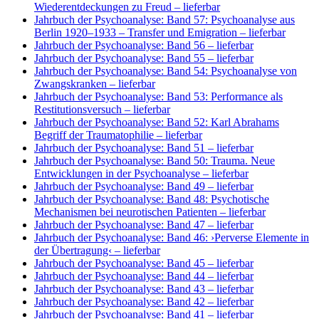
Wiederentdeckungen zu Freud
– lieferbar
Jahrbuch der Psychoanalyse: Band 57: Psychoanalyse aus
Berlin 1920–1933 – Transfer und Emigration
– lieferbar
Jahrbuch der Psychoanalyse: Band 56
– lieferbar
Jahrbuch der Psychoanalyse: Band 55
– lieferbar
Jahrbuch der Psychoanalyse: Band 54: Psychoanalyse von
Zwangskranken
– lieferbar
Jahrbuch der Psychoanalyse: Band 53: Performance als
Restitutionsversuch
– lieferbar
Jahrbuch der Psychoanalyse: Band 52: Karl Abrahams
Begriff der Traumatophilie
– lieferbar
Jahrbuch der Psychoanalyse: Band 51
– lieferbar
Jahrbuch der Psychoanalyse: Band 50: Trauma. Neue
Entwicklungen in der Psychoanalyse
– lieferbar
Jahrbuch der Psychoanalyse: Band 49
– lieferbar
Jahrbuch der Psychoanalyse: Band 48: Psychotische
Mechanismen bei neurotischen Patienten
– lieferbar
Jahrbuch der Psychoanalyse: Band 47
– lieferbar
Jahrbuch der Psychoanalyse: Band 46: ›Perverse Elemente in
der Übertragung‹
– lieferbar
Jahrbuch der Psychoanalyse: Band 45
– lieferbar
Jahrbuch der Psychoanalyse: Band 44
– lieferbar
Jahrbuch der Psychoanalyse: Band 43
– lieferbar
Jahrbuch der Psychoanalyse: Band 42
– lieferbar
Jahrbuch der Psychoanalyse: Band 41
– lieferbar