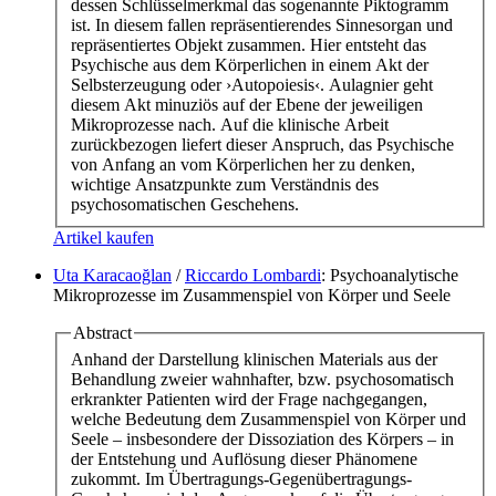
dessen Schlüsselmerkmal das sogenannte Piktogramm
ist. In diesem fallen repräsentierendes Sinnesorgan und
repräsentiertes Objekt zusammen. Hier entsteht das
Psychische aus dem Körperlichen in einem Akt der
Selbsterzeugung oder ›Autopoiesis‹. Aulagnier geht
diesem Akt minuziös auf der Ebene der jeweiligen
Mikroprozesse nach. Auf die klinische Arbeit
zurückbezogen liefert dieser Anspruch, das Psychische
von Anfang an vom Körperlichen her zu denken,
wichtige Ansatzpunkte zum Verständnis des
psychosomatischen Geschehens.
Artikel kaufen
Uta Karacaoğlan
/
Riccardo Lombardi
: Psychoanalytische
Mikroprozesse im Zusammenspiel von Körper und Seele
Abstract
Anhand der Darstellung klinischen Materials aus der
Behandlung zweier wahnhafter, bzw. psychosomatisch
erkrankter Patienten wird der Frage nachgegangen,
welche Bedeutung dem Zusammenspiel von Körper und
Seele – insbesondere der Dissoziation des Körpers – in
der Entstehung und Auflösung dieser Phänomene
zukommt. Im Übertragungs-Gegenübertragungs-