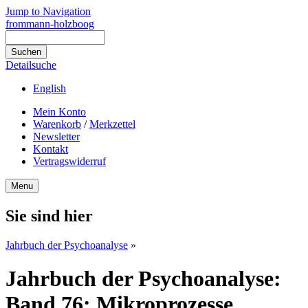
Jump to Navigation
frommann-holzboog
Detailsuche
English
Mein Konto
Warenkorb
/
Merkzettel
Newsletter
Kontakt
Vertragswiderruf
Menu
Sie sind hier
Jahrbuch der Psychoanalyse
»
Jahrbuch der Psychoanalyse:
Band 76: Mikroprozesse