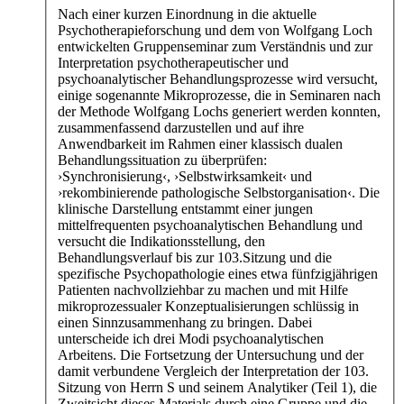
Nach einer kurzen Einordnung in die aktuelle
Psychotherapieforschung und dem von Wolfgang Loch
entwickelten Gruppenseminar zum Verständnis und zur
Interpretation psychotherapeutischer und
psychoanalytischer Behandlungsprozesse wird versucht,
einige sogenannte Mikroprozesse, die in Seminaren nach
der Methode Wolfgang Lochs generiert werden konnten,
zusammenfassend darzustellen und auf ihre
Anwendbarkeit im Rahmen einer klassisch dualen
Behandlungssituation zu überprüfen:
›Synchronisierung‹, ›Selbstwirksamkeit‹ und
›rekombinierende pathologische Selbstorganisation‹. Die
klinische Darstellung entstammt einer jungen
mittelfrequenten psychoanalytischen Behandlung und
versucht die Indikationsstellung, den
Behandlungsverlauf bis zur 103.Sitzung und die
spezifische Psychopathologie eines etwa fünfzigjährigen
Patienten nachvollziehbar zu machen und mit Hilfe
mikroprozessualer Konzeptualisierungen schlüssig in
einen Sinnzusammenhang zu bringen. Dabei
unterscheide ich drei Modi psychoanalytischen
Arbeitens. Die Fortsetzung der Untersuchung und der
damit verbundene Vergleich der Interpretation der 103.
Sitzung von Herrn S und seinem Analytiker (Teil 1), die
Zweitsicht dieses Materials durch eine Gruppe und die