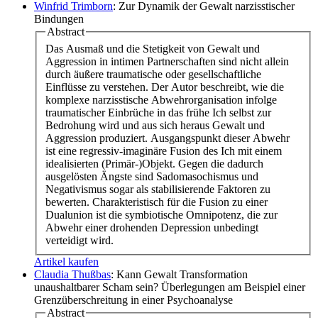
Winfrid Trimborn
: Zur Dynamik der Gewalt narzisstischer
Bindungen
Abstract
Das Ausmaß und die Stetigkeit von Gewalt und
Aggression in intimen Partnerschaften sind nicht allein
durch äußere traumatische oder gesellschaftliche
Einflüsse zu verstehen. Der Autor beschreibt, wie die
komplexe narzisstische Abwehrorganisation infolge
traumatischer Einbrüche in das frühe Ich selbst zur
Bedrohung wird und aus sich heraus Gewalt und
Aggression produziert. Ausgangspunkt dieser Abwehr
ist eine regressiv-imaginäre Fusion des Ich mit einem
idealisierten (Primär-)Objekt. Gegen die dadurch
ausgelösten Ängste sind Sadomasochismus und
Negativismus sogar als stabilisierende Faktoren zu
bewerten. Charakteristisch für die Fusion zu einer
Dualunion ist die symbiotische Omnipotenz, die zur
Abwehr einer drohenden Depression unbedingt
verteidigt wird.
Artikel kaufen
Claudia Thußbas
: Kann Gewalt Transformation
unaushaltbarer Scham sein? Überlegungen am Beispiel einer
Grenzüberschreitung in einer Psychoanalyse
Abstract