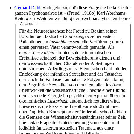
Gerhard Dahl
: »Ich gebe zu, daß diese Frage die heikelste der
ganzen Psychoanalyse ist.« (Freud, 1918b) Karl Abrahams
Beitrag zur Weiterentwicklung der psychoanalytischen Lehre
Abstract
Für die Neurosengenese hat Freud zu Beginn seiner
Forschungen faktische
Erinnerungen
seiner ersten
Patientinnen an
tatsächliche
sexuelle Verführung durch
einen perversen Vater verantwortlich gemacht. Als
empirische Fakten
konnten solche traumatischen
Ereignisse seinerzeit der Beweissicherung dienen und
den wissenschaftlichen Charakter der Ableitungen
unterstreichen. Allerdings muss Freud schon bald mit der
Entdeckung der infantilen Sexualität und der Tatsache,
dass auch die Fantasie traumatische Folgen haben kann,
den Begriff der Sexualität von den Genitalien loslösen.
Er entwickelt die wissenschaftliche Theorie einer Libido,
deren sexuelle Energie im psychischen Apparat über ein
ökonomisches
Lustprinzip
automatisch reguliert wird.
Diese erste, die klassische Triebtheorie stößt mit ihrer
unzulänglichen Konzeption der Oralerotik schon bald an
die Grenzen des Wissenschaftsverständnisses seiner Zeit.
Die heikle Frage der Unterscheidung von echten und
lediglich fantasierten sexuellen Traumata aus einer
frühen oralen Zeit kann Freud mit Hilfe der