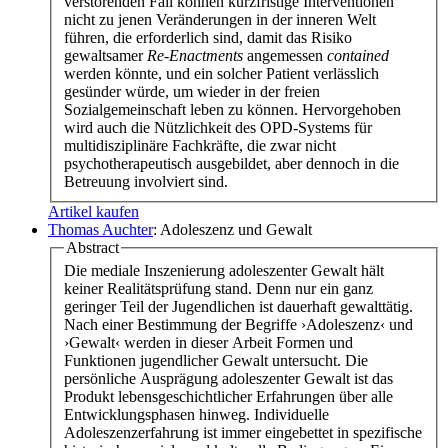
verstörenden Fall können kurzfristige Interventionen
nicht zu jenen Veränderungen in der inneren Welt
führen, die erforderlich sind, damit das Risiko
gewaltsamer
Re-Enactments
angemessen
contained
werden könnte, und ein solcher Patient verlässlich
gesünder würde, um wieder in der freien
Sozialgemeinschaft leben zu können. Hervorgehoben
wird auch die Nützlichkeit des OPD-Systems für
multidisziplinäre Fachkräfte, die zwar nicht
psychotherapeutisch ausgebildet, aber dennoch in die
Betreuung involviert sind.
Artikel kaufen
Thomas Auchter
: Adoleszenz und Gewalt
Abstract
Die mediale Inszenierung adoleszenter Gewalt hält
keiner Realitätsprüfung stand. Denn nur ein ganz
geringer Teil der Jugendlichen ist dauerhaft gewalttätig.
Nach einer Bestimmung der Begriffe ›Adoleszenz‹ und
›Gewalt‹ werden in dieser Arbeit Formen und
Funktionen jugendlicher Gewalt untersucht. Die
persönliche Ausprägung adoleszenter Gewalt ist das
Produkt lebensgeschichtlicher Erfahrungen über alle
Entwicklungsphasen hinweg. Individuelle
Adoleszenzerfahrung ist immer eingebettet in spezifische