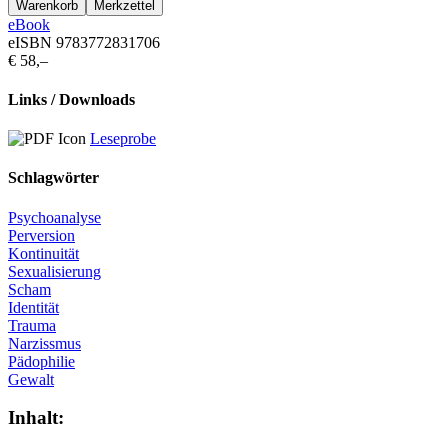
eBook
eISBN 9783772831706
€ 58,–
Links / Downloads
Leseprobe
Schlagwörter
Psychoanalyse
Perversion
Kontinuität
Sexualisierung
Scham
Identität
Trauma
Narzissmus
Pädophilie
Gewalt
Inhalt: