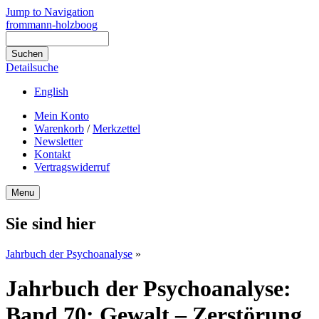
Jump to Navigation
frommann-holzboog
Detailsuche
English
Mein Konto
Warenkorb
/
Merkzettel
Newsletter
Kontakt
Vertragswiderruf
Menu
Sie sind hier
Jahrbuch der Psychoanalyse
»
Jahrbuch der Psychoanalyse:
Band 70: Gewalt – Zerstörung