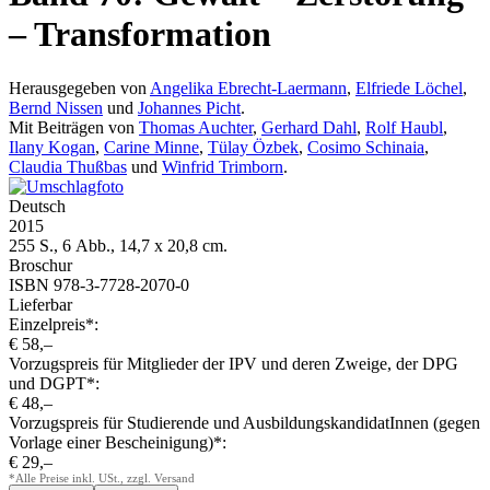
– Transformation
Herausgegeben von
Angelika Ebrecht-Laermann
,
Elfriede Löchel
,
Bernd Nissen
und
Johannes Picht
.
Mit Beiträgen von
Thomas Auchter
,
Gerhard Dahl
,
Rolf Haubl
,
Ilany Kogan
,
Carine Minne
,
Tülay Özbek
,
Cosimo Schinaia
,
Claudia Thußbas
und
Winfrid Trimborn
.
Deutsch
2015
255 S., 6 Abb., 14,7 x 20,8 cm.
Broschur
ISBN 978-3-7728-2070-0
Lieferbar
Einzelpreis*:
€ 58,–
Vorzugspreis für Mitglieder der IPV und deren Zweige, der DPG
und DGPT*:
€ 48,–
Vorzugspreis für Studierende und AusbildungskandidatInnen (gegen
Vorlage einer Bescheinigung)*:
€ 29,–
*Alle Preise inkl. USt., zzgl. Versand