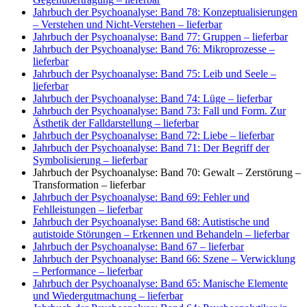
Jahrbuch der Psychoanalyse: Band 78: Konzeptualisierungen
– Verstehen und Nicht-Verstehen
– lieferbar
Jahrbuch der Psychoanalyse: Band 77: Gruppen
– lieferbar
Jahrbuch der Psychoanalyse: Band 76: Mikroprozesse
–
lieferbar
Jahrbuch der Psychoanalyse: Band 75: Leib und Seele
–
lieferbar
Jahrbuch der Psychoanalyse: Band 74: Lüge
– lieferbar
Jahrbuch der Psychoanalyse: Band 73: Fall und Form. Zur
Ästhetik der Falldarstellung
– lieferbar
Jahrbuch der Psychoanalyse: Band 72: Liebe
– lieferbar
Jahrbuch der Psychoanalyse: Band 71: Der Begriff der
Symbolisierung
– lieferbar
Jahrbuch der Psychoanalyse: Band 70: Gewalt – Zerstörung –
Transformation
– lieferbar
Jahrbuch der Psychoanalyse: Band 69: Fehler und
Fehlleistungen
– lieferbar
Jahrbuch der Psychoanalyse: Band 68: Autistische und
autistoide Störungen – Erkennen und Behandeln
– lieferbar
Jahrbuch der Psychoanalyse: Band 67
– lieferbar
Jahrbuch der Psychoanalyse: Band 66: Szene – Verwicklung
– Performance
– lieferbar
Jahrbuch der Psychoanalyse: Band 65: Manische Elemente
und Wiedergutmachung
– lieferbar