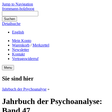
Jump to Navigation
frommann-holzboog
Detailsuche
English
Mein Konto
Warenkorb
/
Merkzettel
Newsletter
Kontakt
Vertragswiderruf
Menu
Sie sind hier
Jahrbuch der Psychoanalyse
»
Jahrbuch der Psychoanalyse:
Band 47