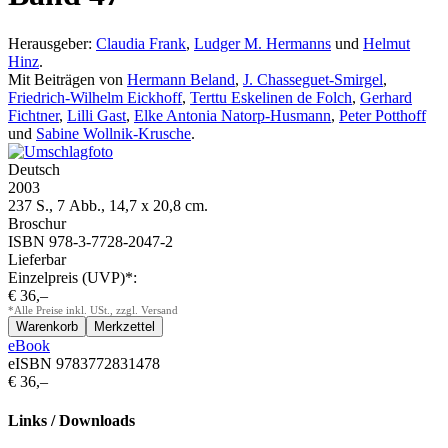
Herausgeber:
Claudia Frank
,
Ludger M. Hermanns
und
Helmut
Hinz
.
Mit Beiträgen von
Hermann Beland
,
J. Chasseguet-Smirgel
,
Friedrich-Wilhelm Eickhoff
,
Terttu Eskelinen de Folch
,
Gerhard
Fichtner
,
Lilli Gast
,
Elke Antonia Natorp-Husmann
,
Peter Potthoff
und
Sabine Wollnik-Krusche
.
Deutsch
2003
237 S., 7 Abb., 14,7 x 20,8 cm.
Broschur
ISBN 978-3-7728-2047-2
Lieferbar
Einzelpreis (UVP)*:
€ 36,–
*Alle Preise inkl. USt., zzgl. Versand
eBook
eISBN 9783772831478
€ 36,–
Links / Downloads