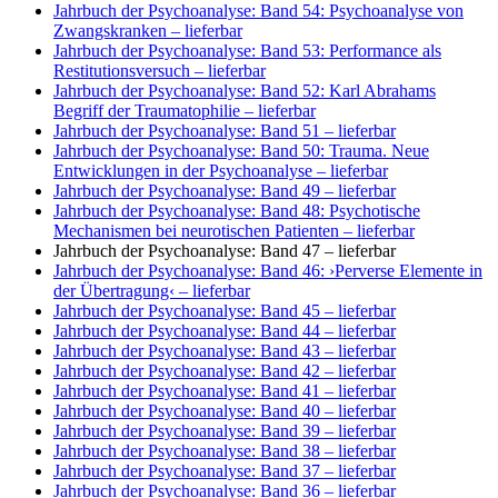
Jahrbuch der Psychoanalyse: Band 54: Psychoanalyse von
Zwangskranken
– lieferbar
Jahrbuch der Psychoanalyse: Band 53: Performance als
Restitutionsversuch
– lieferbar
Jahrbuch der Psychoanalyse: Band 52: Karl Abrahams
Begriff der Traumatophilie
– lieferbar
Jahrbuch der Psychoanalyse: Band 51
– lieferbar
Jahrbuch der Psychoanalyse: Band 50: Trauma. Neue
Entwicklungen in der Psychoanalyse
– lieferbar
Jahrbuch der Psychoanalyse: Band 49
– lieferbar
Jahrbuch der Psychoanalyse: Band 48: Psychotische
Mechanismen bei neurotischen Patienten
– lieferbar
Jahrbuch der Psychoanalyse: Band 47
– lieferbar
Jahrbuch der Psychoanalyse: Band 46: ›Perverse Elemente in
der Übertragung‹
– lieferbar
Jahrbuch der Psychoanalyse: Band 45
– lieferbar
Jahrbuch der Psychoanalyse: Band 44
– lieferbar
Jahrbuch der Psychoanalyse: Band 43
– lieferbar
Jahrbuch der Psychoanalyse: Band 42
– lieferbar
Jahrbuch der Psychoanalyse: Band 41
– lieferbar
Jahrbuch der Psychoanalyse: Band 40
– lieferbar
Jahrbuch der Psychoanalyse: Band 39
– lieferbar
Jahrbuch der Psychoanalyse: Band 38
– lieferbar
Jahrbuch der Psychoanalyse: Band 37
– lieferbar
Jahrbuch der Psychoanalyse: Band 36
– lieferbar