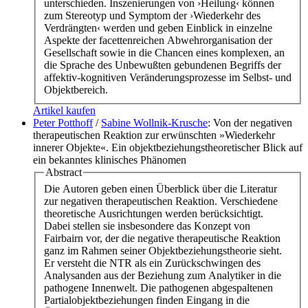
unterschieden. Inszenierungen von ›Heilung‹ können
zum Stereotyp und Symptom der ›Wiederkehr des
Verdrängten‹ werden und geben Einblick in einzelne
Aspekte der facettenreichen Abwehrorganisation der
Gesellschaft sowie in die Chancen eines komplexen, an
die Sprache des Unbewußten gebundenen Begriffs der
affektiv-kognitiven Veränderungsprozesse im Selbst- und
Objektbereich.
Artikel kaufen
Peter Potthoff
/
Sabine Wollnik-Krusche
: Von der negativen
therapeutischen Reaktion zur erwünschten »Wiederkehr
innerer Objekte«. Ein objektbeziehungstheoretischer Blick auf
ein bekanntes klinisches Phänomen
Abstract
Die Autoren geben einen Überblick über die Literatur
zur negativen therapeutischen Reaktion. Verschiedene
theoretische Ausrichtungen werden berücksichtigt.
Dabei stellen sie insbesondere das Konzept von
Fairbairn vor, der die negative therapeutische Reaktion
ganz im Rahmen seiner Objektbeziehungstheorie sieht.
Er versteht die NTR als ein Zurückschwingen des
Analysanden aus der Beziehung zum Analytiker in die
pathogene Innenwelt. Die pathogenen abgespaltenen
Partialobjektbeziehungen finden Eingang in die