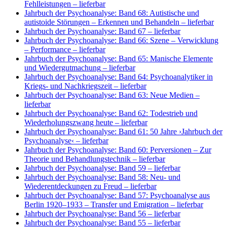
Fehlleistungen
– lieferbar
Jahrbuch der Psychoanalyse: Band 68: Autistische und
autistoide Störungen – Erkennen und Behandeln
– lieferbar
Jahrbuch der Psychoanalyse: Band 67
– lieferbar
Jahrbuch der Psychoanalyse: Band 66: Szene – Verwicklung
– Performance
– lieferbar
Jahrbuch der Psychoanalyse: Band 65: Manische Elemente
und Wiedergutmachung
– lieferbar
Jahrbuch der Psychoanalyse: Band 64: Psychoanalytiker in
Kriegs- und Nachkriegszeit
– lieferbar
Jahrbuch der Psychoanalyse: Band 63: Neue Medien
–
lieferbar
Jahrbuch der Psychoanalyse: Band 62: Todestrieb und
Wiederholungszwang heute
– lieferbar
Jahrbuch der Psychoanalyse: Band 61: 50 Jahre ›Jahrbuch der
Psychoanalyse‹
– lieferbar
Jahrbuch der Psychoanalyse: Band 60: Perversionen – Zur
Theorie und Behandlungstechnik
– lieferbar
Jahrbuch der Psychoanalyse: Band 59
– lieferbar
Jahrbuch der Psychoanalyse: Band 58: Neu- und
Wiederentdeckungen zu Freud
– lieferbar
Jahrbuch der Psychoanalyse: Band 57: Psychoanalyse aus
Berlin 1920–1933 – Transfer und Emigration
– lieferbar
Jahrbuch der Psychoanalyse: Band 56
– lieferbar
Jahrbuch der Psychoanalyse: Band 55
– lieferbar