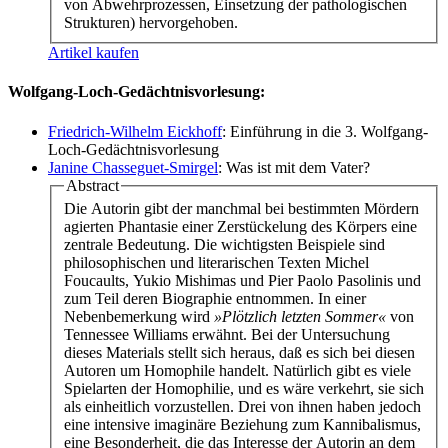
von Abwehrprozessen, Einsetzung der pathologischen
Strukturen) hervorgehoben.
Artikel kaufen
Wolfgang-Loch-Gedächtnisvorlesung:
Friedrich-Wilhelm Eickhoff
: Einführung in die 3. Wolfgang-
Loch-Gedächtnisvorlesung
Janine Chasseguet-Smirgel
: Was ist mit dem Vater?
Abstract
Die Autorin gibt der manchmal bei bestimmten Mördern
agierten Phantasie einer Zerstückelung des Körpers eine
zentrale Bedeutung. Die wichtigsten Beispiele sind
philosophischen und literarischen Texten Michel
Foucaults, Yukio Mishimas und Pier Paolo Pasolinis und
zum Teil deren Biographie entnommen. In einer
Nebenbemerkung wird
»Plötzlich letzten Sommer«
von
Tennessee Williams erwähnt. Bei der Untersuchung
dieses Materials stellt sich heraus, daß es sich bei diesen
Autoren um Homophile handelt. Natürlich gibt es viele
Spielarten der Homophilie, und es wäre verkehrt, sie sich
als einheitlich vorzustellen. Drei von ihnen haben jedoch
eine intensive imaginäre Beziehung zum Kannibalismus,
eine Besonderheit, die das Interesse der Autorin an dem