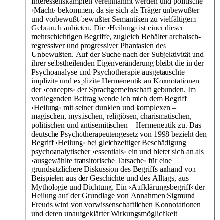
Interessenskämpfen vereinnahmt werden und politische
›Macht‹ bekommen, da sie sich als Träger unbewußter
und vorbewußt-bewußter Semantiken zu vielfältigem
Gebrauch anbieten. Die ›Heilung‹ ist einer dieser
mehrschichtigen Begriffe, zugleich Behälter archaisch-
regressiver und progressiver Phantasien des
Unbewußten. Auf der Suche nach der Subjektivität und
ihrer selbstheilenden Eigenveränderung bleibt die in der
Psychoanalyse und Psychotherapie ausgetauschte
implizite und explizite Hermeneutik an Konnotationen
der ›concepts‹ der Sprachgemeinschaft gebunden. Im
vorliegenden Beitrag wende ich mich dem Begriff
›Heilung‹ mit seiner dunklen und komplexen –
magischen, mystischen, religiösen, charismatischen,
politischen und antisemitischen – Hermeneutik zu. Das
deutsche Psychotherapeutengesetz von 1998 bezieht den
Begriff ›Heilung‹ bei gleichzeitiger Beschädigung
psychoanalytischer ›essentials‹ ein und bietet sich an als
›ausgewählte transitorische Tatsache‹ für eine
grundsätzlichere Diskussion des Begriffs anhand von
Beispielen aus der Geschichte und des Alltags, aus
Mythologie und Dichtung. Ein ›Aufklärungsbegriff‹ der
Heilung auf der Grundlage von Annahmen Sigmund
Freuds wird von vorwissenschaftlichen Konnotationen
und deren unaufgeklärter Wirkungsmöglichkeit