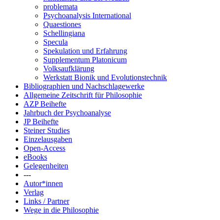
problemata
Psychoanalysis International
Quaestiones
Schellingiana
Specula
Spekulation und Erfahrung
Supplementum Platonicum
Volksaufklärung
Werkstatt Bionik und Evolutionstechnik
Bibliographien und Nachschlagewerke
Allgemeine Zeitschrift für Philosophie
AZP Beihefte
Jahrbuch der Psychoanalyse
JP Beihefte
Steiner Studies
Einzelausgaben
Open-Access
eBooks
Gelegenheiten
---
Autor*innen
Verlag
Links / Partner
Wege in die Philosophie