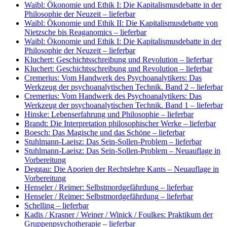
Waibl: Ökonomie und Ethik I: Die Kapitalismusdebatte in der
Philosophie der Neuzeit
– lieferbar
Waibl: Ökonomie und Ethik II: Die Kapitalismusdebatte von
Nietzsche bis Reaganomics
– lieferbar
Waibl: Ökonomie und Ethik I: Die Kapitalismusdebatte in der
Philosophie der Neuzeit
– lieferbar
Kluchert: Geschichtsschreibung und Revolution
– lieferbar
Kluchert: Geschichtsschreibung und Revolution
– lieferbar
Cremerius: Vom Handwerk des Psychoanalytikers: Das
Werkzeug der psychoanalytischen Technik. Band 2
– lieferbar
Cremerius: Vom Handwerk des Psychoanalytikers: Das
Werkzeug der psychoanalytischen Technik. Band 1
– lieferbar
Hinske: Lebenserfahrung und Philosophie
– lieferbar
Brandt: Die Interpretation philosophischer Werke
– lieferbar
Boesch: Das Magische und das Schöne
– lieferbar
Stuhlmann-Laeisz: Das Sein-Sollen-Problem
– lieferbar
Stuhlmann-Laeisz: Das Sein-Sollen-Problem
– Neuauflage in
Vorbereitung
Deggau: Die Aporien der Rechtslehre Kants
– Neuauflage in
Vorbereitung
Henseler / Reimer: Selbstmordgefährdung
– lieferbar
Henseler / Reimer: Selbstmordgefährdung
– lieferbar
Schelling
– lieferbar
Kadis / Krasner / Weiner / Winick / Foulkes: Praktikum der
Gruppenpsychotherapie
– lieferbar