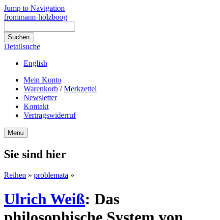
Jump to Navigation
frommann-holzboog
Detailsuche
English
Mein Konto
Warenkorb
/
Merkzettel
Newsletter
Kontakt
Vertragswiderruf
Menu
Sie sind hier
Reihen
»
problemata
»
Ulrich Weiß
:
Das
philosophische System von