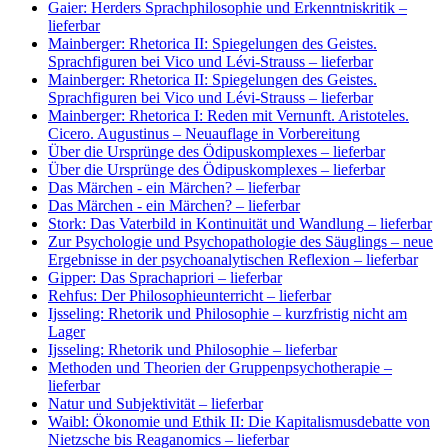
Gaier: Herders Sprachphilosophie und Erkenntniskritik
–
lieferbar
Mainberger: Rhetorica II: Spiegelungen des Geistes.
Sprachfiguren bei Vico und Lévi-Strauss
– lieferbar
Mainberger: Rhetorica II: Spiegelungen des Geistes.
Sprachfiguren bei Vico und Lévi-Strauss
– lieferbar
Mainberger: Rhetorica I: Reden mit Vernunft. Aristoteles.
Cicero. Augustinus
– Neuauflage in Vorbereitung
Über die Ursprünge des Ödipuskomplexes
– lieferbar
Über die Ursprünge des Ödipuskomplexes
– lieferbar
Das Märchen - ein Märchen?
– lieferbar
Das Märchen - ein Märchen?
– lieferbar
Stork: Das Vaterbild in Kontinuität und Wandlung
– lieferbar
Zur Psychologie und Psychopathologie des Säuglings – neue
Ergebnisse in der psychoanalytischen Reflexion
– lieferbar
Gipper: Das Sprachapriori
– lieferbar
Rehfus: Der Philosophieunterricht
– lieferbar
Ijsseling: Rhetorik und Philosophie
– kurzfristig nicht am
Lager
Ijsseling: Rhetorik und Philosophie
– lieferbar
Methoden und Theorien der Gruppenpsychotherapie
–
lieferbar
Natur und Subjektivität
– lieferbar
Waibl: Ökonomie und Ethik II: Die Kapitalismusdebatte von
Nietzsche bis Reaganomics
– lieferbar