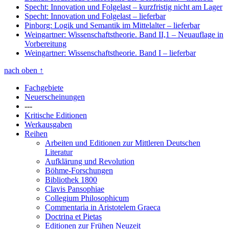
Specht: Innovation und Folgelast
– kurzfristig nicht am Lager
Specht: Innovation und Folgelast
– lieferbar
Pinborg: Logik und Semantik im Mittelalter
– lieferbar
Weingartner: Wissenschaftstheorie. Band II,1
– Neuauflage in
Vorbereitung
Weingartner: Wissenschaftstheorie. Band I
– lieferbar
nach oben
↑
Fachgebiete
Neuerscheinungen
---
Kritische Editionen
Werkausgaben
Reihen
Arbeiten und Editionen zur Mittleren Deutschen
Literatur
Aufklärung und Revolution
Böhme-Forschungen
Bibliothek 1800
Clavis Pansophiae
Collegium Philosophicum
Commentaria in Aristotelem Graeca
Doctrina et Pietas
Editionen zur Frühen Neuzeit