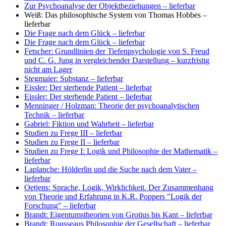
Zur Psychoanalyse der Objektbeziehungen
– lieferbar
Weiß: Das philosophische System von Thomas Hobbes
–
lieferbar
Die Frage nach dem Glück
– lieferbar
Die Frage nach dem Glück
– lieferbar
Fetscher: Grundlinien der Tiefenpsychologie von S. Freud
und C. G. Jung in vergleichender Darstellung
– kurzfristig
nicht am Lager
Stegmaier: Substanz
– lieferbar
Eissler: Der sterbende Patient
– lieferbar
Eissler: Der sterbende Patient
– lieferbar
Menninger / Holzman: Theorie der psychoanalytischen
Technik
– lieferbar
Gabriel: Fiktion und Wahrheit
– lieferbar
Studien zu Frege III
– lieferbar
Studien zu Frege II
– lieferbar
Studien zu Frege I: Logik und Philosophie der Mathematik
–
lieferbar
Laplanche: Hölderlin und die Suche nach dem Vater
–
lieferbar
Oetjens: Sprache, Logik, Wirklichkeit. Der Zusammenhang
von Theorie und Erfahrung in K.R. Poppers "Logik der
Forschung"
– lieferbar
Brandt: Eigentumstheorien von Grotius bis Kant
– lieferbar
Brandt: Rousseaus Philosophie der Gesellschaft
– lieferbar