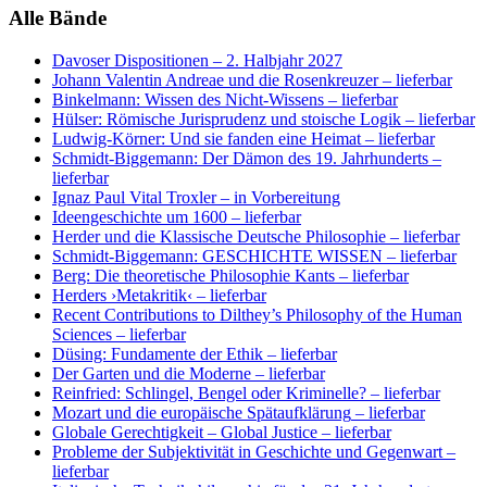
Alle Bände
Davoser Dispositionen
– 2. Halbjahr 2027
Johann Valentin Andreae und die Rosenkreuzer
– lieferbar
Binkelmann: Wissen des Nicht-Wissens
– lieferbar
Hülser: Römische Jurisprudenz und stoische Logik
– lieferbar
Ludwig-Körner: Und sie fanden eine Heimat
– lieferbar
Schmidt-Biggemann: Der Dämon des 19. Jahrhunderts
–
lieferbar
Ignaz Paul Vital Troxler
– in Vorbereitung
Ideengeschichte um 1600
– lieferbar
Herder und die Klassische Deutsche Philosophie
– lieferbar
Schmidt-Biggemann: GESCHICHTE WISSEN
– lieferbar
Berg: Die theoretische Philosophie Kants
– lieferbar
Herders ›Metakritik‹
– lieferbar
Recent Contributions to Dilthey’s Philosophy of the Human
Sciences
– lieferbar
Düsing: Fundamente der Ethik
– lieferbar
Der Garten und die Moderne
– lieferbar
Reinfried: Schlingel, Bengel oder Kriminelle?
– lieferbar
Mozart und die europäische Spätaufklärung
– lieferbar
Globale Gerechtigkeit – Global Justice
– lieferbar
Probleme der Subjektivität in Geschichte und Gegenwart
–
lieferbar