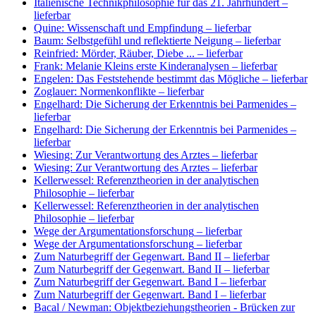
Italienische Technikphilosophie für das 21. Jahrhundert
–
lieferbar
Quine: Wissenschaft und Empfindung
– lieferbar
Baum: Selbstgefühl und reflektierte Neigung
– lieferbar
Reinfried: Mörder, Räuber, Diebe ...
– lieferbar
Frank: Melanie Kleins erste Kinderanalysen
– lieferbar
Engelen: Das Feststehende bestimmt das Mögliche
– lieferbar
Zoglauer: Normenkonflikte
– lieferbar
Engelhard: Die Sicherung der Erkenntnis bei Parmenides
–
lieferbar
Engelhard: Die Sicherung der Erkenntnis bei Parmenides
–
lieferbar
Wiesing: Zur Verantwortung des Arztes
– lieferbar
Wiesing: Zur Verantwortung des Arztes
– lieferbar
Kellerwessel: Referenztheorien in der analytischen
Philosophie
– lieferbar
Kellerwessel: Referenztheorien in der analytischen
Philosophie
– lieferbar
Wege der Argumentationsforschung
– lieferbar
Wege der Argumentationsforschung
– lieferbar
Zum Naturbegriff der Gegenwart. Band II
– lieferbar
Zum Naturbegriff der Gegenwart. Band II
– lieferbar
Zum Naturbegriff der Gegenwart. Band I
– lieferbar
Zum Naturbegriff der Gegenwart. Band I
– lieferbar
Bacal / Newman: Objektbeziehungstheorien - Brücken zur