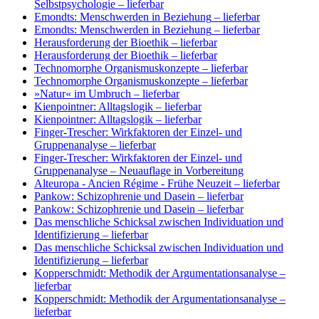
Selbstpsychologie
– lieferbar
Emondts: Menschwerden in Beziehung
– lieferbar
Emondts: Menschwerden in Beziehung
– lieferbar
Herausforderung der Bioethik
– lieferbar
Herausforderung der Bioethik
– lieferbar
Technomorphe Organismuskonzepte
– lieferbar
Technomorphe Organismuskonzepte
– lieferbar
»Natur« im Umbruch
– lieferbar
Kienpointner: Alltagslogik
– lieferbar
Kienpointner: Alltagslogik
– lieferbar
Finger-Trescher: Wirkfaktoren der Einzel- und
Gruppenanalyse
– lieferbar
Finger-Trescher: Wirkfaktoren der Einzel- und
Gruppenanalyse
– Neuauflage in Vorbereitung
Alteuropa - Ancien Régime - Frühe Neuzeit
– lieferbar
Pankow: Schizophrenie und Dasein
– lieferbar
Pankow: Schizophrenie und Dasein
– lieferbar
Das menschliche Schicksal zwischen Individuation und
Identifizierung
– lieferbar
Das menschliche Schicksal zwischen Individuation und
Identifizierung
– lieferbar
Kopperschmidt: Methodik der Argumentationsanalyse
–
lieferbar
Kopperschmidt: Methodik der Argumentationsanalyse
–
lieferbar