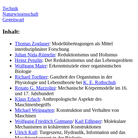
Technik
Naturwissenschaft
Gegenwart
Inhalt:
Thomas Zoglauer
: Modellübertragungen als Mittel
interdisziplinärer Forschung
Julian Nida-Rümelin
: Reduktionismus und Holismus
Heinz Penzlin
: Der Reduktionismus und das Lebensproblem
Wolfgang Maier
: Erkenntnisziele einer organismischen
Biologie
Richard Toellner
: Ganzheit des Organismus in der
Physiologie und Lebenstheorie bei
K. E. Rothschuh
Renato G. Mazzolini
: Mechanische Körpermodelle im 16.
und 17. Jahrhundert
Klaus Erlach
: Anthropologische Aspekte des
Maschinenbegriffs
Michael Weingarten
: Konstruktion und Verhalten von
Maschinen
Wolfgang-Friedrich Gutmann
/
Karl Edlinger
: Molekulare
Mechanismen in kohärenten Konstruktionen
Ulrich Kull
: Turgeszenz, Hydraulik, Information und das
Maschinenkonzept in der Biologie