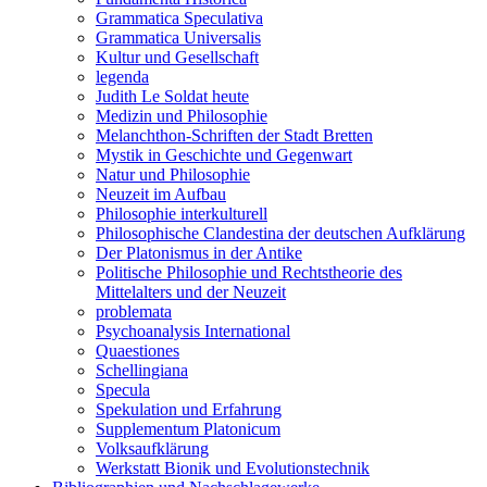
Grammatica Speculativa
Grammatica Universalis
Kultur und Gesellschaft
legenda
Judith Le Soldat heute
Medizin und Philosophie
Melanchthon-Schriften der Stadt Bretten
Mystik in Geschichte und Gegenwart
Natur und Philosophie
Neuzeit im Aufbau
Philosophie interkulturell
Philosophische Clandestina der deutschen Aufklärung
Der Platonismus in der Antike
Politische Philosophie und Rechtstheorie des
Mittelalters und der Neuzeit
problemata
Psychoanalysis International
Quaestiones
Schellingiana
Specula
Spekulation und Erfahrung
Supplementum Platonicum
Volksaufklärung
Werkstatt Bionik und Evolutionstechnik