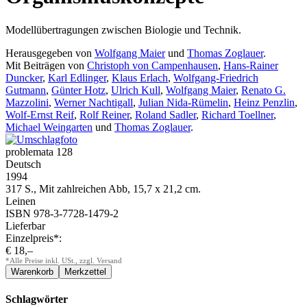
Modellübertragungen zwischen Biologie und Technik.
Herausgegeben von
Wolfgang Maier
und
Thomas Zoglauer
.
Mit Beiträgen von
Christoph von Campenhausen
,
Hans-Rainer
Duncker
,
Karl Edlinger
,
Klaus Erlach
,
Wolfgang-Friedrich
Gutmann
,
Günter Hotz
,
Ulrich Kull
,
Wolfgang Maier
,
Renato G.
Mazzolini
,
Werner Nachtigall
,
Julian Nida-Rümelin
,
Heinz Penzlin
,
Wolf-Ernst Reif
,
Rolf Reiner
,
Roland Sadler
,
Richard Toellner
,
Michael Weingarten
und
Thomas Zoglauer
.
problemata 128
Deutsch
1994
317 S., Mit zahlreichen Abb, 15,7 x 21,2 cm.
Leinen
ISBN 978-3-7728-1479-2
Lieferbar
Einzelpreis*:
€ 18,–
*Alle Preise inkl. USt., zzgl. Versand
Schlagwörter