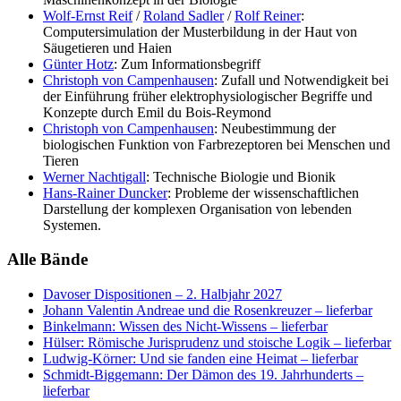
Wolf-Ernst Reif
/
Roland Sadler
/
Rolf Reiner
:
Computersimulation der Musterbildung in der Haut von
Säugetieren und Haien
Günter Hotz
: Zum Informationsbegriff
Christoph von Campenhausen
: Zufall und Notwendigkeit bei
der Einführung früher elektrophysiologischer Begriffe und
Konzepte durch Emil du Bois-Reymond
Christoph von Campenhausen
: Neubestimmung der
biologischen Funktion von Farbrezeptoren bei Menschen und
Tieren
Werner Nachtigall
: Technische Biologie und Bionik
Hans-Rainer Duncker
: Probleme der wissenschaftlichen
Darstellung der komplexen Organisation von lebenden
Systemen.
Alle Bände
Davoser Dispositionen
– 2. Halbjahr 2027
Johann Valentin Andreae und die Rosenkreuzer
– lieferbar
Binkelmann: Wissen des Nicht-Wissens
– lieferbar
Hülser: Römische Jurisprudenz und stoische Logik
– lieferbar
Ludwig-Körner: Und sie fanden eine Heimat
– lieferbar
Schmidt-Biggemann: Der Dämon des 19. Jahrhunderts
–
lieferbar