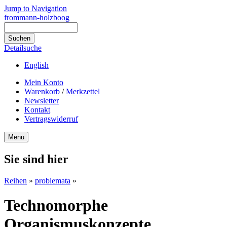
Jump to Navigation
frommann-holzboog
Detailsuche
English
Mein Konto
Warenkorb
/
Merkzettel
Newsletter
Kontakt
Vertragswiderruf
Menu
Sie sind hier
Reihen
»
problemata
»
Technomorphe
Organismuskonzepte