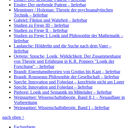
Eissler: Der sterbende Patient
– lieferbar
Menninger / Holzman: Theorie der psychoanalytischen
Technik
– lieferbar
Gabriel: Fiktion und Wahrheit
– lieferbar
Studien zu Frege III
– lieferbar
Studien zu Frege II
– lieferbar
Studien zu Frege I: Logik und Philosophie der Mathematik
–
lieferbar
Laplanche: Hölderlin und die Suche nach dem Vater
–
lieferbar
Oetjens: Sprache, Logik, Wirklichkeit. Der Zusammenhang
von Theorie und Erfahrung in K.R. Poppers "Logik der
Forschung"
– lieferbar
Brandt: Eigentumstheorien von Grotius bis Kant
– lieferbar
Brandt: Rousseaus Philosophie der Gesellschaft
– lieferbar
Specht: Innovation und Folgelast
– kurzfristig nicht am Lager
Specht: Innovation und Folgelast
– lieferbar
Pinborg: Logik und Semantik im Mittelalter
– lieferbar
Weingartner: Wissenschaftstheorie. Band II,1
– Neuauflage in
Vorbereitung
Weingartner: Wissenschaftstheorie. Band I
– lieferbar
nach oben
↑
Fachgebiete