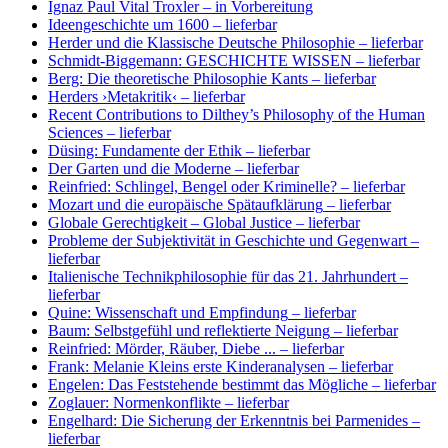
Ignaz Paul Vital Troxler
– in Vorbereitung
Ideengeschichte um 1600
– lieferbar
Herder und die Klassische Deutsche Philosophie
– lieferbar
Schmidt-Biggemann: GESCHICHTE WISSEN
– lieferbar
Berg: Die theoretische Philosophie Kants
– lieferbar
Herders ›Metakritik‹
– lieferbar
Recent Contributions to Dilthey’s Philosophy of the Human
Sciences
– lieferbar
Düsing: Fundamente der Ethik
– lieferbar
Der Garten und die Moderne
– lieferbar
Reinfried: Schlingel, Bengel oder Kriminelle?
– lieferbar
Mozart und die europäische Spätaufklärung
– lieferbar
Globale Gerechtigkeit – Global Justice
– lieferbar
Probleme der Subjektivität in Geschichte und Gegenwart
–
lieferbar
Italienische Technikphilosophie für das 21. Jahrhundert
–
lieferbar
Quine: Wissenschaft und Empfindung
– lieferbar
Baum: Selbstgefühl und reflektierte Neigung
– lieferbar
Reinfried: Mörder, Räuber, Diebe ...
– lieferbar
Frank: Melanie Kleins erste Kinderanalysen
– lieferbar
Engelen: Das Feststehende bestimmt das Mögliche
– lieferbar
Zoglauer: Normenkonflikte
– lieferbar
Engelhard: Die Sicherung der Erkenntnis bei Parmenides
–
lieferbar