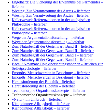
Engelhard: Die Sicherung der Erkenntnis bei Parmenides
–
lieferbar
Wiesing: Zur Verantwortung des Arztes
– lieferbar
Wiesing: Zur Verantwortung des Arztes
– lieferbar
Kellerwessel: Referenztheorien in der analytischen
Philosophie
– lieferbar
Kellerwessel: Referenztheorien in der analytischen
Philosophie
– lieferbar
Wege der Argumentationsforschung
– lieferbar
Wege der Argumentationsforschung
– lieferbar
Zum Naturbegriff der Gegenwart. Band II
– lieferbar
Zum Naturbegriff der Gegenwart. Band II
– lieferbar
Zum Naturbegriff der Gegenwart. Band I
– lieferbar
Zum Naturbegriff der Gegenwart. Band I
– lieferbar
Bacal / Newman: Objektbeziehungstheorien - Brücken zur
Selbstpsychologie
– lieferbar
Emondts: Menschwerden in Beziehung
– lieferbar
Emondts: Menschwerden in Beziehung
– lieferbar
Herausforderung der Bioethik
– lieferbar
Herausforderung der Bioethik
– lieferbar
Technomorphe Organismuskonzepte
– lieferbar
Technomorphe Organismuskonzepte
– lieferbar
»Natur« im Umbruch
– lieferbar
Kienpointner: Alltagslogik
– lieferbar
Kienpointner: Alltagslogik
– lieferbar