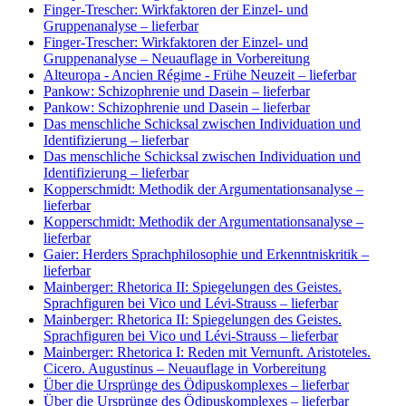
Finger-Trescher: Wirkfaktoren der Einzel- und
Gruppenanalyse
– lieferbar
Finger-Trescher: Wirkfaktoren der Einzel- und
Gruppenanalyse
– Neuauflage in Vorbereitung
Alteuropa - Ancien Régime - Frühe Neuzeit
– lieferbar
Pankow: Schizophrenie und Dasein
– lieferbar
Pankow: Schizophrenie und Dasein
– lieferbar
Das menschliche Schicksal zwischen Individuation und
Identifizierung
– lieferbar
Das menschliche Schicksal zwischen Individuation und
Identifizierung
– lieferbar
Kopperschmidt: Methodik der Argumentationsanalyse
–
lieferbar
Kopperschmidt: Methodik der Argumentationsanalyse
–
lieferbar
Gaier: Herders Sprachphilosophie und Erkenntniskritik
–
lieferbar
Mainberger: Rhetorica II: Spiegelungen des Geistes.
Sprachfiguren bei Vico und Lévi-Strauss
– lieferbar
Mainberger: Rhetorica II: Spiegelungen des Geistes.
Sprachfiguren bei Vico und Lévi-Strauss
– lieferbar
Mainberger: Rhetorica I: Reden mit Vernunft. Aristoteles.
Cicero. Augustinus
– Neuauflage in Vorbereitung
Über die Ursprünge des Ödipuskomplexes
– lieferbar
Über die Ursprünge des Ödipuskomplexes
– lieferbar