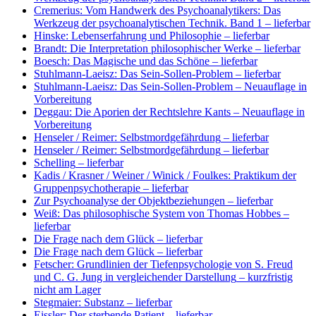
Cremerius: Vom Handwerk des Psychoanalytikers: Das
Werkzeug der psychoanalytischen Technik. Band 1
– lieferbar
Hinske: Lebenserfahrung und Philosophie
– lieferbar
Brandt: Die Interpretation philosophischer Werke
– lieferbar
Boesch: Das Magische und das Schöne
– lieferbar
Stuhlmann-Laeisz: Das Sein-Sollen-Problem
– lieferbar
Stuhlmann-Laeisz: Das Sein-Sollen-Problem
– Neuauflage in
Vorbereitung
Deggau: Die Aporien der Rechtslehre Kants
– Neuauflage in
Vorbereitung
Henseler / Reimer: Selbstmordgefährdung
– lieferbar
Henseler / Reimer: Selbstmordgefährdung
– lieferbar
Schelling
– lieferbar
Kadis / Krasner / Weiner / Winick / Foulkes: Praktikum der
Gruppenpsychotherapie
– lieferbar
Zur Psychoanalyse der Objektbeziehungen
– lieferbar
Weiß: Das philosophische System von Thomas Hobbes
–
lieferbar
Die Frage nach dem Glück
– lieferbar
Die Frage nach dem Glück
– lieferbar
Fetscher: Grundlinien der Tiefenpsychologie von S. Freud
und C. G. Jung in vergleichender Darstellung
– kurzfristig
nicht am Lager
Stegmaier: Substanz
– lieferbar
Eissler: Der sterbende Patient
– lieferbar