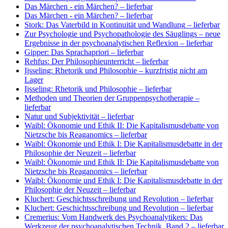
Das Märchen - ein Märchen?
– lieferbar
Das Märchen - ein Märchen?
– lieferbar
Stork: Das Vaterbild in Kontinuität und Wandlung
– lieferbar
Zur Psychologie und Psychopathologie des Säuglings – neue
Ergebnisse in der psychoanalytischen Reflexion
– lieferbar
Gipper: Das Sprachapriori
– lieferbar
Rehfus: Der Philosophieunterricht
– lieferbar
Ijsseling: Rhetorik und Philosophie
– kurzfristig nicht am
Lager
Ijsseling: Rhetorik und Philosophie
– lieferbar
Methoden und Theorien der Gruppenpsychotherapie
–
lieferbar
Natur und Subjektivität
– lieferbar
Waibl: Ökonomie und Ethik II: Die Kapitalismusdebatte von
Nietzsche bis Reaganomics
– lieferbar
Waibl: Ökonomie und Ethik I: Die Kapitalismusdebatte in der
Philosophie der Neuzeit
– lieferbar
Waibl: Ökonomie und Ethik II: Die Kapitalismusdebatte von
Nietzsche bis Reaganomics
– lieferbar
Waibl: Ökonomie und Ethik I: Die Kapitalismusdebatte in der
Philosophie der Neuzeit
– lieferbar
Kluchert: Geschichtsschreibung und Revolution
– lieferbar
Kluchert: Geschichtsschreibung und Revolution
– lieferbar
Cremerius: Vom Handwerk des Psychoanalytikers: Das
Werkzeug der psychoanalytischen Technik. Band 2
– lieferbar