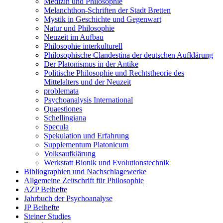
Medizin und Philosophie
Melanchthon-Schriften der Stadt Bretten
Mystik in Geschichte und Gegenwart
Natur und Philosophie
Neuzeit im Aufbau
Philosophie interkulturell
Philosophische Clandestina der deutschen Aufklärung
Der Platonismus in der Antike
Politische Philosophie und Rechtstheorie des
Mittelalters und der Neuzeit
problemata
Psychoanalysis International
Quaestiones
Schellingiana
Specula
Spekulation und Erfahrung
Supplementum Platonicum
Volksaufklärung
Werkstatt Bionik und Evolutionstechnik
Bibliographien und Nachschlagewerke
Allgemeine Zeitschrift für Philosophie
AZP Beihefte
Jahrbuch der Psychoanalyse
JP Beihefte
Steiner Studies