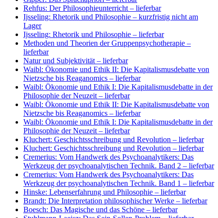
Rehfus: Der Philosophieunterricht
– lieferbar
Ijsseling: Rhetorik und Philosophie
– kurzfristig nicht am
Lager
Ijsseling: Rhetorik und Philosophie
– lieferbar
Methoden und Theorien der Gruppenpsychotherapie
–
lieferbar
Natur und Subjektivität
– lieferbar
Waibl: Ökonomie und Ethik II: Die Kapitalismusdebatte von
Nietzsche bis Reaganomics
– lieferbar
Waibl: Ökonomie und Ethik I: Die Kapitalismusdebatte in der
Philosophie der Neuzeit
– lieferbar
Waibl: Ökonomie und Ethik II: Die Kapitalismusdebatte von
Nietzsche bis Reaganomics
– lieferbar
Waibl: Ökonomie und Ethik I: Die Kapitalismusdebatte in der
Philosophie der Neuzeit
– lieferbar
Kluchert: Geschichtsschreibung und Revolution
– lieferbar
Kluchert: Geschichtsschreibung und Revolution
– lieferbar
Cremerius: Vom Handwerk des Psychoanalytikers: Das
Werkzeug der psychoanalytischen Technik. Band 2
– lieferbar
Cremerius: Vom Handwerk des Psychoanalytikers: Das
Werkzeug der psychoanalytischen Technik. Band 1
– lieferbar
Hinske: Lebenserfahrung und Philosophie
– lieferbar
Brandt: Die Interpretation philosophischer Werke
– lieferbar
Boesch: Das Magische und das Schöne
– lieferbar