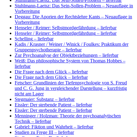
Stuhlmann-Laeisz: Das Sein-Sollen-Problem
– lieferbar
Stuhlmann-Laeisz: Das Sein-Sollen-Problem
– Neuauflage in
Vorbereitung
Deggau: Die Aporien der Rechtslehre Kants
– Neuauflage in
Vorbereitung
Henseler / Reimer: Selbstmordgefährdung
– lieferbar
Henseler / Reimer: Selbstmordgefährdung
– lieferbar
Schelling
– lieferbar
Kadis / Krasner / Weiner / Winick / Foulkes: Praktikum der
Gruppenpsychotherapie
– lieferbar
Zur Psychoanalyse der Objektbeziehungen
– lieferbar
Weiß: Das philosophische System von Thomas Hobbes
–
lieferbar
Die Frage nach dem Glück
– lieferbar
Die Frage nach dem Glück
– lieferbar
Fetscher: Grundlinien der Tiefenpsychologie von S. Freud
und C. G. Jung in vergleichender Darstellung
– kurzfristig
nicht am Lager
Stegmaier: Substanz
– lieferbar
Eissler: Der sterbende Patient
– lieferbar
Eissler: Der sterbende Patient
– lieferbar
Menninger / Holzman: Theorie der psychoanalytischen
Technik
– lieferbar
Gabriel: Fiktion und Wahrheit
– lieferbar
Studien zu Frege III
– lieferbar