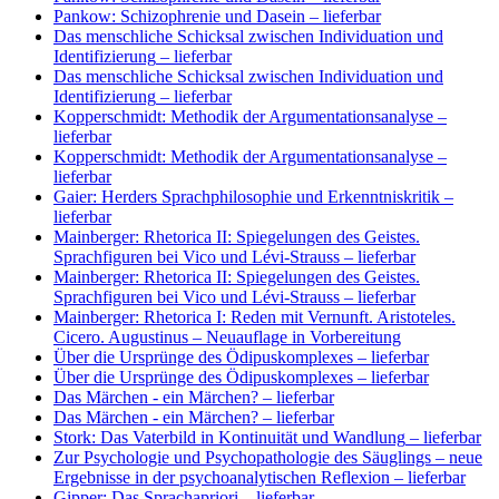
Pankow: Schizophrenie und Dasein
– lieferbar
Das menschliche Schicksal zwischen Individuation und
Identifizierung
– lieferbar
Das menschliche Schicksal zwischen Individuation und
Identifizierung
– lieferbar
Kopperschmidt: Methodik der Argumentationsanalyse
–
lieferbar
Kopperschmidt: Methodik der Argumentationsanalyse
–
lieferbar
Gaier: Herders Sprachphilosophie und Erkenntniskritik
–
lieferbar
Mainberger: Rhetorica II: Spiegelungen des Geistes.
Sprachfiguren bei Vico und Lévi-Strauss
– lieferbar
Mainberger: Rhetorica II: Spiegelungen des Geistes.
Sprachfiguren bei Vico und Lévi-Strauss
– lieferbar
Mainberger: Rhetorica I: Reden mit Vernunft. Aristoteles.
Cicero. Augustinus
– Neuauflage in Vorbereitung
Über die Ursprünge des Ödipuskomplexes
– lieferbar
Über die Ursprünge des Ödipuskomplexes
– lieferbar
Das Märchen - ein Märchen?
– lieferbar
Das Märchen - ein Märchen?
– lieferbar
Stork: Das Vaterbild in Kontinuität und Wandlung
– lieferbar
Zur Psychologie und Psychopathologie des Säuglings – neue
Ergebnisse in der psychoanalytischen Reflexion
– lieferbar
Gipper: Das Sprachapriori
– lieferbar