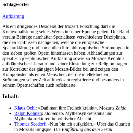
Schlagwörter
Aufklärung
Als ein dringendes Desiderat der Mozart-Forschung darf die
Kontextualisierung seines Werks in seiner Epoche gelten. Der Band
vereint Beiträge namhafter Spezialisten verschiedener Disziplinen,
die den Einflüssen nachgehen, welche die europäische
Spätaufklärung und namentlich ihre philosophischen Strömungen in
den sieben großen Opern hinterlassen haben. Abhandlungen zur
spezifisch josephinischen Aufklärung sowie zu
Mozarts
Kenntnis
aufklärerischer Literatur und seiner Einstellung zur Religion tragen
zur Korrektur des gängigen Mozart-Bildes bei und zeigen den
Komponisten als einen Menschen, der die intellektuellen
Strömungen seiner Zeit aufmerksam registrierte und besonders in
seinem Opernschaffen auch reflektierte.
Inhalt:
Klaus Oehl
: »Daß man ihre Freiheit kränkt«. Mozarts
Zaide
Ralph Köhnen
:
Idomeneo.
Mythensynkretismus und
Mythenkorrekturen in politischer Absicht
Thomas Seedorf
: »Nun bin ich aufgeklärt.« Über das Quartett
in Mozarts Singspiel
Die Entführung aus dem Serail