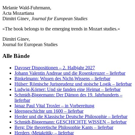
Melanie Wald-Fuhrmann,
Acta Mozartiana
Dimitri Ginev
, Journal for European Studies
»The book belongs to the emerging trends in Mozart studies.«
Dimitri Ginev,
Journal for European Studies
Alle Bände
Davoser Dispositionen
– 2. Halbjahr 2027
Johann Valentin Andreae und die Rosenkreuzer
– lieferbar
Binkelmann: Wissen des Nicht-Wissens
– lieferbar
Hülser: Römische Jurisprudenz und stoische Logik
– lieferbar
Ludwig-Körner: Und sie fanden eine Heimat
– lieferbar
Schmidt-Biggemann: Der Dämon des 19. Jahrhunderts
–
lieferbar
Ignaz Paul Vital Troxler
– in Vorbereitung
Ideengeschichte um 1600
– lieferbar
Herder und die Klassische Deutsche Philosophie
– lieferbar
Schmidt-Biggemann: GESCHICHTE WISSEN
– lieferbar
Berg: Die theoretische Philosophie Kants
– lieferbar
Herders ›Metakritik‹
– lieferbar