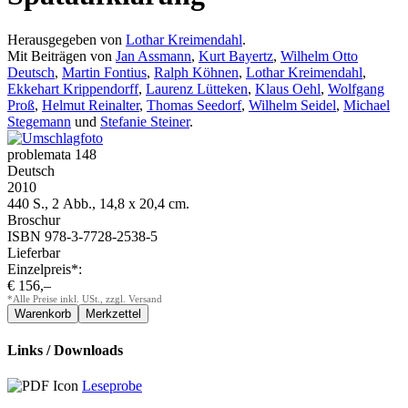
Herausgegeben von
Lothar Kreimendahl
.
Mit Beiträgen von
Jan Assmann
,
Kurt Bayertz
,
Wilhelm Otto
Deutsch
,
Martin Fontius
,
Ralph Köhnen
,
Lothar Kreimendahl
,
Ekkehart Krippendorff
,
Laurenz Lütteken
,
Klaus Oehl
,
Wolfgang
Proß
,
Helmut Reinalter
,
Thomas Seedorf
,
Wilhelm Seidel
,
Michael
Stegemann
und
Stefanie Steiner
.
problemata 148
Deutsch
2010
440 S., 2 Abb., 14,8 x 20,4 cm.
Broschur
ISBN 978-3-7728-2538-5
Lieferbar
Einzelpreis*:
€ 156,–
*Alle Preise inkl. USt., zzgl. Versand
Links / Downloads
Leseprobe