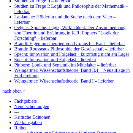
Studien zu Frege II
– lieferbar
Studien zu Frege I: Logik und Philosophie der Mathematik
–
lieferbar
Laplanche: Hölderlin und die Suche nach dem Vater
–
lieferbar
Oetjens: Sprache, Logik, Wirklichkeit. Der Zusammenhang
von Theorie und Erfahrung in K.R. Poppers "Logik der
Forschung"
– lieferbar
Brandt: Eigentumstheorien von Grotius bis Kant
– lieferbar
Brandt: Rousseaus Philosophie der Gesellschaft
– lieferbar
Specht: Innovation und Folgelast
– kurzfristig nicht am Lager
Specht: Innovation und Folgelast
– lieferbar
Pinborg: Logik und Semantik im Mittelalter
– lieferbar
Weingartner: Wissenschaftstheorie. Band II,1
– Neuauflage in
Vorbereitung
Weingartner: Wissenschaftstheorie. Band I
– lieferbar
nach oben
↑
Fachgebiete
Neuerscheinungen
---
Kritische Editionen
Werkausgaben
Reihen