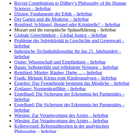
Recent Contributions to Dilthey’s Philosophy of the Human
Sciences
– lieferbar
Düsing: Fundamente der Ethik
– lieferbar
Der Garten und die Moderne
– lieferbar
Reinfried: Schlingel, Bengel oder Kriminelle?
– lieferbar
Mozart und die europäische Spätaufklärung
– lieferbar
Globale Gerechtigkeit – Global Justice
– lieferbar
Probleme der Subjektivität in Geschichte und Gegenwart
–
lieferbar
Italienische Technikphilosophie für das 21. Jahrhundert
–
lieferbar
Quine: Wissenschaft und Empfindung
– lieferbar
Baum: Selbstgefühl und reflektierte Neigung
– lieferbar
Reinfried: Mörder, Räuber, Diebe ...
– lieferbar
Frank: Melanie Kleins erste Kinderanalysen
– lieferbar
Engelen: Das Feststehende bestimmt das Mögliche
– lieferbar
Zoglauer: Normenkonflikte
– lieferbar
Engelhard: Die Sicherung der Erkenntnis bei Parmenides
–
lieferbar
Engelhard: Die Sicherung der Erkenntnis bei Parmenides
–
lieferbar
Wiesing: Zur Verantwortung des Arztes
– lieferbar
Wiesing: Zur Verantwortung des Arztes
– lieferbar
Kellerwessel: Referenztheorien in der analytischen
Philosophie
– lieferbar