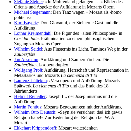
Stefanie Steiner
: »In Mohrenland gefangen . . .« Bilder des
Orients und Aspekte der Aufklärung in Mozarts Opern
Michael Stegemann
: Den Tanz wagen – Mozart als ›homo
politicus‹
Kurt Bayertz
: Don Giovanni, der Steinerne Gast und die
Aufklärung
Lothar Kreimendahl
: Die Figur des »alten Philosophen« in
Così fan tutte.
Präliminarien zu einem philosophischen
Zugang zu Mozarts Oper
Wilhelm Seidel
: Aus Finsternis ins Licht. Taminos Weg in der
Zauberflöte
Jan Assmann
: Aufklärung und Zaubermärchen: Die
Zauberflöte
als ›opera duplex‹
Wolfgang Proß
: Aufklärung, Herrschaft und Repräsentation in
Metastasios und Mozarts
La clemenza di Tito
Laurenz Lütteken
: ›Vera opera‹ und Aufklärung. Mozarts
Spätwerk
La clemenza di Tito
und das Ende des 18.
Jahrhunderts
Helmut Reinalter
: Joseph II., der Josephinismus und die
Aufklärung
Martin Fontius
: Mozarts Begegnungen mit der Aufklärung
Wilhelm Otto Deutsch
: »Seyn sie versichert, daß ich gewis
Religion habe!« Zur Bedeutung der Religion bei W. A.
Mozart
Ekkehart Krippendorff
: Mozart weiterdenken