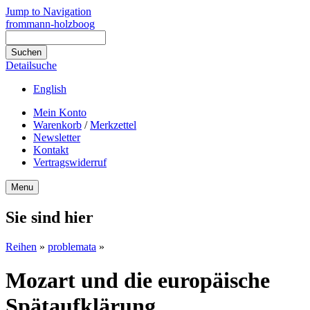
Jump to Navigation
frommann-holzboog
Detailsuche
English
Mein Konto
Warenkorb
/
Merkzettel
Newsletter
Kontakt
Vertragswiderruf
Menu
Sie sind hier
Reihen
»
problemata
»
Mozart und die europäische
Spätaufklärung